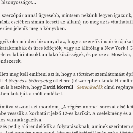
a bizonyosságot…
a szerzőpár annál ügyesebb, mintsem nekünk legyen igazunk, e
ásik esetében simán leesett az állam), no meg az is vitathata
zerűen jelenik meg a könyvben.
gyik oka minden bizonnyal az, hogy a szerzők inspirációjukat 
katakombák és üres kőfejtők, vagy az állítólag a New York-i 
letes labirintusokban lakó közösségek, és persze a Moszkva,
endszerek.
ett meg kell említeni azt is, hogy a történet szemlátomást ép
lt
A Szép és a Szörnyeteg
ötleteire (főszerepben Linda Hamilto
em is beszélve, hogy
David Morrell
Settenkedők
című regénye 
kben kutatják a múlt emlékeit.
zámítva viszont azt mondom, „A régésztanonc” sorozat első kö
mbe vesszük a korhatárt jelző 12-es karikát. A cselekmény és 
hoz vannak igazítva.
ezés pedig alárendelődik a folytatásoknak, aminek szerintem 