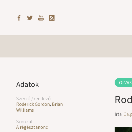
Adatok
OLVAS
Rod
Szerző / rendező:
Roderick Gordon
,
Brian
Williams
Írta:
Gal
Sorozat:
A régésztanonc