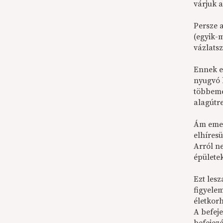
várjuk 
Persze 
(egyik-m
vázlats
Ennek e
nyugvó 
többeme
alagútr
Ám emell
elhíresü
Arról n
épülete
Ezt les
figyele
életkor
A befej