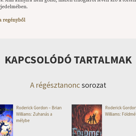
és. Ami annyira nem gond, hiszen trilógiáról lévén szó a tört
erjedelmében.
 a regényből
KAPCSOLÓDÓ TARTALMAK
A régésztanonc
sorozat
Roderick Gordon – Brian
Roderick Gordon
Williams: Zuhanás a
Williams: Földmél
mélybe