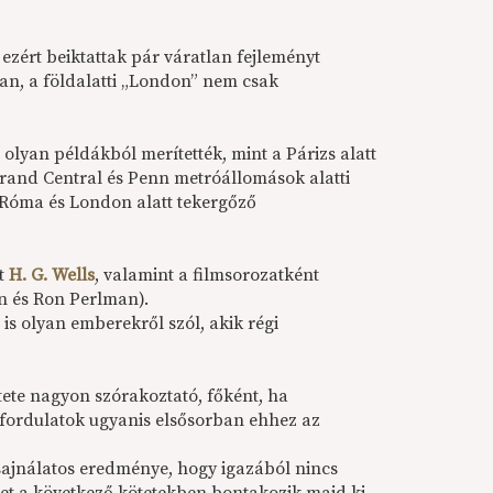
zért beiktattak pár váratlan fejleményt
tlan, a földalatti „London” nem csak
olyan példákból merítették, mint a Párizs alatt
Grand Central és Penn metróállomások alatti
 Róma és London alatt tekergőző
ít
H. G. Wells
, valamint a filmsorozatként
n és Ron Perlman).
is olyan emberekről szól, akik régi
tete nagyon szórakoztató, főként, ha
a fordulatok ugyanis elsősorban ehhez az
sajnálatos eredménye, hogy igazából nincs