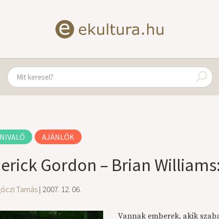
NIVALÓ
AJÁNLÓK
erick Gordon – Brian Williams:
góczi Tamás
| 2007. 12. 06.
Vannak emberek, akik szaba