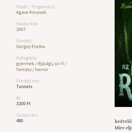
Kiadó / forgalmazó:
Agave Könyvek
Kiadás éve:
2007
Fordító:
Görgey Etelka
Kategória:
gyermek / ifjúsági
,
sci-fi /
fantasy / horror
Eredeti cím:
Tunnels
Ár:
3200 Ft
Oldalszám:
480
kedvelő
Mire el