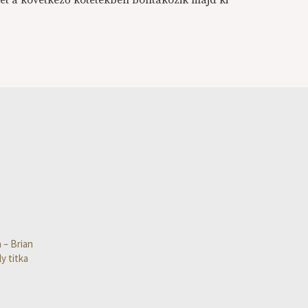
énet a következő kötetekben bontakozik majd ki
 – Brian
y titka