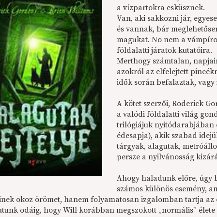
a vízpartokra esküsznek.
Van, aki sakkozni jár, egyes
és vannak, bár meglehetősen 
magukat. No nem a vámpíro
földalatti járatok kutatóira.
Merthogy számtalan, napjaink
azokról az elfelejtett pincék
idők során befalaztak, vagy 
A kötet szerzői, Roderick G
a valódi földalatti világ gon
trilógiájuk nyitódarabjában
édesapja), akik szabad idej
tárgyak, alagutak, metróáll
persze a nyilvánosság kizár
Ahogy haladunk előre, úgy bu
számos különös esemény, am
inek okoz örömet, hanem folyamatosan izgalomban tartja az 
jutunk odáig, hogy Will korábban megszokott „normális” élete