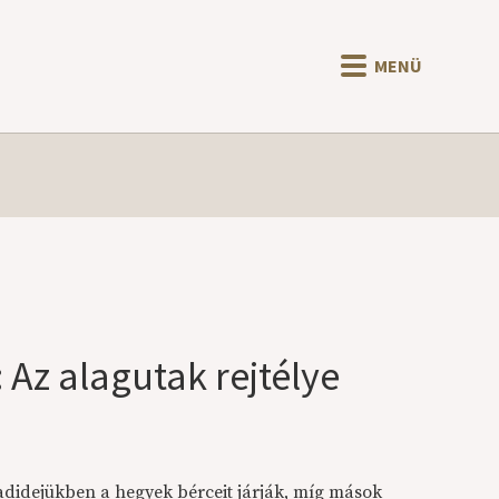
MENÜ
 Az alagutak rejtélye
didejükben a hegyek bérceit járják, míg mások