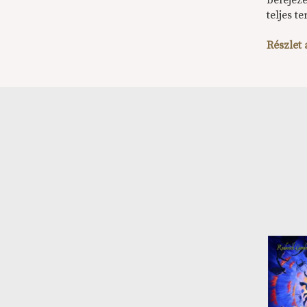
befejez
teljes t
Részlet