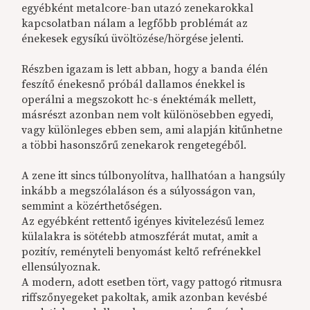
egyébként metalcore-ban utazó zenekarokkal
kapcsolatban nálam a legfőbb problémát az
énekesek egysíkú üvöltözése/hörgése jelenti.
Részben igazam is lett abban, hogy a banda élén
feszítő énekesnő próbál dallamos énekkel is
operálni a megszokott hc-s énektémák mellett,
másrészt azonban nem volt különösebben egyedi,
vagy különleges ebben sem, ami alapján kitűnhetne
a többi hasonszőrű zenekarok rengetegéből.
A zene itt sincs túlbonyolítva, hallhatóan a hangsúly
inkább a megszólaláson és a súlyosságon van,
semmint a közérthetőségen.
Az egyébként rettentő igényes kivitelezésű lemez
külalakra is sötétebb atmoszférát mutat, amit a
pozitív, reményteli benyomást keltő refrénekkel
ellensúlyoznak.
A modern, adott esetben tört, vagy pattogó ritmusra
riffszőnyegeket pakoltak, amik azonban kevésbé