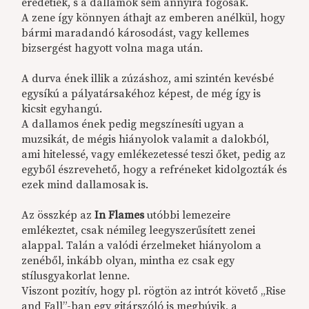
eredetiek, s a dallamok sem annyira fogósak.
A zene így könnyen áthajt az emberen anélkül, hogy
bármi maradandó károsodást, vagy kellemes
bizsergést hagyott volna maga után.
A durva ének illik a zúzáshoz, ami szintén kevésbé
egysíkú a pályatársakéhoz képest, de még így is
kicsit egyhangú.
A dallamos ének pedig megszínesíti ugyan a
muzsikát, de mégis hiányolok valamit a dalokból,
ami hitelessé, vagy emlékezetessé teszi őket, pedig az
egyből észrevehető, hogy a refréneket kidolgozták és
ezek mind dallamosak is.
Az összkép az
In Flames
utóbbi lemezeire
emlékeztet, csak némileg leegyszerűsített zenei
alappal. Talán a valódi érzelmeket hiányolom a
zenéből, inkább olyan, mintha ez csak egy
stílusgyakorlat lenne.
Viszont pozitív, hogy pl. rögtön az intrót követő „Rise
and Fall”-ban egy gitárszóló is megbúvik, a