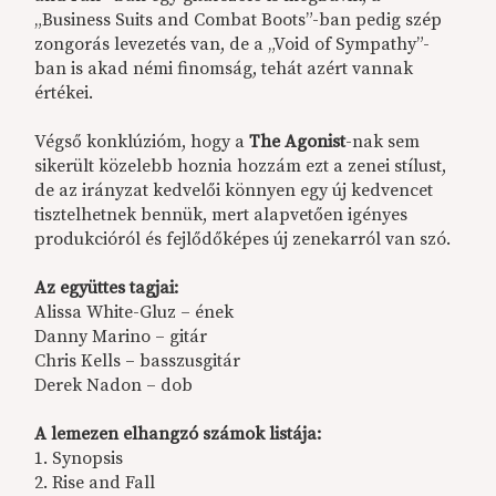
„Business Suits and Combat Boots”-ban pedig szép
zongorás levezetés van, de a „Void of Sympathy”-
ban is akad némi finomság, tehát azért vannak
értékei.
Végső konklúzióm, hogy a
The Agonist
-nak sem
sikerült közelebb hoznia hozzám ezt a zenei stílust,
de az irányzat kedvelői könnyen egy új kedvencet
tisztelhetnek bennük, mert alapvetően igényes
produkcióról és fejlődőképes új zenekarról van szó.
Az együttes tagjai:
Alissa White-Gluz – ének
Danny Marino – gitár
Chris Kells – basszusgitár
Derek Nadon – dob
A lemezen elhangzó számok listája:
1. Synopsis
2. Rise and Fall