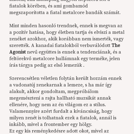
fiatalok körében, és ami gombamód
megszaporította a fiatal metalcore bandák számát.
Mint minden hasonló trendnek, ennek is megvan az
a pozitív hatása, hogy életben tartja és elviszi a metal
zenéket azokhoz, akik korábban nem ismerték, vagy
szerették. A kanadai fiatalokból verbuválódott
The
Agonist
nevű együttes is ennek a tendenciának, és a
feltörekvő metalcore hullámnak egy terméke, jelen
írás tárgya pedig az első lemezük .
Szerencsétlen véletlen folytán került hozzám ennek
a vadonatúj zenekarnak a lemeze, s ha már így
alakult, akkor gondoltam, megpróbálom
megemészteni a rajta hallható muzsikát annak
ellenére, hogy nem az én világom ez a stílus.
Valamennyire azért furdalt a kíváncsiság, hogy
milyen zenét is tolhatnak ezek a fiatalok, annál is
inkább, mivel a frontember egy hölgy.
Ez egy kis reménykedésre adott okot, mivel az