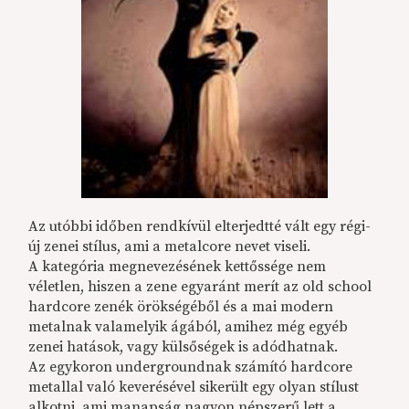
Az utóbbi időben rendkívül elterjedtté vált egy régi-
új zenei stílus, ami a metalcore nevet viseli.
A kategória megnevezésének kettőssége nem
véletlen, hiszen a zene egyaránt merít az old school
hardcore zenék örökségéből és a mai modern
metalnak valamelyik ágából, amihez még egyéb
zenei hatások, vagy külsőségek is adódhatnak.
Az egykoron undergroundnak számító hardcore
metallal való keverésével sikerült egy olyan stílust
alkotni, ami manapság nagyon népszerű lett a