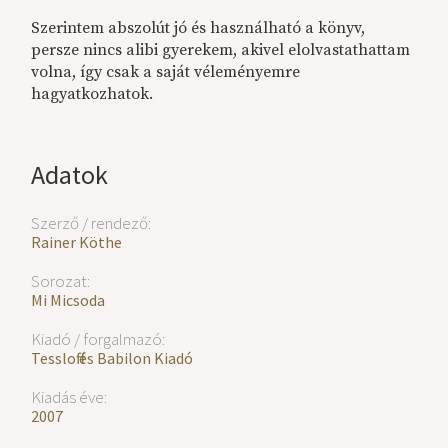
Szerintem abszolút jó és használható a könyv,
persze nincs alibi gyerekem, akivel elolvastathattam
volna, így csak a saját véleményemre
hagyatkozhatok.
Adatok
Szerző / rendező:
Rainer Köthe
Sorozat:
Mi Micsoda
Kiadó / forgalmazó:
Tessloff és Babilon Kiadó
Kiadás éve:
2007