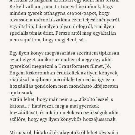
A
Hidak és alagutak
azonban egy kicsit más tészta.
Be kell valljam, nem tartom valószínűnek, hogy
minden gyerek otthagyna csapot-papot, hogy
olvasson a mérnöki szakma ezen teljesítményeiről.
Egyáltalán, bármilyen olyan dologról, ami ilyen
speciális témát érint. Persze attól még egyáltalán
nem sajnálom, hogy megjelent, sőt.
Egy ilyen könyv megvásárlása szerintem tipikusan
az a helyzet, amikor az ember elmegy egy alibi
gyerekkel megnézni a Transformers filmet. Jó.
Engem kiskoromban érdekeltek az ilyen könyvek,
ráadásul majdnem mérnök lettem én is, így ez a
hozzáállás gondolom nem mondható kifejezetten
tipikusnak.
Aztán lehet, hogy már nem a „…tűzoltó leszel, s
katona…” határozza meg a mai gyerekek
hozzáállását, és inkább nekik van szükségük alibi
szülőre, hogy egy ilyen könyvhöz hozzájussanak.
Mi másról, hidakról és alagutakról lehet olvasni a