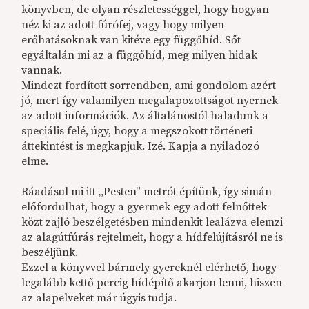
könyvben, de olyan részletességgel, hogy hogyan
néz ki az adott fúrófej, vagy hogy milyen
erőhatásoknak van kitéve egy függőhíd. Sőt
egyáltalán mi az a függőhíd, meg milyen hidak
vannak.
Mindezt fordított sorrendben, ami gondolom azért
jó, mert így valamilyen megalapozottságot nyernek
az adott információk. Az általánostól haladunk a
speciális felé, úgy, hogy a megszokott történeti
áttekintést is megkapjuk. Izé. Kapja a nyiladozó
elme.
Ráadásul mi itt „Pesten” metrót építünk, így simán
előfordulhat, hogy a gyermek egy adott felnőttek
közt zajló beszélgetésben mindenkit lealázva elemzi
az alagútfúrás rejtelmeit, hogy a hídfelújításról ne is
beszéljünk.
Ezzel a könyvvel bármely gyereknél elérhető, hogy
legalább kettő percig hídépítő akarjon lenni, hiszen
az alapelveket már úgyis tudja.