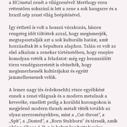
a HC/metal zenét a világzenével! Merthogy ezen
rettentően sokszínű is lett a zene a sok hangszer és a
brazil nép zenei világ beépítésével.
Így érthető is volt a hosszú várakozás, hiszen
rengeteg időt töltöttek azzal, hogy megismerjék,
megtapasztalják azt a sok kulturális hatást, amit
hozzáadtak itt a Sepultura alaphoz. Talán ez volt az
első alkalom a zenekar történetében, hogy ennyire
komolyan vették a feladatot: még egy bennszülött
törzs vendégszeretetét is elviselték, hogy
megismerhessék kultúrájukat és együtt
jammelhessenek velük.
A lemez nagy (és érdekesebb) része egyébként
ennek a zenei világnak és a modern metalnak a
keveréke, emellett pedig a korábbi korongokon is
megjelenő modern thrash metalt vitték tovább az
olyan szerzeményekben, mint a „Cut-throat”, a
„Spit”, a „Dusted”, a „Born Stubborn” és társaik, amik