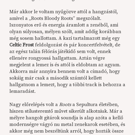
Már akkor le voltam nyűgözve attól a hangzástól,
amivel a „Roots Bloody Roots” megszólalt.
Iszonyatos erő és energia áramlott a zenéből, ami
olyan súlyosan, mélyen szólt, amit addig korábban
még sosem hallottam. A kazi tartalmazott még egy
Celtic Frost
feldolgozást és pár koncertfelvételt, de
az egész talán félórás játékidő sem volt, ennek
ellenére rongyossá hallgattam. Aztán végre
megjelent a lemez is és attól is eldobtam az agyam.
Akkorra már annyira bennem volt a címadó, hogy
sokáig már csak a második számtól kellett
hallgatnom a lemezt, hogy a többi track is behozza a
lemaradást.
Nagy előrelépés volt a
Roots
a Sepultura életében,
hiszen stílusteremtő művet sikerült alkotniuk. Már a
mélyre hangolt gitárok soundja is alap azóta a kellő
modernségre vágyó nu metal zenekarok esetében, és
akkor még nem beszéltünk arról, hogy hozták össze