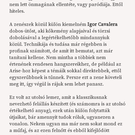
nem lett önmagának ellentéte, vagy paródiája. Ettől
hiteles.
A zenészek közül külön kiemelném
Igor Cavalera
dobos-ütőst, aki kőkemény alapjaival és törzsi
dobolásával a legértékelhetőbb mindannyiuk
közül. Technikája és tudása már régebben is
profinak számított, de amit itt bemutat, azt már
tanítani kellene. Nem mintha a többiek nem
értenének rendesen hangszereikhez, de például az
Arise-hoz képest a témáik sokkal direktebbek, ettől
egyszerűbbnek is tűnnek. Persze ezt a zene követeli
meg itt, így végül is rájuk sem lehet panasz.
Ez volt az utolsó lemez, amit a klasszikusnak
nevezhető felállás készített (és számomra is az utolsó
értékelhető anyag), ezek után külön folytatták
útjaikat, bár amennyit tudok róluk, ugyanezen a
vonalon. Nekem ugyan ma már nem sokat mond ez
a műfaj, és az ezen felnőtt és ebből kifejlődött