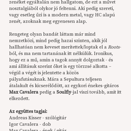
zenéket egyáltalán nem hallgatom, de ezt a művet
nosztalgiából olykor jó feltenni. Aki pedig szereti,
vagy esetleg űzi is a modern metal, vagy HC alapú
zenét, azoknak meg egyenesen alap.
Rengeteg olyan bandát láttam már mind
nemzetközi, mind pedig hazai szinten, akik jól
hallhatóan nem keveset merítettek/loptak el a
Roots
-
ból, és ma nem tartanának itt nélkülük. Ironikus,
hogy ez a mű, amin a tagok annyit dolgoztak - és
ami állításuk szerint őket is egy törzzsé alkotta –
végül a végét is jelentette a közös
pályafutásuknak. Mára a Sepultura teljesen
átalakult és kicserélődött, az egykori énekes-gitáros
Max Cavalera
pedig a
Soulfly
-jal viszi tovább, amit itt
elkezdett.
Az együttes tagjai:
Andreas Kisser - szólógitár
Igor Cavalera - dob
Max Cavalera - ének / gitár