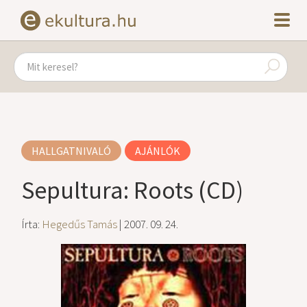
HALLGATNIVALÓ
AJÁNLÓK
Sepultura: Roots (CD)
Írta:
Hegedűs Tamás
| 2007. 09. 24.