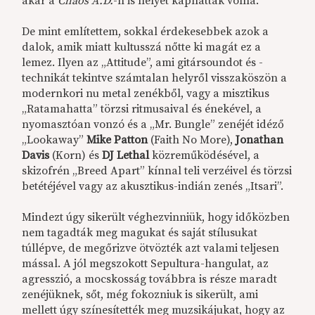
akár a
Chaos A.D.
-n is helyet kaphattak volna.
De mint említettem, sokkal érdekesebbek azok a
dalok, amik miatt kultusszá nőtte ki magát ez a
lemez. Ilyen az „Attitude”, ami gitársoundot és -
technikát tekintve számtalan helyről visszaköszön a
modernkori nu metal zenékből, vagy a misztikus
„Ratamahatta” törzsi ritmusaival és énekével, a
nyomasztóan vonzó és a „Mr. Bungle” zenéjét idéző
„Lookaway”
Mike Patton
(Faith No More),
Jonathan
Davis
(Korn) és
DJ Lethal
közreműködésével, a
skizofrén „Breed Apart” kínnal teli verzéivel és törzsi
betétéjével vagy az akusztikus-indián zenés „Itsari”.
Mindezt úgy sikerült véghezvinniük, hogy időközben
nem tagadták meg magukat és saját stílusukat
túllépve, de megőrizve ötvözték azt valami teljesen
mással. A jól megszokott Sepultura-hangulat, az
agresszió, a mocskosság továbbra is része maradt
zenéjüknek, sőt, még fokozniuk is sikerült, ami
mellett úgy színesítették meg muzsikájukat, hogy az