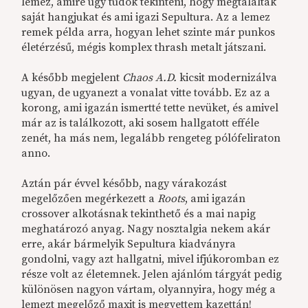
lemez, amire úgy tudok tekinteni, hogy megtalálták
saját hangjukat és ami igazi Sepultura. Az a lemez
remek példa arra, hogyan lehet szinte már punkos
életérzésű, mégis komplex thrash metalt játszani.
A később megjelent
Chaos A.D.
kicsit modernizálva
ugyan, de ugyanezt a vonalat vitte tovább. Ez az a
korong, ami igazán ismertté tette nevüket, és amivel
már az is találkozott, aki sosem hallgatott efféle
zenét, ha más nem, legalább rengeteg pólófeliraton
anno.
Aztán pár évvel később, nagy várakozást
megelőzően megérkezett a
Roots
, ami igazán
crossover alkotásnak tekinthető és a mai napig
meghatározó anyag. Nagy nosztalgia nekem akár
erre, akár bármelyik Sepultura kiadványra
gondolni, vagy azt hallgatni, mivel ifjúkoromban ez
része volt az életemnek. Jelen ajánlóm tárgyát pedig
különösen nagyon vártam, olyannyira, hogy még a
lemezt megelőző maxit is megvettem kazettán!