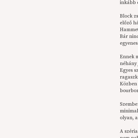
inkább e
Block z
előző h
Hammett
Bár nin
egyenes
Ennek m
néhány j
Egyes s
ragaszk
Közben p
bourbon 
Szemben
minimal
olyan, a
A széri