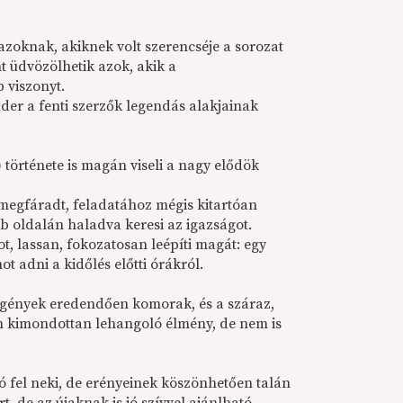
zoknak, akiknek volt szerencséje a sorozat
 üdvözölhetik azok, akik a
 viszonyt.
der a fenti szerzők legendás alakjainak
története is magán viseli a nagy elődök
 megfáradt, feladatához mégis kitartóan
b oldalán haladva keresi az igazságot.
t, lassan, fokozatosan leépíti magát: egy
t adni a kidőlés előtti órákról.
regények eredendően komorak, és a száraz,
em kimondottan lehangoló élmény, de nem is
tó fel neki, de erényeinek köszönhetően talán