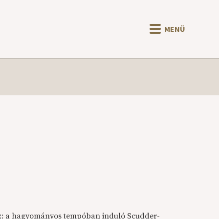
MENÜ
az: a hagyományos tempóban induló Scudder-