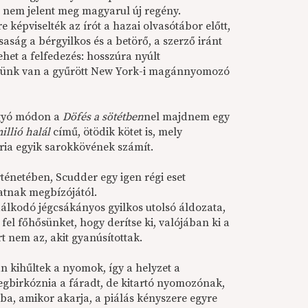
e nem jelent meg magyarul új regény.
e képviselték az írót a hazai olvasótábor előtt,
saság a bérgyilkos és a betörő, a szerző iránt
et a felfedezés: hosszúra nyúlt
elünk van a gyűrött New York-i magánnyomozó
gyó módon a
Döfés a sötétben
nel majdnem egy
llió halál
című, ötödik kötet is, mely
ria egyik sarokkövének számít.
rténetében, Scudder egy igen régi eset
datnak megbízójától.
dálkodó jégcsákányos gyilkos utolsó áldozata,
fel főhősünket, hogy derítse ki, valójában ki a
rt nem az, akit gyanúsítottak.
án kihűltek a nyomok, így a helyzet a
egbirkóznia a fáradt, de kitartó nyomozónak,
ba, amikor akarja, a piálás kényszere egyre