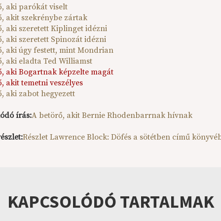
, aki parókát viselt
ő, akit szekrénybe zártak
, aki szeretett Kiplinget idézni
, aki szeretett Spinozát idézni
, aki úgy festett, mint Mondrian
, aki eladta Ted Williamst
ő, aki Bogartnak képzelte magát
, akit temetni veszélyes
, aki zabot hegyezett
ódó írás:
A betörő, akit Bernie Rhodenbarrnak hívnak
észlet:
Részlet Lawrence Block: Döfés a sötétben című könyvé
KAPCSOLÓDÓ TARTALMAK