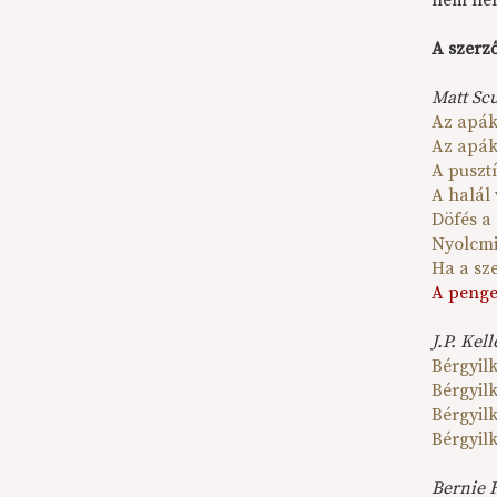
nem nehé
A szerz
Matt Sc
Az apák
Az apák
A pusztí
A halál
Döfés a
Nyolcmi
Ha a sz
A penge
J.P. Kell
Bérgyil
Bérgyil
Bérgyil
Bérgyil
Bernie 