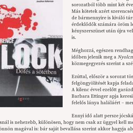
sorozatból több mint két év
Más kötetek azért szerencsér
de bármennyire is kiváló tár
érdeklődők számára öröm leh
kényszerszünet után újra v
is.
Méghozzá, egészen rendha
időben jelenik meg a
Nyolcmi
közmegegyezés szerint a szé
Ezúttal, először a sorozat tö
felgöngyölítését kapja fela
A kilenc évvel ezelőtt garáz
Barbara Ettinger apja keresi 
felelős lánya haláláért – me
Ennyi idő alatt persze jócsk
snál is nehezebb, különösen, hogy nem csak az üggyel kell m
nnön magával is: bár saját bevallása szerint akkor hagyja ab