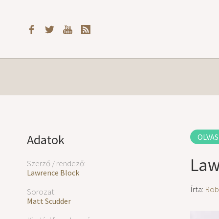
Adatok
OLVAS
Law
Szerző / rendező:
Lawrence Block
Írta:
Rob
Sorozat:
Matt Scudder