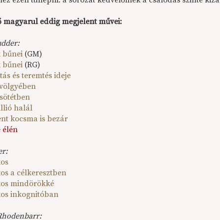
z ezen túllépni: a sorozat kedvelőinek a csalódás szinte kizárt
ő magyarul eddig megjelent művei:
udder:
 bűnei
(GM)
 bűnei
(RG)
tás és teremtés ideje
 völgyében
 sötétben
llió halál
ent kocsma is bezár
 élén
er:
kos
kos a célkeresztben
kos mindörökké
kos inkognitóban
Rhodenbarr: