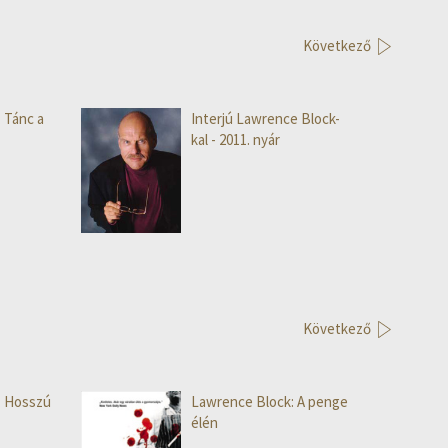
Következő
 Tánc a
Interjú Lawrence Block-
kal - 2011. nyár
Következő
: Hosszú
Lawrence Block: A penge
élén