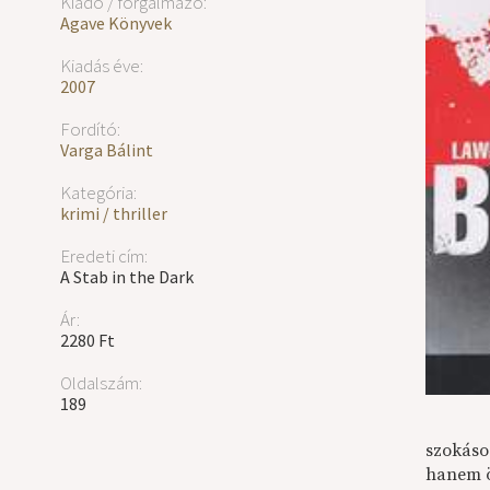
Kiadó / forgalmazó:
Agave Könyvek
Kiadás éve:
2007
Fordító:
Varga Bálint
Kategória:
krimi / thriller
Eredeti cím:
A Stab in the Dark
Ár:
2280 Ft
Oldalszám:
189
szokáso
hanem ö