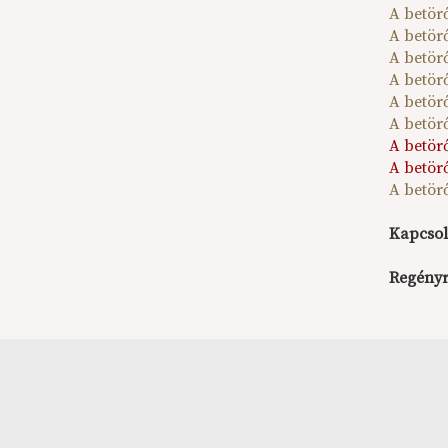
A betörő
A betör
A betörő
A betörő
A betörő
A betörő
A betör
A betörő
A betörő
Kapcsol
Regényr