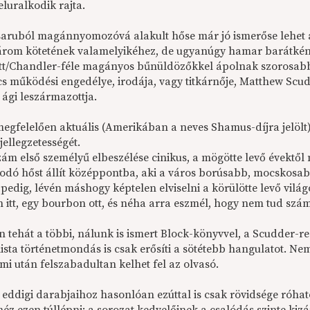
luralkodik rajta.
saruból magánnyomozóvá alakult hőse már jó ismerőse lehet a
árom kötetének valamelyikéhez, de ugyanúgy hamar barátként
/Chandler-féle magányos bűnüldözőkkel ápolnak szorosabb
cs működési engedélye, irodája, vagy titkárnője, Matthew Scud
 ági leszármazottja.
egfelelően aktuális (Amerikában a neves Shamus-díjra jelölt) 
ellegzetességét.
zám első személyű elbeszélése cinikus, a mögötte levő évektől
odó hőst állít középpontba, aki a város borúsabb, mocskosab
edig, lévén máshogy képtelen elviselni a körülötte levő világo
itt, egy bourbon ott, és néha arra eszmél, hogy nem tud számo
 tehát a többi, nálunk is ismert Block-könyvvel, a Scudder-
ista történetmondás is csak erősíti a sötétebb hangulatot. N
mi után felszabadultan kelhet fel az olvasó.
a eddigi darabjaihoz hasonlóan ezúttal is csak rövidsége róha