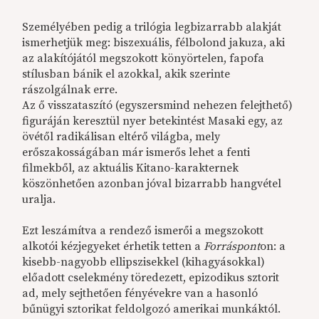
Személyében pedig a trilógia legbizarrabb alakját
ismerhetjük meg: biszexuális, félbolond jakuza, aki
az alakítójától megszokott könyörtelen, fapofa
stílusban bánik el azokkal, akik szerinte
rászolgálnak erre.
Az ő visszataszító (egyszersmind nehezen felejthető)
figuráján keresztül nyer betekintést Masaki egy, az
övétől radikálisan eltérő világba, mely
erőszakosságában már ismerős lehet a fenti
filmekből, az aktuális Kitano-karakternek
köszönhetően azonban jóval bizarrabb hangvétel
uralja.
Ezt leszámítva a rendező ismerői a megszokott
alkotói kézjegyeket érhetik tetten a
Forráspont
on: a
kisebb-nagyobb ellipszisekkel (kihagyásokkal)
előadott cselekmény töredezett, epizodikus sztorit
ad, mely sejthetően fényévekre van a hasonló
bűnügyi sztorikat feldolgozó amerikai munkáktól.