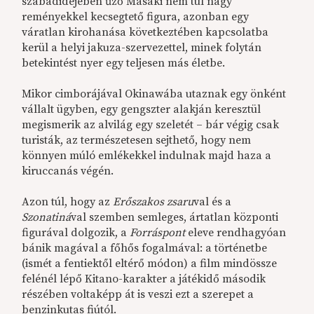
szabadidejében űző Masaki nem túl nagy
reményekkel kecsegtető figura, azonban egy
váratlan kirohanása következtében kapcsolatba
kerül a helyi jakuza-szervezettel, minek folytán
betekintést nyer egy teljesen más életbe.
Mikor cimborájával Okinawába utaznak egy önként
vállalt ügyben, egy gengszter alakján keresztül
megismerik az alvilág egy szeletét – bár végig csak
turisták, az természetesen sejthető, hogy nem
könnyen múló emlékekkel indulnak majd haza a
kiruccanás végén.
Azon túl, hogy az
Erőszakos zsaru
val és a
Szonatiná
val szemben semleges, ártatlan központi
figurával dolgozik, a
Forráspont
eleve rendhagyóan
bánik magával a főhős fogalmával: a történetbe
(ismét a fentiektől eltérő módon) a film mindössze
felénél lépő Kitano-karakter a játékidő második
részében voltaképp át is veszi ezt a szerepet a
benzinkutas fiútól.