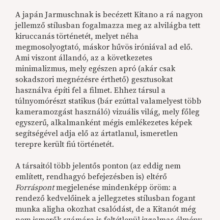
A japán Jarmuschnak is becézett Kitano a rá nagyon
jellemző stílusban fogalmazza meg az alvilágba tett
kiruccanás történetét, melyet néha
megmosolyogtató, máskor hűvös iróniával ad elő.
Ami viszont állandó, az a következetes
minimalizmus, mely egészen apró (akár csak
sokadszori megnézésre érthető) gesztusokat
használva építi fel a filmet. Ehhez társul a
túlnyomórészt statikus (bár ezúttal valamelyest több
kameramozgást használó) vizuális világ, mely főleg
egyszerű, alkalmanként mégis emlékezetes képek
segítségével adja elő az ártatlanul, ismeretlen
terepre került fiú történetét.
A társaitól több jelentős ponton (az eddig nem
említett, rendhagyó befejezésben is) eltérő
Forráspont
megjelenése mindenképp öröm: a
rendező kedvelőinek a jellegzetes stílusban fogant
munka aligha okozhat csalódást, de a Kitanót még
nem ismerők számára is feltétlenül izgalmas élmény