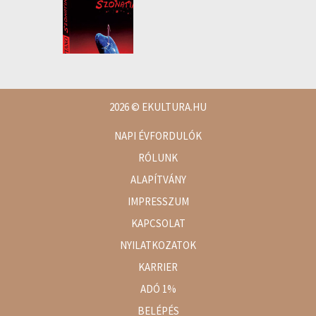
2026
© EKULTURA.HU
NAPI ÉVFORDULÓK
RÓLUNK
ALAPÍTVÁNY
IMPRESSZUM
KAPCSOLAT
NYILATKOZATOK
KARRIER
ADÓ 1%
BELÉPÉS