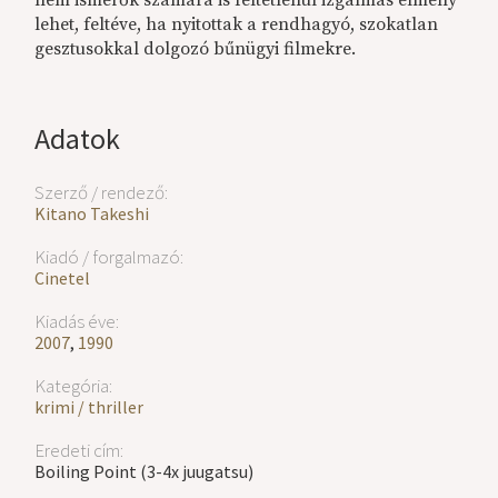
lehet, feltéve, ha nyitottak a rendhagyó, szokatlan
gesztusokkal dolgozó bűnügyi filmekre.
Adatok
Szerző / rendező:
Kitano Takeshi
Kiadó / forgalmazó:
Cinetel
Kiadás éve:
2007
,
1990
Kategória:
krimi / thriller
Eredeti cím:
Boiling Point (
3-4x juugatsu)