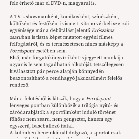
fele érhető már el DVD-n, magyarul is.
A TV-s showmanként, komikusként, színészként,
költőként és festőként is ismert Kitano vérbeli szerzői
egyénisége már a debütálást jelentő
Erőszakos
zsaru
ban is tiszta képet mutatott egyéni filmes
felfogásáról, és ez természetesen nincs másképp a
Forráspont
esetében sem.
Első, már forgatókönyvíróként is jegyzett munkája
ugyanis le sem tagadhatná alkotóját: tetszőlegesen
kiválasztott pár perce alapján könnyedén
beazonosítható a rendhagyó jakuzafilmért felelős
rendező.
Már a felütésből is látszik, hogy a
Forráspont
lényeges pontban különbözik a trilógia nyitó- és
záródarabjától: a sportfilmként induló történet
főhőse nem zsaru, nem gengszter, hanem egy
egyszerű, baseballozó fiatal.
A különben benzinkútnál dolgozó, a sportot csak