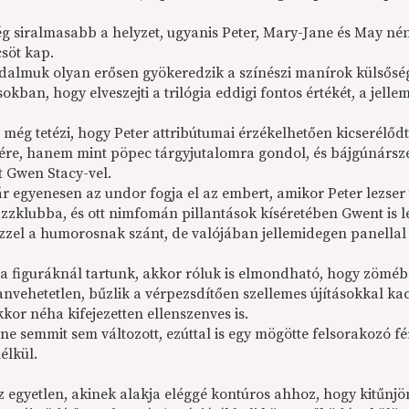
g siralmasabb a helyzet, ugyanis Peter, Mary-Jane és May né
csöt kap.
jdalmuk olyan erősen gyökeredzik a színészi manírok külsőség
kban, hogy elveszejti a trilógia eddigi fontos értékét, a jelle
 még tetézi, hogy Peter attribútumai érzékelhetően kicserélő
ére, hanem mint pöpec tárgyjutalomra gondol, és bájgúnársze
t Gwen Stacy-vel.
ár egyenesen az undor fogja el az embert, amikor Peter lezs
azzklubba, és ott nimfomán pillantások kíséretében Gwent is l
ezzel a humorosnak szánt, de valójában jellemidegen panellal 
a figuráknál tartunk, akkor róluk is elmondható, hogy zöméb
nvehetetlen, bűzlik a vérpezsdítően szellemes újításokkal 
kor néha kifejezetten ellenszenves is.
e semmit sem változott, ezúttal is egy mögötte felsorakozó fé
élkül.
z egyetlen, akinek alakja eléggé kontúros ahhoz, hogy kitűnj