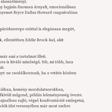
 slusszélmény).
 lapjain finoman árnyalt, emocionálisan
leményemet Bryce Dallas Howard csapnivalóan
pizódszerepe ezúttal is elegánsan megírt,
k, ellentétben Eddie Brock-kal, akit
ár ami a tartalmat illeti.
ra is kiváló minőségű. Sőt, mi több, laza
át.
yt: ne csodálkozzunk, ha a vetítés közben
utóiban, kemény mozdulatsorokban,
dkívüli műgond, példás leleményesség övezte.
hajnalban zajló, végső konfrontációt emlegetni,
iók idei versenyében már most zsebre