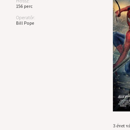
Hossz:
156 perc
Operatőr:
Bill Pope
3 évet 