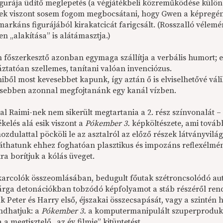
figurája üdítő meglepetés (a végjátékbeli közreműködése külön
ek viszont sosem fogom megbocsátani, hogy Gwen a képregény
t, markáns figurájából kirakatcicát farigcsált. (Rosszalló vé
len „alakítása” is alátámasztja.)
 főszerkesztő azonban egymaga szállítja a verbális humort; e
áztatóan szellemes, tanítani valóan invenciózus.
ből most kevesebbet kapunk, így aztán ő is elviselhetővé váli
esebben azonnal megfojtanánk egy kanál vízben.
l Raimi-nek nem sikerült megtartania a 2. rész színvonalát – m
kelés alá esik viszont a
Pókember 3.
képköltészete, ami tovább
zdulattal pöcköli le az asztalról az előző részek látványvilág
láthatunk ehhez foghatóan plasztikus és impozáns reflexélmén
a borítjuk a kólás üveget.
karcolók összeomlásában, bedugult főutak szétroncsolódó a
árga detonációkban tobzódó képfolyamot a stáb részéről ren
k Peter és Harry első, éjszakai összecsapását, vagy a szintén 
ndhatjuk: a
Pókember 3.
a komputermanipulált szuperprodukc
 a megtisztelő „az év filmje” kitüntetést.