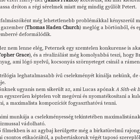
ne ezért Harry-hez (
James Franco
) közeledik, aki már kiesze
assa dróton a régi sérelmek miatt még mindig gyűlölt Petert.
falmászóként még lehetetlenebb problémákkal kényszerül meg
r gazember (
Thomas Haden Church
) meglóg a börtönből, és e
mberré deformálódik.
ez nem lenne elég, Peternek egy szemtelen konkurense is ak
Topher Grace
), és a rivalizálást még komolyabbá teszi, hogy 
yag, ami lógó nyelvű, kocsonyás szörnyeteget csinál a rámenő
 trilógia leghatalmasabb ívű cselekményét kínálja nekünk, de
je.
nknek ugyanis nem sikerült az, ami Lucas apónak
A Sith-ek 
an egyszerűen képtelen volt megóvni és nyomatékosítani a kul
ni, a maximalista kompozíciót fogyaszthatóvá tenni.
aimi munkája a cselekményesség tekintetében maximalistának
izmussal vádolható.
ő filmekben is az agybaj kerülgette még a birkatürelmű rajong
i csontos etikaóráitól, a pubertáskoruk végét taposó szereplő