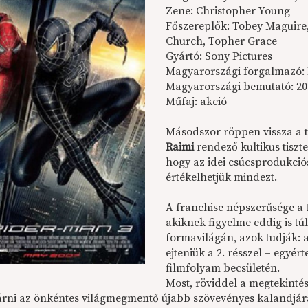
Zene: Christopher Young
Főszereplők: Tobey Maguire
Church, Topher Grace
Gyártó: Sony Pictures
Magyarországi forgalmazó:
Magyarországi bemutató: 200
Műfaj: akció
Másodszor röppen vissza a 
Raimi
rendező kultikus tiszt
hogy az idei csúcsprodukci
értékelhetjük mindezt.
A franchise népszerűsége a t
akiknek figyelme eddig is tú
formavilágán, azok tudják: a
ejteniük a 2. résszel – egyé
filmfolyam becsületén.
Most, röviddel a megtekinté
várni az önkéntes világmegmentő újabb szövevényes kalandjár