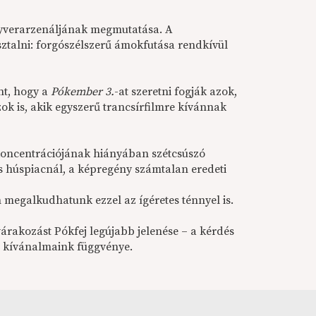
egyverarzenáljának megmutatása. A
talni: forgószélszerű ámokfutása rendkívül
nt, hogy a
Pókember 3.
-at szeretni fogják azok,
ok is, akik egyszerű trancsírfilmre kívánnak
s koncentrációjának hiányában szétcsúszó
s húspiacnál, a képregény számtalan eredeti
n megalkudhatunk ezzel az ígéretes ténnyel is.
várakozást Pókfej legújabb jelenése – a kérdés
t kívánalmaink függvénye.