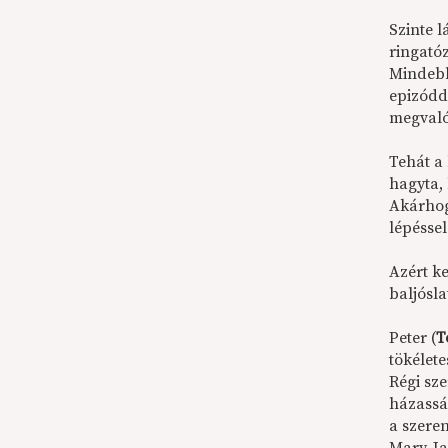
Szinte 
ringatóz
Mindebb
epizódda
megvaló
Tehát a 
hagyta,
Akárhogy
lépésse
Azért ke
baljósl
Peter (
T
tökélete
Régi sz
házassá
a szere