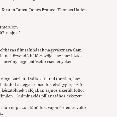
, Kirsten Dunst, James Franco, Thomas Haden
 InterCom
7. május 3.
teltházas filmszínházak nagyvásznára
Sam
eletnek örvendő hálószövője – az már biztos,
ós mezőny legjelentősebb eseményeként
rilógiazárlattal változatlanul töretlen, bár
lhaladott az egyes epizódok étvágygerjesztő
 készítőknek valójában sajnos sikerült foltot
rtelműen – kulminációs pillanatához érkezett
s után épp azon tűnődök, vajon érdemes volt-e
a.