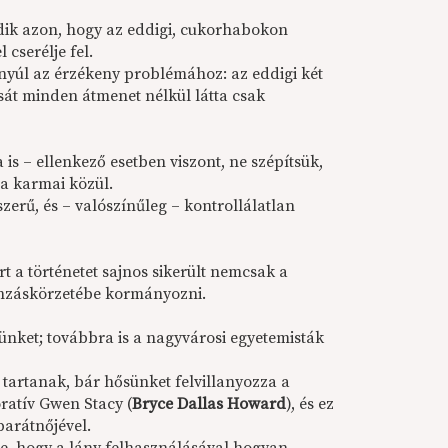
odik azon, hogy az eddigi, cukorhabokon
cserélje fel.
 nyúl az érzékeny problémához: az eddigi két
ását minden átmenet nélkül látta csak
is – ellenkező esetben viszont, ne szépítsük,
a karmai közül.
zerű, és – valószínűleg – kontrollálatlan
rt a történetet sajnos sikerült nemcsak a
onzáskörzetébe kormányozni.
münket; továbbra is a nagyvárosi egyetemisták
tartanak, bár hősünket felvillanyozza a
ratív Gwen Stacy (
Bryce Dallas Howard
), és ez
barátnőjével.