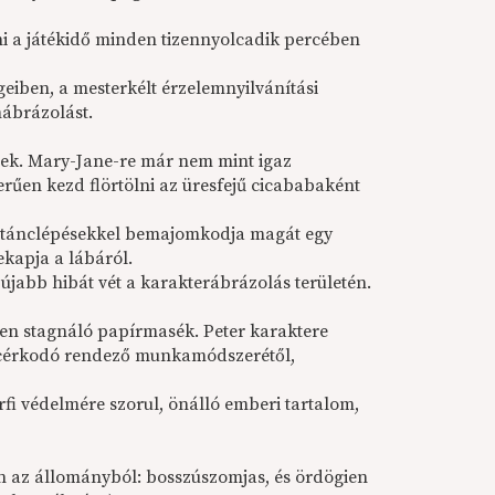
ni a játékidő minden tizennyolcadik percében
eiben, a mesterkélt érzelemnyilvánítási
mábrázolást.
dtek. Mary-Jane-re már nem mint igaz
rűen kezd flörtölni az üresfejű cicababaként
er tánclépésekkel bemajomkodja magát egy
ekapja a lábáról.
újabb hibát vét a karakterábrázolás területén.
en stagnáló papírmasék. Peter karaktere
kacérkodó rendező munkamódszerétől,
rfi védelmére szorul, önálló emberi tartalom,
ön az állományból: bosszúszomjas, és ördögien