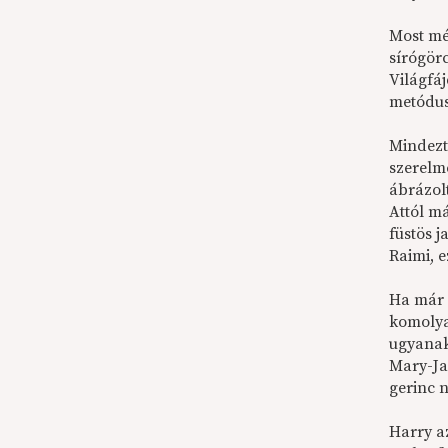
Most mé
sírógör
Világfá
metóduso
Mindezt
szerelm
ábrázol
Attól m
füstös j
Raimi, 
Ha már 
komolya
ugyanak
Mary-Jan
gerinc n
Harry a