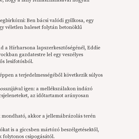
lte, hogy a lány felhasználásával hogyan
birkózni: Ben bácsi valódi gyilkosa, egy
gy véletlen baleset folytán betonöklű
ad a Hírharsona lapszerkesztőségénél, Eddie
Brockban gazdatestre lel egy veszélyes
s lesifotósból.
 éppen a terjedelmességéből következik súlyos
bosszújá
val igen: a mellékszálakon indázó
csjeleneteket, az időtartamot arányosan
 mondható, akkor a jellemábrázolás terén
ókat is a giccsben mártózó beszélgetésektől,
k folytonos csipogásától.