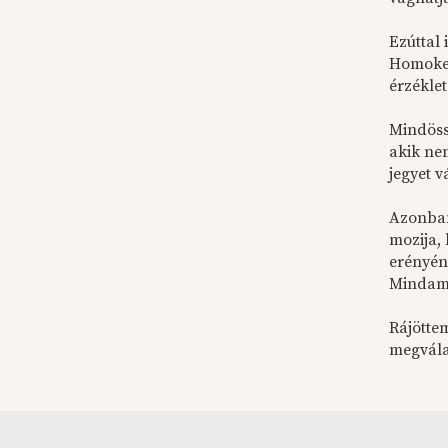
Ezúttal
Homokem
érzékle
Mindöss
akik ne
jegyet v
Azonban
mozija,
erényén
Mindamel
Rájötte
megvála