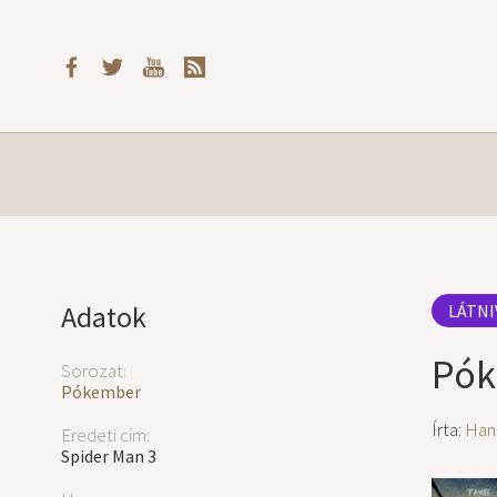
Adatok
LÁTNI
Pók
Sorozat:
Pókember
Írta:
Han
Eredeti cím:
Spider Man 3