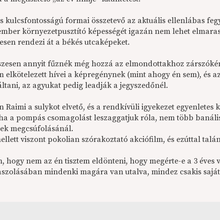
 is kulcsfontosságú formai összetevő az aktuális ellenlábas f
ber környezetpusztító képességét igazán nem lehet elmarasz
tesen rendezi át a békés utcaképeket.
zesen annyit fűznék még hozzá az elmondottakhoz zárszóké
m elkötelezett hívei a képregénynek (mint ahogy én sem), és az
áltani, az agyukat pedig leadják a jegyszedőnél.
 Raimi a sulykot elvető, és a rendkívüli igyekezet egyenlete
 ha a pompás csomagolást leszaggatjuk róla, nem több banáli
ek megcsúfolásánál.
lett viszont pokolian szórakoztató akciófilm, és ezúttal talá
m, hogy nem az én tisztem eldönteni, hogy megérte-e a 3 éves 
szolásában mindenki magára van utalva, mindez csakis sajá