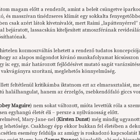
látom magam előtt a rendezőt, amint a beleit csüngetve ipark
ó, és masszívan tinédzseres klímát egy sokkalta fenyegetőbbel 
en csak azért látok kivetnivalót, mert Raimi „lapáttenyérrel”
l bejáratott, lassacskán kiteljesített atmoszférának revideál
síthatónak.
hirtelen kozmoszváltás lehetett a rendező tudatos koncepciója 
 hogy az alapos műgondot kívánó munkafolyamat kicsússzon 
 is: egy, már határozott fejlődésívet mutató sagát varázsütéss
l vakvágányra szorítani, meglehetős könnyelműség.
llett feltétlenül kritikámba iktatnom ezt az elmarasztalást, me
atú halálhangulat, hanem az érzelgős, zsebkendőfaló giccs v
obey Maguire
) nem sokat változott, mióta levettük róla a sze
sen egyhangú életét éli – persze a nyilvánosság előtt.
erelmével, Mary-Jane-nel (
Kirsten Dunst
) még mindig ugyanott 
g lehetősége. Csakhogy épp ekkor bukkan fel életében a deko
ncsétlen esemény feldúlja az amúgy is roskadozó kapcsolatát 