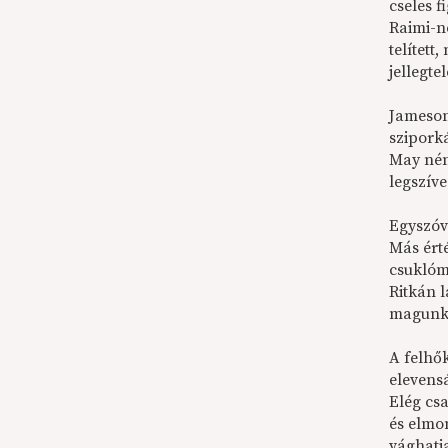
cseles 
Raimi-n
telítet
jellegte
Jameson
szipork
May néni
legszív
Egyszóva
Más érté
csuklómo
Ritkán 
magunkr
A felhő
elevens
Elég csa
és elmo
vághatja