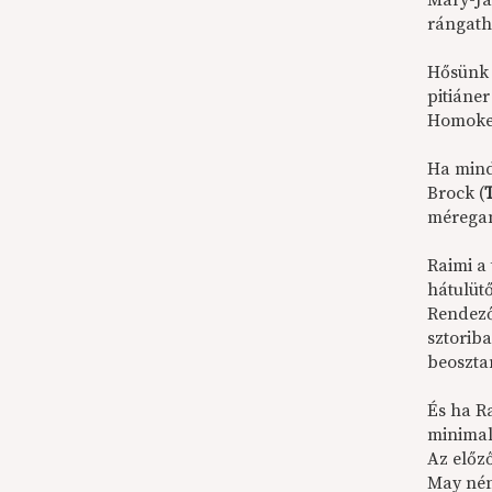
Mary-Ja
rángath
Hősünk 
pitiáne
Homoke
Ha mind
Brock (
méregan
Raimi a
hátulütő
Rendező
sztorib
beoszta
És ha R
minimal
Az előz
May nén