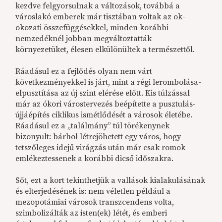
kezdve felgyorsulnak a változások, továbbá a
városlakó emberek már tisztában voltak az ok-
okozati összefüggésekkel, minden korábbi
nemzedéknél jobban megváltoztatták
környezetüket, élesen elkülönültek a természettől.
Ráadásul ez a fejlődés olyan nem várt
következményekkel is járt, mint a régi lerombolása-
elpusztítása az új szint elérése előtt. Kis túlzással
már az ókori várostervezés beépítette a pusztulás-
újjáépítés ciklikus ismétlődését a városok életébe.
Ráadásul ez a „találmány” túl törékenynek
bizonyult: bárhol létrejöhetett egy város, hogy
tetszőleges idejű virágzás után már csak romok
emlékeztessenek a korábbi dicső időszakra.
Sőt, ezt a kort tekinthetjük a vallások kialakulásának
és elterjedésének is: nem véletlen például a
mezopotámiai városok transzcendens volta,
szimbolizálták az isten(ek) létét, és emberi