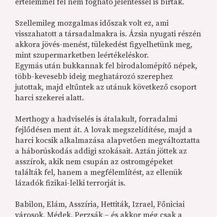
értelemmel fel nem fogható jelentéssel is bírtak.
Szellemileg mozgalmas időszak volt ez, ami
visszahatott a társadalmakra is. Ázsia nyugati részén
akkora jövés-menést, tülekedést figyelhetünk meg,
mint szupermarketben leértékeléskor.
Egymás után bukkannak fel birodalomépítő népek,
több-kevesebb ideig meghatározó szerephez
jutottak, majd eltűntek az utánuk következő csoport
harci szekerei alatt.
Merthogy a hadviselés is átalakult, forradalmi
fejlődésen ment át. A lovak megszelídítése, majd a
harci kocsik alkalmazása alapvetően megváltoztatta
a háborúskodás addigi szokásait. Aztán jöttek az
asszírok, akik nem csupán az ostromgépeket
találták fel, hanem a megfélemlítést, az ellenük
lázadók fizikai-lelki terrorját is.
Babilon, Elám, Asszíria, Hettiták, Izrael, Főniciai
városok, Médek, Perzsák – és akkor még csak a