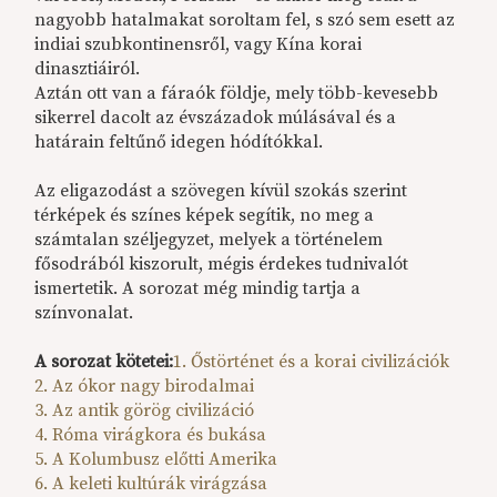
nagyobb hatalmakat soroltam fel, s szó sem esett az
indiai szubkontinensről, vagy Kína korai
dinasztiáiról.
Aztán ott van a fáraók földje, mely több-kevesebb
sikerrel dacolt az évszázadok múlásával és a
határain feltűnő idegen hódítókkal.
Az eligazodást a szövegen kívül szokás szerint
térképek és színes képek segítik, no meg a
számtalan széljegyzet, melyek a történelem
fősodrából kiszorult, mégis érdekes tudnivalót
ismertetik. A sorozat még mindig tartja a
színvonalat.
A sorozat kötetei:
1. Őstörténet és a korai civilizációk
2. Az ókor nagy birodalmai
3. Az antik görög civilizáció
4. Róma virágkora és bukása
5. A Kolumbusz előtti Amerika
6. A keleti kultúrák virágzása