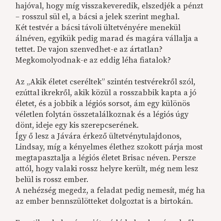
hajóval, hogy míg visszakeveredik, elszedjék a pénzt
– rosszul sül el, a bácsi a jelek szerint meghal.
Két testvér a bácsi távoli ültetvényére menekül
álnéven, egyikük pedig marad és magára vállalja a
tettet. De vajon szenvedhet-e az ártatlan?
Megkomolyodnak-e az eddig léha fiatalok?
Az „Akik életet cseréltek” szintén testvérekről szól,
ezúttal ikrekről, akik közül a rosszabbik kapta a jó
életet, és a jobbik a légiós sorsot, ám egy különös
véletlen folytán összetalálkoznak és a légiós úgy
dönt, ideje egy kis szerepcserének.
Így ő lesz a Jávára érkező ültetvénytulajdonos,
Lindsay, míg a kényelmes élethez szokott párja most
megtapasztalja a légiós életet Brisac néven. Persze
attól, hogy valaki rossz helyre került, még nem lesz
belül is rossz ember.
A nehézség megedz, a feladat pedig nemesít, még ha
az ember bennszülötteket dolgoztat is a birtokán.