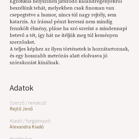
Egzotikus helyszínen játszódó kalandregényekről
beszélünk tehát, melyekben csak finoman van
csepegtetve a humor, nincs túl nagy rejtély, sem
katarzis. Az írással pénzt keresni nem mindig
fennkölt élmény, pláne ha szó szerint a mindennapi
betevő a tét, így hát ne ítéljük meg túl keményen
szerzőnket.
A teljes képhez az ilyen történetek is hozzátartoznak,
és egy hosszabb metrózás alatt elolvasva jó
szórakozást kínálnak.
Adatok
Szerző / rendező:
Rejtő Jenő
Kiadó / forgalmazó:
Alexandra Kiadó
Kiadás éve: