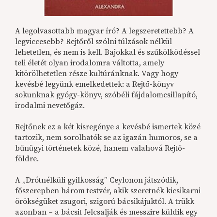
A legolvasottabb magyar író? A legszeretettebb? A
legviccesebb? Rejtőről szólni túlzások nélkül
lehetetlen, és nem is kell. Bajokkal és szűkölködéssel
teli életét olyan irodalomra váltotta, amely
kitörölhetetlen része kultúránknak. Vagy hogy
kevésbé legyünk emelkedettek: a Rejtő-könyv
sokunknak gyógy-könyv, szóbéli fájdalomcsillapító,
irodalmi nevetőgáz.
Rejtőnek ez a két kisregénye a kevésbé ismertek közé
tartozik, nem sorolhatók se az igazán humoros, se a
bűnügyi történetek közé, hanem valahová Rejtő-
földre.
A „Drótnélküli gyilkosság” Ceylonon játszódik,
főszerepben három testvér, akik szeretnék kicsikarni
örökségüket zsugori, szigorú bácsikájuktól. A trükk
azonban – a bácsit felcsalják és messzire küldik egy