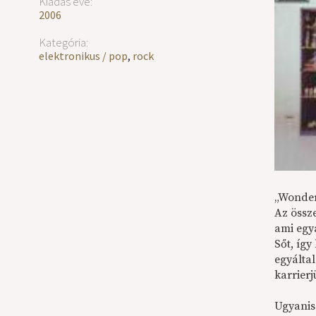
Kiadás éve:
2006
Kategória:
elektronikus / pop
,
rock
„Wonder
Az össz
ami egy
Sőt, így
egyáltal
karrier
Ugyanis