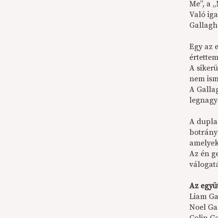
Me”, a 
Való ig
Gallagh
Egy az 
értette
A siker
nem ism
A Galla
legnagy
A dupla
botrány
amelyek
Az én ge
válogat
Az együt
Liam Ga
Noel Gal