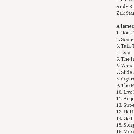
Colin G
Andy Be
Zak Sta
A lemez
1. Rock 
2. Some
3. Talk 
4. Lyla
5. The 
6. Wond
7. Slide
8. Cigar
9. The 
10. Live
11. Acq
12. Sup
13. Hal
14. Go L
15. Son
16. Mor