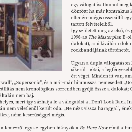
egy válogatásalbumot meg ke
döntött: ha már kontraktus k
ellenére mégis összeállít e
tartott felvételeiből.
Így született meg az első, és
1998-as
The Masterplan
B-ol
dalokat), ami kiválóan doku
rockbandájának történetét.
Ugyan a dupla válogatáson 
sikerült nótái, a legfényeseb
ért véget. Minden itt van, ami
wall”, „Supersonic”, és a már-már himnusszá nemesedett „Go L
eállítás nem kronológikus sorrendben gyűjti össze a dalokat;
általán nem baj.
 helyes, mert így zárhatja le a válogatást a „Don’t Look Back 
án nem véletlenül került oda. „Ne nézz vissza haraggal”, énekl
jükre, némi keserűséggel mégis.
 a lemezről egy az egyben hiányzik a
Be Here Now
című album