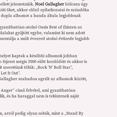
llett jelentetniük.
Noel Gallagher
bölcsen úgy
öti őket, akkor előző nyilatkozatai és szándéka
gy dupla albumot a banda általa legjobbnak
 gyaníthatóan utolsó Oasis Best of (hiszen az
dalakat gyűjtött egybe, valamint ki nem adott
mentálja a múlt évezred utolsó évtizede legjobb
helyet kaptak a későbbi albumok jobban
b fejezet mégis 2000 előtt kezdődött és akkor is
t szerettünk tőlük: „Rock ’N’ Roll Star”,
et It Out”.
 Gallagher szabadon ugrált az albumok között,
In Anger” című felvétel, ami gyaníthatóan
ik, és ha haraggal nem is tekintenek saját
, arról pedig olyan nóták, mint a „Stand By