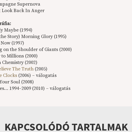
ampagne Supernova
’t Look Back In Anger
ráfia:
ely Maybe (1994)
the Story) Morning Glory (1995)
 Now (1997)
g on the Shoulder of Giants (2000)
 to Millions (2000)
 Chemistry (2002)
elieve The Truth
(2005)
e Clocks
(2006) – válogatás
Your Soul (2008)
ies… 1994–2009 (2010) – válogatás
KAPCSOLÓDÓ TARTALMAK