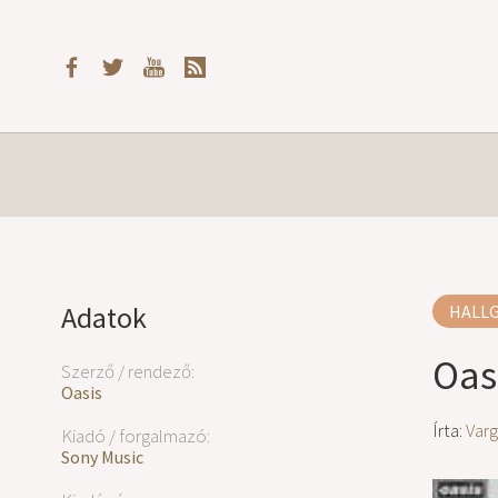
Adatok
HALL
Oas
Szerző / rendező:
Oasis
Írta:
Varg
Kiadó / forgalmazó:
Sony Music