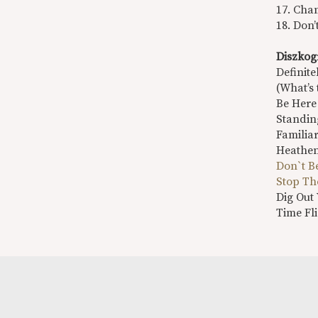
17. Ch
18. Don
Diszkog
Definit
(What’s 
Be Here
Standin
Familiar
Heathen
Don`t B
Stop Th
Dig Out 
Time Fl