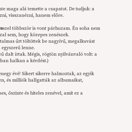
nte maga alá temette a csapatot. De tudjuk: a
zni, visszanézni, hanem előre.
es
szel többször is vont párhuzam. Én soha nem
zzal sem, hogy közepes zenészek.
almas űrt töltöttek be nagyívű, megalkuvást
 egyszerű lenne.
dalt írtak. Mégis, rögtön nyilvánvaló volt: a
mban halkan a kérdést.)
egy évé! Sikert sikerre halmoztak, az egyik
n, és milliók hallgatták az albumaikat,
s, őszinte és hiteles zenével, amit ez a