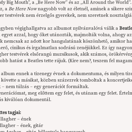
„My Big Mouth”, a „Be Here Now” és az „All Around the World”.
az, a
Be Here Now
nagyobb volt az életnél, aminek a sikere szi
er testvérek nem érzelgős gyerekek, nem szeretnek nosztalgiá
egyben végighallgatva az albumot nyilvánvalóvá válik a
Beatl
m egyet azzal, hogy őket utánozták, majmolták volna, ahogy a
ük nemcsak az adott kor hangulatának köszönhető, amikor hat
erő, cinikus és irgalmatlan sodrású zenéjükkel. Ez így nagyon
gher testvérek elsőrangú muzsikusok, akik számos, örökérvényű 
obb hatást a Beatles tette rájuk. (Kire nem?, teszem fel maga
 album ennek a tizenegy évnek a dokumentuma, és milyen tizen
 követte a másikat, közben százezrek tomboltak a koncertjeike
 – nem túlzás – egy generációt formáltak.
nerációmat, meg előttem egy felet, és utánam egy felet. Értelme
ás kiválóan dokumentál.
tes tagjai:
llagher – ének
lagher – ének, gitár