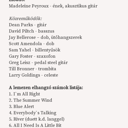
Madeleine Peyroux - ének, akusztikus gitár
Közreműködők:
Dean Parks - gitár
David Piltch - basszus
Jay Bellerose – dob, ütőhangszerek
Scott Amendola - dob
Sam Yahel - billentyűsök
Gary Foster - szaxofon
Greg Leisz - pedal steel gitár
Till Bronner - trombita
Larry Goldings - celeste
A lemezen elhangzó számok listája:
1. I`m All Right
2. The Summer Wind
3. Blue Alert
4. Everybody`s Talking
5. River (duett k.d. langgel)
6. All I Need Is A Little Bit