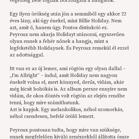
végeztéig bele fognak borzongani a hallgatók.
Egy ilyen örökség után jön a semmiből egy akkor 22
éves lány, aki úgy énekel, mint Billie Holiday. Nem
azt, amit ő, hanem úgy. Fontos distinkció ez.
Peyroux nem akarja Holidayt utánozni, egyszerűen
olyan ennek a fehér nőnek a hangja, mint a
legfeketébb Holidaynek. És Peyroux remekül él ezzel
az adottsággal.
Itt van ez az új lemez, ami rögtön egy olyan dallal –
„I’m Allright” – indul, amit Holiday nem nagyon
énekelt volna el, mert könnyed, derűs, vidám, akár
még kicsit bohókás is. Az album persze ennyire nem
vidám, de okos döntés volt rögtön az elején rendbe
tenni, hogy mire számíthatunk.
Azt is kapjuk. Egy melankolikus, néhol szomorkás,
néhol csendesen, befelé örülő lemezt.
Peyroux pontosan tudta, hogy mire van szüksége,
ennek megfelelően kiváló zenészekből állította össze