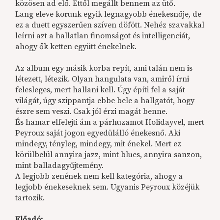
közösen ad elő. Ettől megállt bennem az ütő.
Lang eleve korunk egyik legnagyobb énekesnője, de
ez a duett egyszerűen szíven döfött. Nehéz szavakkal
leírni azt a hallatlan finomságot és intelligenciát,
ahogy ők ketten együtt énekelnek.
Az album egy másik korba repít, ami talán nem is
létezett, létezik. Olyan hangulata van, amiről írni
felesleges, mert hallani kell. Úgy építi fel a saját
világát, úgy szippantja ebbe bele a hallgatót, hogy
észre sem veszi. Csak jól érzi magát benne.
És hamar elfelejti ám a párhuzamot Holidayvel, mert
Peyroux saját jogon egyedülálló énekesnő. Aki
mindegy, tényleg, mindegy, mit énekel. Mert ez
körülbelül annyira jazz, mint blues, annyira sanzon,
mint balladagyűjtemény.
A legjobb zenének nem kell kategória, ahogy a
legjobb énekeseknek sem. Ugyanis Peyroux közéjük
tartozik.
Előadó: