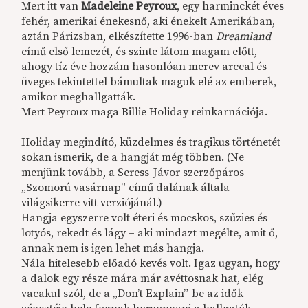
Mert itt van
Madeleine Peyroux
, egy harminckét éves
fehér, amerikai énekesnő, aki énekelt Amerikában,
aztán Párizsban, elkészítette 1996-ban
Dreamland
című első lemezét, és szinte látom magam előtt,
ahogy tíz éve hozzám hasonlóan merev arccal és
üveges tekintettel bámultak maguk elé az emberek,
amikor meghallgatták.
Mert Peyroux maga Billie Holiday reinkarnációja.
Holiday megindító, küzdelmes és tragikus történetét
sokan ismerik, de a hangját még többen. (Ne
menjünk tovább, a Seress-Jávor szerzőpáros
„Szomorú vasárnap” című dalának általa
világsikerre vitt verziójánál.)
Hangja egyszerre volt éteri és mocskos, szűzies és
lotyós, rekedt és lágy – aki mindazt megélte, amit ő,
annak nem is igen lehet más hangja.
Nála hitelesebb előadó kevés volt. Igaz ugyan, hogy
a dalok egy része mára már avéttosnak hat, elég
vacakul szól, de a „Don’t Explain”-be az idők