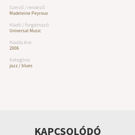
Szerző / rendező:
Madeleine Peyroux
Kiadó / forgalmazó:
Universal Music
Kiadás éve:
2006
Kategória:
jazz / blues
KAPCSOLÓDÓ