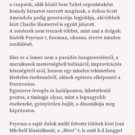
a csapatát, akik közül Sam Yahel orgonistaként
komoly hírnevet szerzett magának, a dobos Scott
Amendola pedig generációja legjobbja, aki többek
közt Charlie Hunterrel is együtt játszott.
A zenészek nem tesznek többet, mint ami a dolguk:
kísérik Peyroux-t, finoman, okosan, érezve minden
rezdülését.
Hisz ez a lemez nem a parádés hangszerelésről, a
muzsikusok mesterségbeli tudásáról, improvizációs
készségéről szól, hanem egy minden tekintetben
kivételes énekesnőről, akinek egészen elképesztő a
frazírozása.
Egyszerre levegős és halálpontos, hihetetlenül
pontos, a timingja olyan, mint a legnagyobb
énekeseké, gyönyörűen hajlít, a dinamikája meg
káprázatos.
Peyroux a saját dalok mellé felvette többek közt Joni
Mitchell klasszikusát, a „River”-t, is amit k.d.langgel