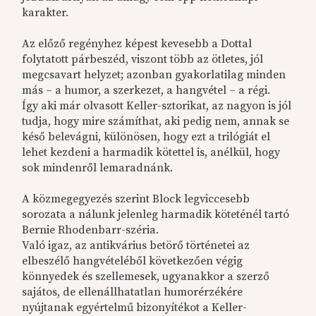
karakter.
Az előző regényhez képest kevesebb a Dottal
folytatott párbeszéd, viszont több az ötletes, jól
megcsavart helyzet; azonban gyakorlatilag minden
más – a humor, a szerkezet, a hangvétel – a régi.
Így aki már olvasott Keller-sztorikat, az nagyon is jól
tudja, hogy mire számíthat, aki pedig nem, annak se
késő belevágni, különösen, hogy ezt a trilógiát el
lehet kezdeni a harmadik kötettel is, anélkül, hogy
sok mindenről lemaradnánk.
A közmegegyezés szerint Block legviccesebb
sorozata a nálunk jelenleg harmadik köteténél tartó
Bernie Rhodenbarr-széria.
Való igaz, az antikvárius betörő történetei az
elbeszélő hangvételéből következően végig
könnyedek és szellemesek, ugyanakkor a szerző
sajátos, de ellenállhatatlan humorérzékére
nyújtanak egyértelmű bizonyítékot a Keller-