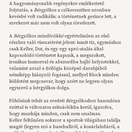
A hagyományosabb regényekre emlékeztető
folytatás, a
Bérgyilkos a célkeresztben
azonban
kevésbé volt radikális: a történetnek gerince lett, a
szerkezet már nem volt olyan töredezett.
A
Bérgyilkos mindörökké
egyértelműen az első
részhez való visszatérést jelent: ismét tíz, egymáshoz
csak Keller, Dot, és egy-egy apró utalás által
kapcsolódó történetet kapunk, a megszokott,
ironikus humorral és abszurdba hajló helyzetekkel,
valamint azzal a (trilógia középső darabjából
némiképp hiányzó) fogással, mellyel Block minden
küldetést megcsavar, hogy azért ne legyen olyan
egyszerű a bérgyilkos dolga.
Főhősünk tehát az eredeti
Bérgyilkos
hoz hasonlóan
ezúttal is változatos szituációkba kerül, igazolva,
hogy munkája minden, csak nem unalmas.
Keller feltűnően sokszor a sportok világában találja
magát (legyen szó a baseballról, a kosárlabdáról, a