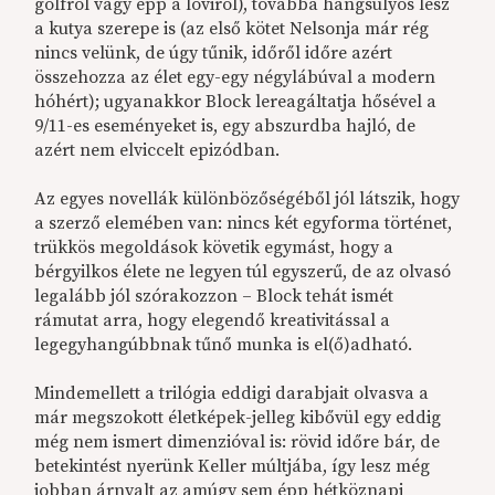
golfról vagy épp a loviról), továbbá hangsúlyos lesz
a kutya szerepe is (az első kötet Nelsonja már rég
nincs velünk, de úgy tűnik, időről időre azért
összehozza az élet egy-egy négylábúval a modern
hóhért); ugyanakkor Block lereagáltatja hősével a
9/11-es eseményeket is, egy abszurdba hajló, de
azért nem elviccelt epizódban.
Az egyes novellák különbözőségéből jól látszik, hogy
a szerző elemében van: nincs két egyforma történet,
trükkös megoldások követik egymást, hogy a
bérgyilkos élete ne legyen túl egyszerű, de az olvasó
legalább jól szórakozzon – Block tehát ismét
rámutat arra, hogy elegendő kreativitással a
legegyhangúbbnak tűnő munka is el(ő)adható.
Mindemellett a trilógia eddigi darabjait olvasva a
már megszokott életképek-jelleg kibővül egy eddig
még nem ismert dimenzióval is: rövid időre bár, de
betekintést nyerünk Keller múltjába, így lesz még
jobban árnyalt az amúgy sem épp hétköznapi