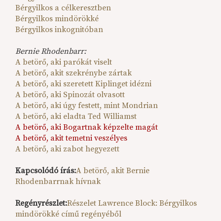
Bérgyilkos a célkeresztben
Bérgyilkos mindörökké
Bérgyilkos inkognitóban
Bernie Rhodenbarr:
A betörő, aki parókát viselt
A betörő, akit szekrénybe zártak
A betörő, aki szeretett Kiplinget idézni
A betörő, aki Spinozát olvasott
A betörő, aki úgy festett, mint Mondrian
A betörő, aki eladta Ted Williamst
A betörő, aki Bogartnak képzelte magát
A betörő, akit temetni veszélyes
A betörő, aki zabot hegyezett
Kapcsolódó írás:
A betörő, akit Bernie
Rhodenbarrnak hívnak
Regényrészlet:
Részelet Lawrence Block: Bérgyilkos
mindörökké című regényéből