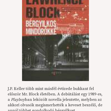
J.P. Keller több mint másfél évtizede bukkant fel
először Mr. Block életében. A debütálást egy 1989-es,
a
Playboy
ban leközölt novella jelentette, melyben az
akkori olvasók megismerhették a keveset beszélő, de
annál többet gondolkodó bérgyilkost.