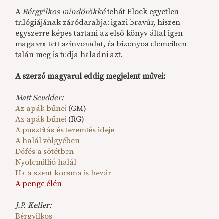
A
Bérgyilkos mindörökké
tehát Block egyetlen
trilógiájának záródarabja: igazi bravúr, hiszen
egyszerre képes tartani az első könyv által igen
magasra tett színvonalat, és bizonyos elemeiben
talán meg is tudja haladni azt.
A szerző magyarul eddig megjelent művei:
Matt Scudder:
Az apák bűnei
(GM)
Az apák bűnei
(RG)
A pusztítás és teremtés ideje
A halál völgyében
Döfés a sötétben
Nyolcmillió halál
Ha a szent kocsma is bezár
A penge élén
J.P. Keller:
Bérgyilkos