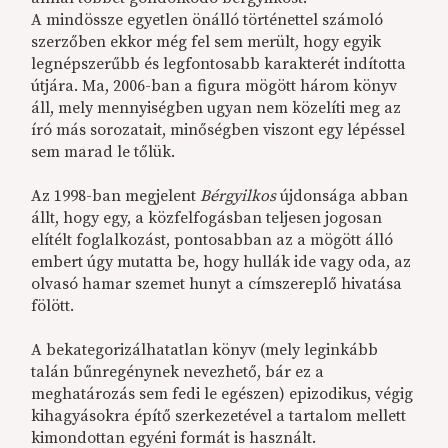
A mindössze egyetlen önálló történettel számoló
szerzőben ekkor még fel sem merült, hogy egyik
legnépszerűbb és legfontosabb karakterét indította
útjára. Ma, 2006-ban a figura mögött három könyv
áll, mely mennyiségben ugyan nem közelíti meg az
író más sorozatait, minőségben viszont egy lépéssel
sem marad le tőlük.
Az 1998-ban megjelent
Bérgyilkos
újdonsága abban
állt, hogy egy, a közfelfogásban teljesen jogosan
elítélt foglalkozást, pontosabban az a mögött álló
embert úgy mutatta be, hogy hullák ide vagy oda, az
olvasó hamar szemet hunyt a címszereplő hivatása
fölött.
A bekategorizálhatatlan könyv (mely leginkább
talán bűnregénynek nevezhető, bár ez a
meghatározás sem fedi le egészen) epizodikus, végig
kihagyásokra építő szerkezetével a tartalom mellett
kimondottan egyéni formát is használt.