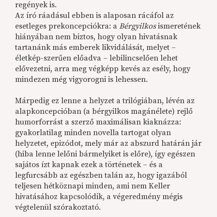
regények is.
Az író ráadásul ebben is alaposan rácáfol az
esetleges prekoncepciókra: a
Bérgyilkos
ismeretének
hiányában nem biztos, hogy olyan hivatásnak
tartanánk más emberek likvidálását, melyet –
életkép-szerűen előadva – lebilincselően lehet
elővezetni, arra meg végképp kevés az esély, hogy
mindezen még vigyorogni is lehessen.
Márpedig ez lenne a helyzet a trilógiában, lévén az
alapkoncepcióban (a bérgyilkos magánélete) rejlő
humorforrást a szerző maximálisan kiaknázza:
gyakorlatilag minden novella tartogat olyan
helyzetet, epizódot, mely már az abszurd határán jár
(hiba lenne lelőni bármelyiket is előre), így egészen
sajátos ízt kapnak ezek a történetek – és a
legfurcsább az egészben talán az, hogy igazából
teljesen hétköznapi minden, ami nem Keller
hivatásához kapcsolódik, a végeredmény mégis
végtelenül szórakoztató.