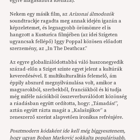
egyre magasabbra idehaza).
Nekem egy másik film, az
Arizonai álmodozók
soundtrackje ragadta meg annak idején igazán a
képzeletemet, és legnagyobb örömömre el is
hangzott a Kusturica filmjében (az idei Szigeten
ugyancsak fellépő) Iggy Poppal közösen előadott
szerzemény, az „In The Deathcar.”
Az egyre globalizálódottabbá váló huszonegyedik
század-előn a Sziget szinte egyet jelent a kultúrák
keveredésével. E multikulturalitás felemelő, ám
éppily abszurd megnyilvánulása volt, amikor a
magyarokból, szerbekből, franciákból és ki tudja
még miféle nációkból összeverbuválódott közönség
a ráadásban együtt ordította, hogy: „Támadás!”,
aztán együtt rázta magát a „Kalašnjikov” a
zeneszerző szerint alapvetően ironikus refrénjére.
Posztmodern kódaként ide kell még biggyesztenem,
hogy ugyan Boban Marković sokkalta populárisabb,