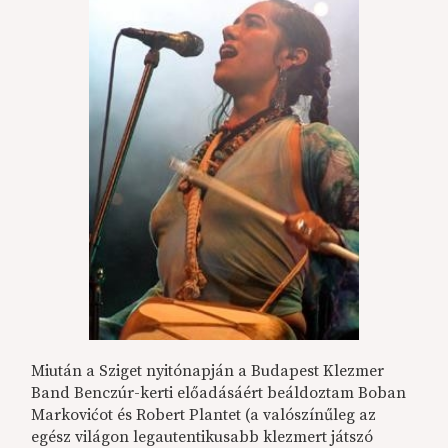
Miután a Sziget nyitónapján a Budapest Klezmer
Band Benczúr-kerti előadásáért beáldoztam Boban
Markovićot és Robert Plantet (a valószínűleg az
egész világon legautentikusabb klezmert játszó