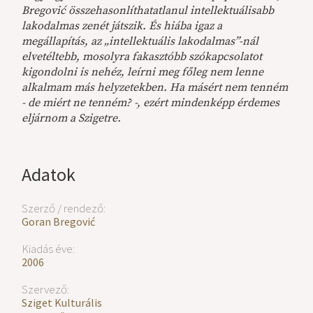
Bregović összehasonlíthatatlanul intellektuálisabb
lakodalmas zenét játszik. És hiába igaz a
megállapítás, az „intellektuális lakodalmas”-nál
elvetéltebb, mosolyra fakasztóbb szókapcsolatot
kigondolni is nehéz, leírni meg főleg nem lenne
alkalmam más helyzetekben. Ha másért nem tenném
- de miért ne tenném? -, ezért mindenképp érdemes
eljárnom a Szigetre.
Adatok
Szerző / rendező:
Goran Bregović
Kiadás éve:
2006
Szervező:
Sziget Kulturális