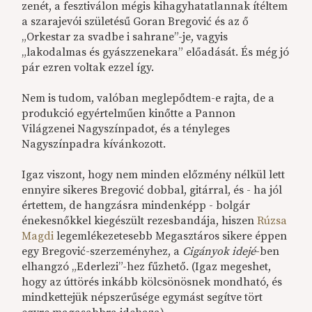
zenét, a fesztiválon mégis kihagyhatatlannak ítéltem
a szarajevói születésű Goran Bregović és az ő
„Orkestar za svadbe i sahrane”-je, vagyis
„lakodalmas és gyászzenekara” előadását. És még jó
pár ezren voltak ezzel így.
Nem is tudom, valóban meglepődtem-e rajta, de a
produkció egyértelműen kinőtte a Pannon
Világzenei Nagyszínpadot, és a tényleges
Nagyszínpadra kívánkozott.
Igaz viszont, hogy nem minden előzmény nélkül lett
ennyire sikeres Bregović dobbal, gitárral, és - ha jól
értettem, de hangzásra mindenképp - bolgár
énekesnőkkel kiegészült rezesbandája, hiszen
Rúzsa
Magdi
legemlékezetesebb Megasztáros sikere éppen
egy Bregović-szerzeményhez, a
Cigányok idejé
-ben
elhangzó „Ederlezi”-hez fűzhető. (Igaz megeshet,
hogy az úttörés inkább kölcsönösnek mondható, és
mindkettejük népszerűsége egymást segítve tört