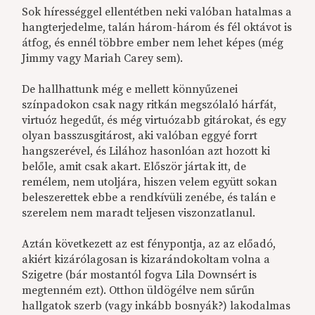
Sok hírességgel ellentétben neki valóban hatalmas a
hangterjedelme, talán három-három és fél oktávot is
átfog, és ennél többre ember nem lehet képes (még
Jimmy vagy Mariah Carey sem).
De hallhattunk még e mellett könnyűzenei
színpadokon csak nagy ritkán megszólaló hárfát,
virtuóz hegedűt, és még virtuózabb gitárokat, és egy
olyan basszusgitárost, aki valóban eggyé forrt
hangszerével, és Lilához hasonlóan azt hozott ki
belőle, amit csak akart. Először jártak itt, de
remélem, nem utoljára, hiszen velem együtt sokan
beleszerettek ebbe a rendkívüli zenébe, és talán e
szerelem nem maradt teljesen viszonzatlanul.
Aztán következett az est fénypontja, az az előadó,
akiért kizárólagosan is kizarándokoltam volna a
Szigetre (bár mostantól fogva Lila Downsért is
megtenném ezt). Otthon üldögélve nem sűrűn
hallgatok szerb (vagy inkább bosnyák?) lakodalmas