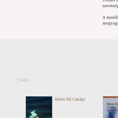
Utolsó 
nevetség
A mesé
megraga
Előző
Békés Pál: Csikágó