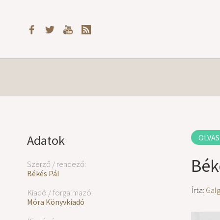
Adatok
OLVAS
Bék
Szerző / rendező:
Békés Pál
Írta:
Gal
Kiadó / forgalmazó:
Móra Könyvkiadó