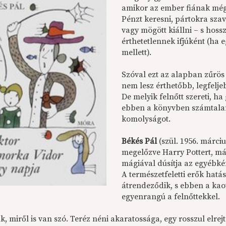
amikor az ember fiának még
Pénzt keresni, pártokra sza
vagy mögött kiállni – s hos
érthetetlennek ifjúként (ha e
mellett).
Szóval ezt az alapban zűrös 
nem lesz érthetőbb, legfelj
De melyik felnőtt szereti, h
ebben a könyvben számtalan
komolyságot.
Békés Pál
(szül. 1956. márci
megelőzve Harry Pottert, má
mágiával dúsítja az egyébké
A természetfeletti erők hatá
átrendeződik, s ebben a kao
egyenrangú a felnőttekkel.
k, miről is van szó. Teréz néni akaratossága, egy rosszul elre