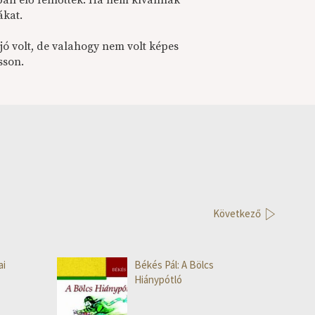
sban élő felnőttek. Ha nem kívánnak
ákat.
 jó volt, de valahogy nem volt képes
sson.
Következő
ai
Békés Pál: A Bölcs
Hiánypótló