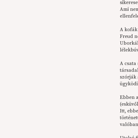
sikerese
Ami nem
ellenfel
A kofák 
Freud n
Uborkák
lélekbúv
A csata 
társadal
szórják 
ügyködi
Ebben a
(esküvő
Itt, eb
történe
valóban