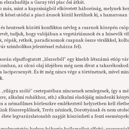
n elszabadítja a Garay téri piac ősi átkát.
 más, mint a kapzsiságból elkövetett háborúság, melynek kez
ek kései utódai a piaci árusok közül kerülnek ki, s hamarosan
és hentesek közötti konfliktus névleg a csarnok közepén csöpö
evét, tudjuk, hogy valójában a vegetáriánusok és a húsevők vi
, répák, retkek, paradicsomok csapnak össze virslikkel, kolb
ár szimbolikus jelentéssel ruházza fel).
során elpuffogtatott „lőszerből” egy kisebb létszámú etióp vá
omban, az olcsó olaj idejében még nem divat a takarékoskodás, 
a lacipecsenyét. És itt még nincs vége a történetnek, mivel min
k.
 „világra szóló” csetepatéban nincsenek semlegesek, így a m
kre, alkalmi ruhákhoz, stb.) alkalmi eladójáig mindenki kényt
ben a némafilmes börleszkre emlékeztető helyzetben kell éle
tünk főszereplőinek, Teréz néninek, Dorottyának és nem utol
 élete legvarázslatosabb napját köszönheti a fenti események