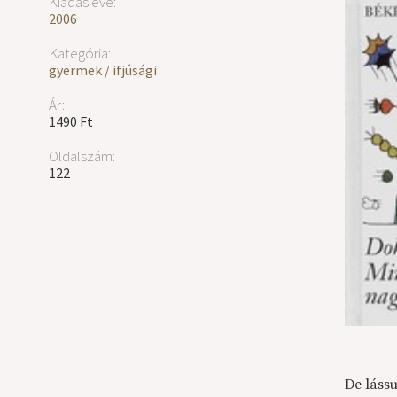
Kiadás éve:
2006
Kategória:
gyermek / ifjúsági
Ár:
1490 Ft
Oldalszám:
122
De lássu