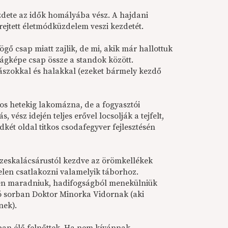
dete az idők homályába vész. A hajdani
 rejtett életmódküzdelem veszi kezdetét.
gő csap miatt zajlik, de mi, akik már hallottuk
lágképe csap össze a standok között.
ászokkal és halakkal (ezeket bármely kezdő
ros hetekig lakomázna, de a fogyasztói
vész idején teljes erővel locsolják a tejfelt,
dkét oldal titkos csodafegyver fejlesztésén
ézeskalácsárustól kezdve az örömkellékek
elen csatlakozni valamelyik táborhoz.
tben maradniuk, hadifogságból menekülniük
só sorban Doktor Minorka Vidornak (aki
nek).