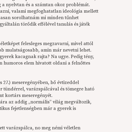
 a nyelvtan és a számtan okoz problémát.
vazni, valami megfoghatatlan ideológia mellett
szasan sorolhatnám mi minden tűnhet
gyáltalán törődik effélével tanulás és játék
életképet felesleges megzavarni, mivel attól
ebb mulatságosabb, amin már nevetni lehet.
a gyerek kacagnak rajta? Na ugye. Pedig tény,
 humoros elem hivatott oldani a felnőttes
us 27.) meseregényében, bő évtizeddel
r tündérrel, varázspálcával és tömegre ható
nt kortárs meseregényét.
sára az addig „normális” világ megváltozik,
tikus fejetlenségben már a gyerek is
jtett varázspálca, no meg némi véletlen