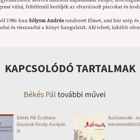
figyelmeztetés: kedves háborús hajlamaikat elfojtó, szorongá
essé válni, feltétlenül kerüljék az elvarázsolt piacokat és irod
ből 1986-ban
Sólyom András
rendezett filmet, ami bár szép és
dni és visszaadni a könyv hangulatát. Aki teheti, inkább olva
KAPCSOLÓDÓ TARTALMAK
Békés Pál
további művei
Békés Pál: Érzékeny
Autósmesék - m
útazások Közép-Európán
mesemondóktól
át