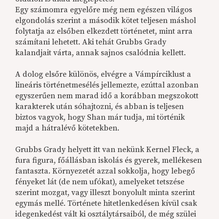
Egy számomra egyelőre még nem egészen világos
elgondolás szerint a második kötet teljesen máshol
folytatja az elsőben elkezdett történetet, mint arra
számítani lehetett. Aki tehát Grubbs Grady
kalandjait várta, annak sajnos csalódnia kellett.
A dolog elsőre különös, elvégre a Vámpírciklust a
lineáris történetmesélés jellemezte, ezúttal azonban
egyszerűen nem marad idő a korábban megszokott
karakterek után sóhajtozni, és abban is teljesen
biztos vagyok, hogy Shan már tudja, mi történik
majd a hátralévő kötetekben.
Grubbs Grady helyett itt van nekünk Kernel Fleck, a
fura figura, főállásban iskolás és gyerek, mellékesen
fantaszta. Környezetét azzal sokkolja, hogy lebegő
fényeket lát (de nem ufókat), amelyeket tetszése
szerint mozgat, vagy illeszt bonyolult minta szerint
egymás mellé. Története hitetlenkedésen kívül csak
idegenkedést vált ki osztálytársaiból, de még szülei