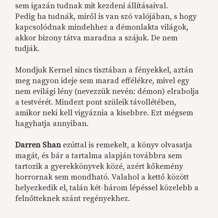
sem igazán tudnak mit kezdeni állításaival.
Pedig ha tudnák, miről is van szó valójában, s hogy
kapcsolódnak mindehhez a démonlakta világok,
akkor bizony tátva maradna a szájuk. De nem
tudják.
Mondjuk Kernel sincs tisztában a fényekkel, aztán
meg nagyon ideje sem marad effélékre, mivel egy
nem evilági lény (nevezzük nevén: démon) elrabolja
a testvérét. Mindezt pont szüleik távollétében,
amikor neki kell vigyáznia a kisebbre. Ezt mégsem
hagyhatja annyiban.
Darren Shan
ezúttal is remekelt, a könyv olvasatja
magát, és bár a tartalma alapján továbbra sem
tartozik a gyerekkönyvek közé, azért kőkemény
horrornak sem mondható. Valahol a kettő között
helyezkedik el, talán két-három lépéssel közelebb a
felnőtteknek szánt regényekhez.