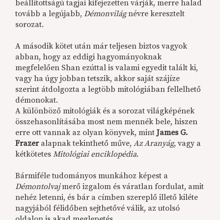
beállítottságú tagjai kifejezetten várják, merre halad
tovább a legújabb,
Démonvilág
névre keresztelt
sorozat.
A második kötet után már teljesen biztos vagyok
abban, hogy az eddigi hagyományoknak
megfelelően Shan ezúttal is valami egyedit talált ki,
vagy ha úgy jobban tetszik, akkor saját szájíze
szerint átdolgozta a legtöbb mitológiában fellelhető
démonokat.
A különböző mitológiák és a sorozat világképének
összehasonlításába most nem mennék bele, hiszen
erre ott vannak az olyan könyvek, mint
James G.
Frazer
alapnak tekinthető műve,
Az Aranyág
, vagy a
kétkötetes
Mitológiai enciklopédia
.
Bármiféle tudományos munkához képest a
Démontolvaj
merő izgalom és váratlan fordulat, amit
nehéz letenni, és bár a címben szereplő illető kiléte
nagyjából félidőben sejthetővé válik, az utolsó
oldalon is akad meglepetés.