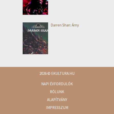
Darren Shan: Árny
2026
© EKULTURA.HU
NAPI ÉVFORDULÓK
RÓLUNK
ALAPÍTVÁNY
IMPRESSZUM