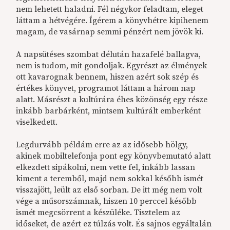
nem lehetett haladni. Fél négykor feladtam, eleget
láttam a hétvégére. Ígérem a könyvhétre kipihenem
magam, de vasárnap semmi pénzért nem jövök ki.
A napsütéses szombat délután hazafelé ballagva,
nem is tudom, mit gondoljak. Egyrészt az élmények
ott kavarognak bennem, hiszen azért sok szép és
értékes könyvet, programot láttam a három nap
alatt. Másrészt a kultúrára éhes közönség egy része
inkább barbárként, mintsem kultúrált emberként
viselkedett.
Legdurvább példám erre az az idősebb hölgy,
akinek mobiltelefonja pont egy könyvbemutató alatt
elkezdett sipákolni, nem vette fel, inkább lassan
kiment a teremből, majd nem sokkal később ismét
visszajött, leült az első sorban. De itt még nem volt
vége a műsorszámnak, hiszen 10 perccel később
ismét megcsörrent a készüléke. Tisztelem az
időseket, de azért ez túlzás volt. És sajnos egyáltalán