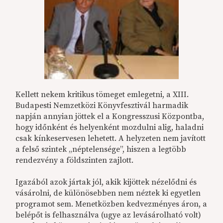
Kellett nekem kritikus tömeget emlegetni, a XIII.
Budapesti Nemzetközi Könyvfesztivál harmadik
napján annyian jöttek el a Kongresszusi Központba,
hogy időnként és helyenként mozdulni alig, haladni
csak kínkeservesen lehetett. A helyzeten nem javított
a felső szintek „néptelensége”, hiszen a legtöbb
rendezvény a földszinten zajlott.
Igazából azok jártak jól, akik kijöttek nézelődni és
vásárolni, de különösebben nem néztek ki egyetlen
programot sem. Menetközben kedvezményes áron, a
belépőt is felhasználva (ugye az levásárolható volt)