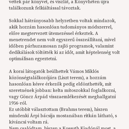
vettek pár könyvet, és viszlát, a Könyvhéten újra
találkozunk felkiáltással távoztak.
Sokkal hátrányosabb helyzetben voltak mindazok,
akik hozzám hasonlóan tudományos módszerrel,
előre megtervezett ütemezéssel érkeztek. A
menetrendet nem volt egyszerű összeállítani, mivel
időben párhuzamosan zajló programok, valamint
dedikálások töltötték ki az időt, amit képtelenség volt
optimálisan egyeztetni.
A korai látogatók beülhettek Vámos Miklós
közönségtalálkozójára (Liszt terem), a hozzám
hasonlóan késve érkezők pedig eldönthették, mit
szeretnének jobban: kelta mítoszokkal foglalkozni,
vagy Göncz Árpád visszaemlékezését meghallgatni
1956-ról.
Ez utóbbit választottam (Brahms terem), hiszen
mindenki Árpi bácsija mostanában ritkán látható, s
kíváncsi voltam rá.
Nem csalódtam, hiszen a Kossuth Kiadónál most, a