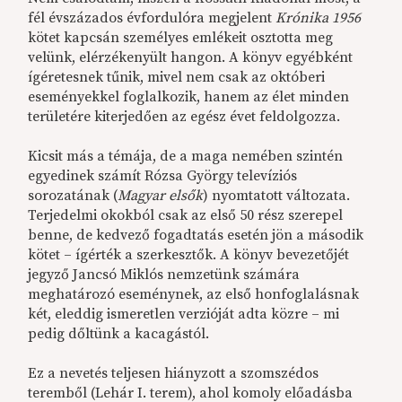
fél évszázados évfordulóra megjelent
Krónika 1956
kötet kapcsán személyes emlékeit osztotta meg
velünk, elérzékenyült hangon. A könyv egyébként
ígéretesnek tűnik, mivel nem csak az októberi
eseményekkel foglalkozik, hanem az élet minden
területére kiterjedően az egész évet feldolgozza.
Kicsit más a témája, de a maga nemében szintén
egyedinek számít Rózsa György televíziós
sorozatának (
Magyar elsők
) nyomtatott változata.
Terjedelmi okokból csak az első 50 rész szerepel
benne, de kedvező fogadtatás esetén jön a második
kötet – ígérték a szerkesztők. A könyv bevezetőjét
jegyző Jancsó Miklós nemzetünk számára
meghatározó eseménynek, az első honfoglalásnak
két, eleddig ismeretlen verzióját adta közre – mi
pedig dőltünk a kacagástól.
Ez a nevetés teljesen hiányzott a szomszédos
teremből (Lehár I. terem), ahol komoly előadásba