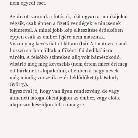
nem egyedi eset.
Aztán ott vannak a fotósok, akit ugyan a munkájukat
végzik, csak éppen a fizető vendégekre nincsenek
tekintettel. A minél jobb kép elkészítése érdekében
éppen csak az ember fejére nem másznak.
Viszonylag kevés fiatalt láttam (bár Ajtmatovra ismét
hosszú sorban álltak a főként ifjú dedikálásra
várók). A felsőbb szinteken alig volt bámészkodó,
vásárló meg még kevesebb (nem értem miért éri meg
ott bárkinek is kipakolni), ellenben a nagy nevek
még mindig vonzzák az érdeklődőket (pl. Faludy
György).
Egyszóval jó, hogy van ilyen rendezvény, de vagy
átmeneti látogatóként jöjjön az ember, vagy előtte
alaposan készüljön fel a tömegre.