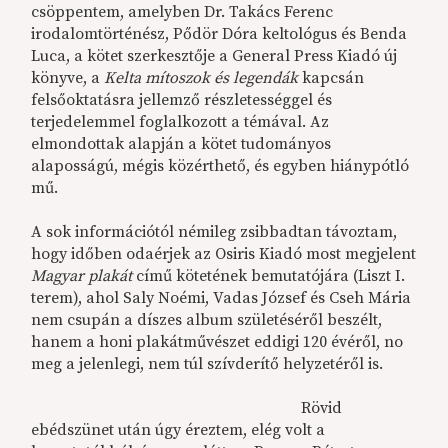
csöppentem, amelyben Dr. Takács Ferenc
irodalomtörténész, Pődör Dóra keltológus és Benda
Luca, a kötet szerkesztője a General Press Kiadó új
könyve, a
Kelta mítoszok és legendák
kapcsán
felsőoktatásra jellemző részletességgel és
terjedelemmel foglalkozott a témával. Az
elmondottak alapján a kötet tudományos
alaposságú, mégis közérthető, és egyben hiánypótló
mű.
A sok információtól némileg zsibbadtan távoztam,
hogy időben odaérjek az Osiris Kiadó most megjelent
Magyar plakát
című kötetének bemutatójára (Liszt I.
terem), ahol Saly Noémi, Vadas József és Cseh Mária
nem csupán a díszes album születéséről beszélt,
hanem a honi plakátművészet eddigi 120 évéről, no
meg a jelenlegi, nem túl szívderítő helyzetéről is.
Rövid
ebédszünet után úgy éreztem, elég volt a