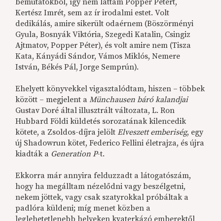
bemutatókból, így nem láttam Popper Pétert,
Kertész Imrét, sem az ír irodalmi estet. Volt
dedikálás, amire sikerült odaérnem (Böszörményi
Gyula, Bosnyák Viktória, Szegedi Katalin, Csingiz
Ajtmatov, Popper Péter), és volt amire nem (Tisza
Kata, Kányádi Sándor, Vámos Miklós, Nemere
István, Békés Pál, Jorge Semprún).
Ehelyett könyvekkel vigasztalódtam, hiszen – többek
között – megjelent a
Münchausen báró kalandjai
Gustav Doré által illusztrált változata, L. Ron
Hubbard Földi küldetés sorozatának kilencedik
kötete, a Zsoldos-díjra jelölt
Elveszett emberiség
, egy
új Shadowrun kötet, Federico Fellini életrajza, és újra
kiadták a
Generation P
-t.
Ekkorra már annyira felduzzadt a látogatószám,
hogy ha megálltam nézelődni vagy beszélgetni,
nekem jöttek, vagy csak szatyrokkal próbáltak a
padlóra küldeni; míg menet közben a
leglehetetlenebb helyeken kvaterkázó emberektől