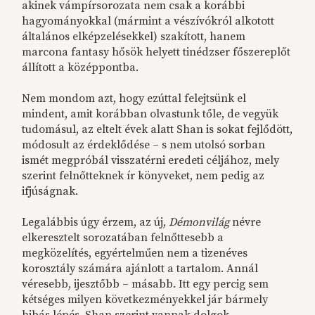
akinek vámpírsorozata nem csak a korábbi
hagyományokkal (mármint a vészívókról alkotott
általános elképzelésekkel) szakított, hanem
marcona fantasy hősök helyett tinédzser főszereplőt
állított a középpontba.
Nem mondom azt, hogy ezúttal felejtsünk el
mindent, amit korábban olvastunk tőle, de vegyük
tudomásul, az eltelt évek alatt Shan is sokat fejlődött,
módosult az érdeklődése – s nem utolsó sorban
ismét megpróbál visszatérni eredeti céljához, mely
szerint felnőtteknek ír könyveket, nem pedig az
ifjúságnak.
Legalábbis úgy érzem, az új,
Démonvilág
névre
elkeresztelt sorozatában felnőttesebb a
megközelítés, egyértelműen nem a tizenéves
korosztály számára ajánlott a tartalom. Annál
véresebb, ijesztőbb – másabb. Itt egy percig sem
kétséges milyen következményekkel jár bármely
hibás lépés, Shan szerint vannak dolgok,