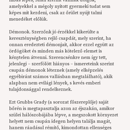
amelyekkel a mégoly nyitott gyermeki tudat sem
képes mit kezdeni, csak az őrület nyújt talmi
menedéket előlük.
Démonok. Szerzőnk jó érzékkel kikerülte a
kereszténységben rejlő csapdát, mely szerint, ha
onnan eredezteti démonjait, akkor ezzel együtt az
ördögöket és minden más kötelező elemet is
kénytelen átvenni. Szerencsénkre nem így tett,
jelenlegi – szerfölött hiányos – ismereteink szerint
csupán démonok léteznek (amely elképzelés
egyébiránt számos vallásban megtalálható), akik
alapban nem evilági lények, s kevés emberi
tulajdonsággal rendelkeznek.
Ezt Grubbs Grady (a sorozat főszereplője) saját
bőrén is megtapasztalja azon az éjszakán, amikor
szülei hálószobájába lépve, a megszokott környezet
helyett nem csupán idegen helyen találja magát,
hanem ráadásul rémítő, kimondottan ellenséges