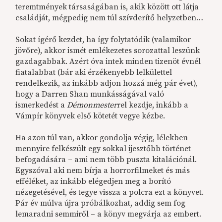
teremtmények társaságában is, akik között ott látja
családját, mégpedig nem túl szívderítő helyzetben…
Sokat ígérő kezdet, ha így folytatódik (valamikor
jövőre), akkor ismét emlékezetes sorozattal leszünk
gazdagabbak. Azért óva intek minden tizenöt évnél
fiatalabbat (bár aki érzékenyebb lelkülettel
rendelkezik, az inkább adjon hozzá még pár évet),
hogy a Darren Shan munkásságával való
ismerkedést a
Démonmester
rel kezdje, inkább a
Vámpír könyvek első kötetét vegye kézbe.
Ha azon túl van, akkor gondolja végig, lélekben
mennyire felkészült egy sokkal ijesztőbb történet
befogadására – ami nem több puszta kitalációnál.
Egyszóval aki nem bírja a horrorfilmeket és más
efféléket, az inkább elégedjen meg a borító
nézegetésével, és tegye vissza a polcra ezt a könyvet.
Pár év múlva újra próbálkozhat, addig sem fog
lemaradni semmiről – a könyv megvárja az embert.