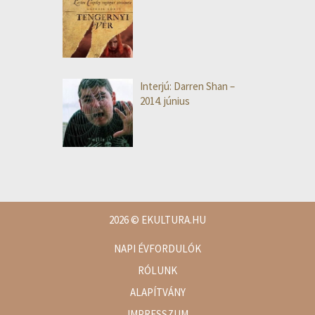
Interjú: Darren Shan –
2014. június
2026
© EKULTURA.HU
NAPI ÉVFORDULÓK
RÓLUNK
ALAPÍTVÁNY
IMPRESSZUM