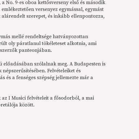
a No. 9-es oboa kettősverseny első és második
ra emlékeztetően versenyez egymással, egymást
 alárendelt szerepet, és inkább ellenpontozza,
ymás mellé rendeltsége hatványozottan
ült oly páratlanul tökéleteset alkotnia, ami
eszerzők panteonjában.
lú előadásában szólalnak meg. A Budapesten is
k népszerűsítésében. Felvételeiket és
gzás és a fenséges szépség jellemezte már a
z I Musici felvételeit a fősodorból, a mai
retálója között.