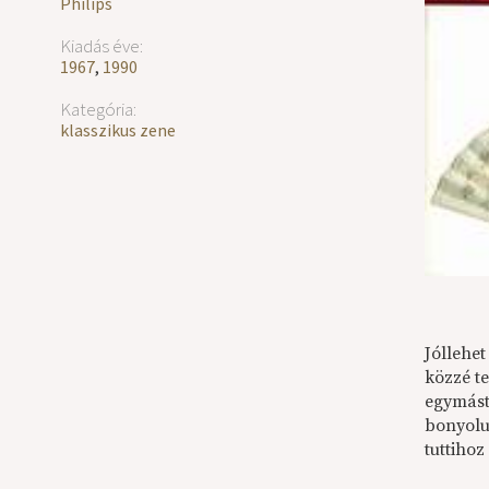
Philips
Kiadás éve:
1967
,
1990
Kategória:
klasszikus zene
Jóllehe
közzé te
egymást
bonyolu
tuttihoz