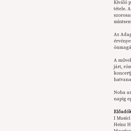
Kiváló 
tétele.
szorosa
mintsem
Az Adag
érvényes
önmagáb
A művek
járt, ró
koncertj
hatvana
Noha azó
napig eg
Előadók
I Musici
Heinz H