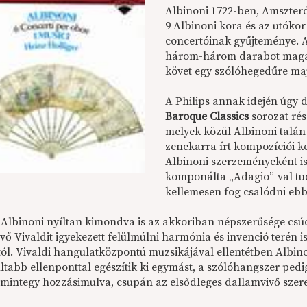
Albinoni 1722-ben, Amszte
9 Albinoni kora és az utókor
concertóinak gyűjteménye. A
három-három darabot magáb
követ egy szólóhegedűre maj
A Philips annak idején úgy d
Baroque Classics
sorozat rés
melyek közül Albinoni talá
zenekarra írt kompozíciói ke
Albinoni szerzeményeként is
komponálta „Adagio”-val tud
kellemesen fog csalódni ebb
t Albinoni nyíltan kimondva is az akkoriban népszerűsége csú
vő Vivaldit igyekezett felülmúlni harmónia és invenció terén i
ól. Vivaldi hangulatközpontú muzsikájával ellentétben Albin
ltabb ellenponttal egészítik ki egymást, a szólóhangszer pe
 mintegy hozzásimulva, csupán az elsődleges dallamvivő szerep