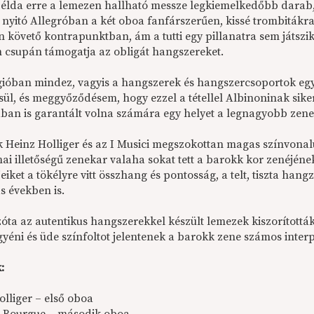
példa erre a lemezen hallható messze legkiemelkedőbb darab, 
 A nyitó Allegróban a két oboa fanfárszerűen, kissé trombiták
n követő kontrapunktban, ám a tutti egy pillanatra sem játszik
 csupán támogatja az obligát hangszereket.
ióban mindez, vagyis a hangszerek és hangszercsoportok eg
ül, és meggyőződésem, hogy ezzel a tétellel Albinoninak siker
an is garantált volna számára egy helyet a legnagyobb zen
 Heinz Holliger és az I Musici megszokottan magas színvona
mai illetőségű zenekar valaha sokat tett a barokk kor zenéjéne
eiket a tökélyre vitt összhang és pontosság, a telt, tiszta han
s években is.
ta az autentikus hangszerekkel készült lemezek kiszorították a
yéni és üde színfoltot jelentenek a barokk zene számos interp
:
olliger – első oboa