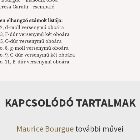
 Bourgue – második oboa
eresa Garatti - csembaló
en elhangzó számok listája:
. 2, d-moll versenymű oboára
. 3, F-dúr versenymű két oboára
. 5, C-dúr versenymű oboára
No. 8, g-moll versenymű oboára
No. 9, C-dúr versenymű két oboára
No. 11, B-dúr versenymű oboára
KAPCSOLÓDÓ TARTALMAK
Maurice Bourgue
további művei