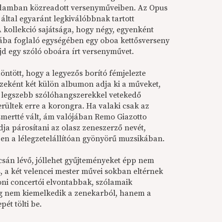
rdamban közreadott versenyműveiben. Az Opus
 által egyaránt legkiválóbbnak tartott
 kollekció sajátsága, hogy négy, egyenként
a foglaló egységében egy oboa kettősverseny
d egy szóló oboára írt versenyművet.
öntött, hogy a legyezős borító fémjelezte
zeként két külön albumon adja ki a műveket,
n legszebb szólóhangszerekkel vetekedő
rültek erre a korongra. Ha valaki csak az
mertté vált, ám valójában Remo Giazotto
ja párosítani az olasz zeneszerző nevét,
en a lélegzetelállítóan gyönyörű muzsikában.
csán lévő, jóllehet gyűjteményeket épp nem
s, a két velencei mester művei sokban eltérnek
oni concertói elvontabbak, szólamaik
dig nem kiemelkedik a zenekarból, hanem a
ét tölti be.