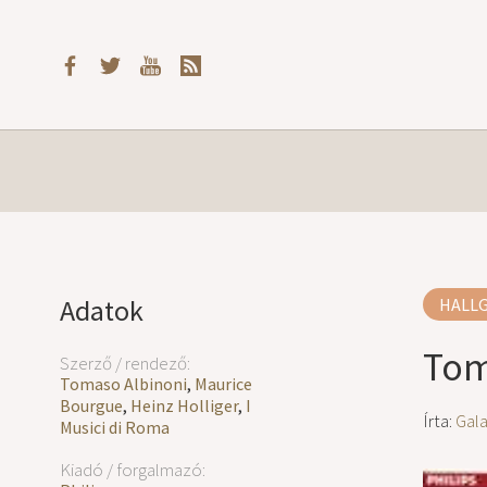
Adatok
HALL
Tom
Szerző / rendező:
Tomaso Albinoni
,
Maurice
Bourgue
,
Heinz Holliger
,
I
Írta:
Gal
Musici di Roma
Kiadó / forgalmazó: