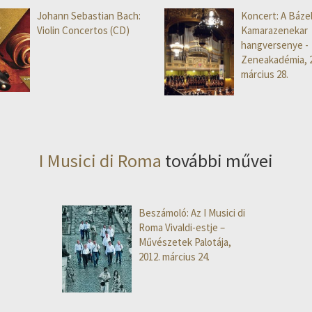
Johann Sebastian Bach:
Koncert: A Bázel
Violin Concertos (CD)
Kamarazenekar
hangversenye -
Zeneakadémia, 2
március 28.
I Musici di Roma
további művei
Beszámoló: Az I Musici di
Roma Vivaldi-estje –
Művészetek Palotája,
2012. március 24.