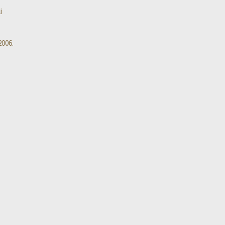
i
006.