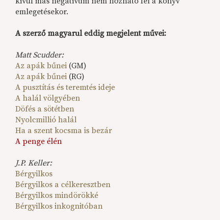
kívül más negatívum nem hozható fel a könyv
emlegetésekor.
A szerző magyarul eddig megjelent művei:
Matt Scudder:
Az apák bűnei
(GM)
Az apák bűnei
(RG)
A pusztítás és teremtés ideje
A halál völgyében
Döfés a sötétben
Nyolcmillió halál
Ha a szent kocsma is bezár
A penge élén
J.P. Keller:
Bérgyilkos
Bérgyilkos a célkeresztben
Bérgyilkos mindörökké
Bérgyilkos inkognitóban