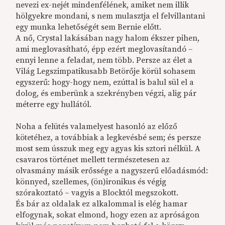
nevezi ex-nejét mindenfélének, amiket nem illik
hölgyekre mondani, s nem mulasztja el felvillantani
egy munka lehetőségét sem Bernie előtt.
A nő, Crystal lakásában nagy halom ékszer pihen,
ami meglovasítható, épp ezért meglovasítandó –
ennyi lenne a feladat, nem több. Persze az élet a
Világ Legszimpatikusabb Betörője körül sohasem
egyszerű: hogy-hogy nem, ezúttal is balul sül el a
dolog, és emberünk a szekrényben végzi, alig pár
méterre egy hullától.
Noha a felütés valamelyest hasonló az előző
kötetéhez, a továbbiak a legkevésbé sem; és persze
most sem ússzuk meg egy agyas kis sztori nélkül. A
csavaros történet mellett természetesen az
olvasmány másik erőssége a nagyszerű előadásmód:
könnyed, szellemes, (ön)ironikus és végig
szórakoztató – vagyis a Blocktól megszokott.
És bár az oldalak ez alkalommal is elég hamar
elfogynak, sokat elmond, hogy ezen az apróságon