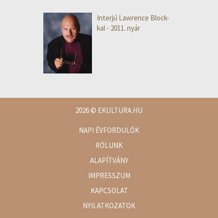
Interjú Lawrence Block-
kal - 2011. nyár
2026
© EKULTURA.HU
NAPI ÉVFORDULÓK
RÓLUNK
ALAPÍTVÁNY
IMPRESSZUM
KAPCSOLAT
NYILATKOZATOK