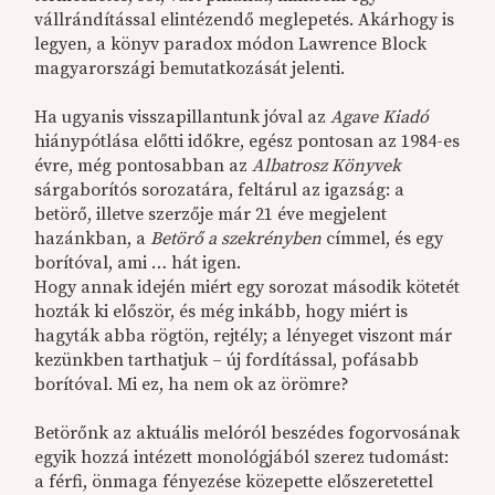
vállrándítással elintézendő meglepetés. Akárhogy is
legyen, a könyv paradox módon Lawrence Block
magyarországi bemutatkozását jelenti.
Ha ugyanis visszapillantunk jóval az
Agave Kiadó
hiánypótlása előtti időkre, egész pontosan az 1984-es
évre, még pontosabban az
Albatrosz Könyvek
sárgaborítós sorozatára, feltárul az igazság: a
betörő, illetve szerzője már 21 éve megjelent
hazánkban, a
Betörő a szekrényben
címmel, és egy
borítóval, ami … hát igen.
Hogy annak idején miért egy sorozat második kötetét
hozták ki először, és még inkább, hogy miért is
hagyták abba rögtön, rejtély; a lényeget viszont már
kezünkben tarthatjuk – új fordítással, pofásabb
borítóval. Mi ez, ha nem ok az örömre?
Betörőnk az aktuális melóról beszédes fogorvosának
egyik hozzá intézett monológjából szerez tudomást:
a férfi, önmaga fényezése közepette előszeretettel