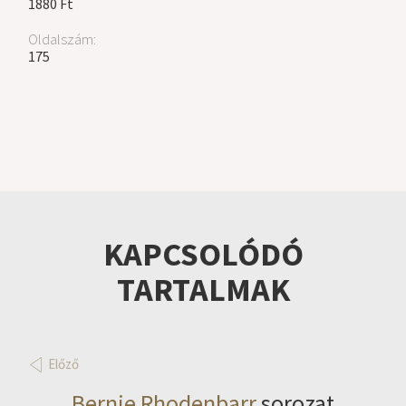
1880 Ft
Oldalszám:
175
KAPCSOLÓDÓ
TARTALMAK
Előző
Bernie Rhodenbarr
sorozat