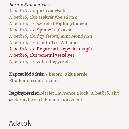
Bernie Rhodenbarr:
A betörő, aki parókát viselt
A betörő, akit szekrénybe zártak
A betörő, aki szeretett Kiplinget idézni
A betörő, aki Spinozát olvasott
A betörő, aki úgy festett, mint Mondrian
A betörő, aki eladta Ted Williamst
A betörő, aki Bogartnak képzelte magát
A betörő, akit temetni veszélyes
A betörő, aki zabot hegyezett
Kapcsolódó írás:
A betörő, akit Bernie
Rhodenbarrnak hívnak
Regényrészlet:
Részlet Lawrence Block: A betörő, akit
szekrénybe zártak című könyvéből
Adatok