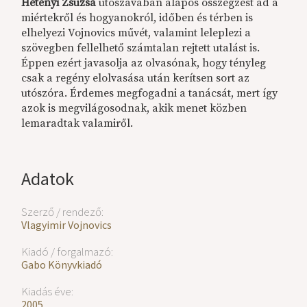
Hetényi Zsuzsa
utószavában alapos összegzést ad a
miértekről és hogyanokról, időben és térben is
elhelyezi Vojnovics művét, valamint leleplezi a
szövegben fellelhető számtalan rejtett utalást is.
Éppen ezért javasolja az olvasónak, hogy tényleg
csak a regény elolvasása után kerítsen sort az
utószóra. Érdemes megfogadni a tanácsát, mert így
azok is megvilágosodnak, akik menet közben
lemaradtak valamiről.
Adatok
Szerző / rendező:
Vlagyimir Vojnovics
Kiadó / forgalmazó:
Gabo Könyvkiadó
Kiadás éve:
2005