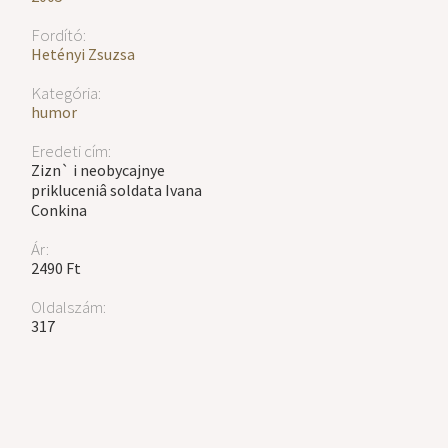
Fordító:
Hetényi Zsuzsa
Kategória:
humor
Eredeti cím:
Zizn` i neobycajnye
prikluceniâ soldata Ivana
Conkina
Ár:
2490 Ft
Oldalszám:
317