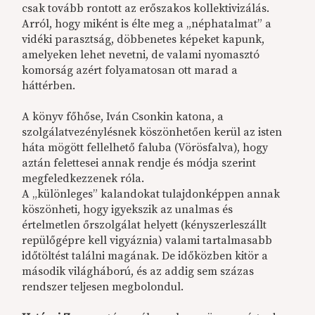
csak tovább rontott az erőszakos kollektivizálás.
Arról, hogy miként is élte meg a „néphatalmat” a
vidéki parasztság, döbbenetes képeket kapunk,
amelyeken lehet nevetni, de valami nyomasztó
komorság azért folyamatosan ott marad a
háttérben.
A könyv főhőse, Iván Csonkin katona, a
szolgálatvezénylésnek köszönhetően kerül az isten
háta mögött fellelhető faluba (Vörösfalva), hogy
aztán felettesei annak rendje és módja szerint
megfeledkezzenek róla.
A „különleges” kalandokat tulajdonképpen annak
köszönheti, hogy igyekszik az unalmas és
értelmetlen őrszolgálat helyett (kényszerleszállt
repülőgépre kell vigyáznia) valami tartalmasabb
időtöltést találni magának. De időközben kitör a
második világháború, és az addig sem százas
rendszer teljesen megbolondul.