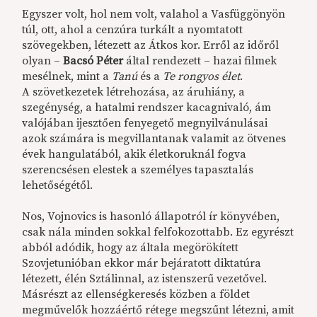
Egyszer volt, hol nem volt, valahol a Vasfüggönyön
túl, ott, ahol a cenzúra turkált a nyomtatott
szövegekben, létezett az Átkos kor. Erről az időről
olyan –
Bacsó Péter
által rendezett – hazai filmek
mesélnek, mint a
Tanú
és a
Te rongyos élet
.
A szövetkezetek létrehozása, az áruhiány, a
szegénység, a hatalmi rendszer kacagnivaló, ám
valójában ijesztően fenyegető megnyilvánulásai
azok számára is megvillantanak valamit az ötvenes
évek hangulatából, akik életkoruknál fogva
szerencsésen elestek a személyes tapasztalás
lehetőségétől.
Nos, Vojnovics is hasonló állapotról ír könyvében,
csak nála minden sokkal felfokozottabb. Ez egyrészt
abból adódik, hogy az általa megörökített
Szovjetunióban ekkor már bejáratott diktatúra
létezett, élén Sztálinnal, az istenszerű vezetővel.
Másrészt az ellenségkeresés közben a földet
megművelők hozzáértő rétege megszűnt létezni, amit