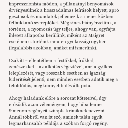
impresszionista módon, a pillanatnyi benyomások
érvényesülnek a hosszadalmas leírások helyett, apró
gesztusok és mondatok jellemezik a menet közben
felbukkanó szereplőket. Még sincs hiányérzetünk, a
történet, a nyomozás úgy teljes, ahogy van, egyfajta
ihletett állapotba kerülünk, miként az Maigret
esetében is történik minden gyilkossági ügyben
(legalábbis azokban, amiket mi ismerünk).
Csak itt – ellentétben a festőkkel, írókkal,
zenészekkel – az alkotás végeztével, ami a gyilkos
leleplezését, vagy rosszabb esetben az igazság
kiderítését jelenti, nem minden esetben adatik meg a
feloldódás, megkönnyebbülés állapota.
Ahogy haladunk előre a sorozat köteteivel, úgy
erősödik azon véleményem, hogy hiba lenne
Simenon regényeit szimpla krimiknek nevezni.
Annál többről van itt szó, aminek talán egyik
legmarkánsabb példája a szóban forgó regény.