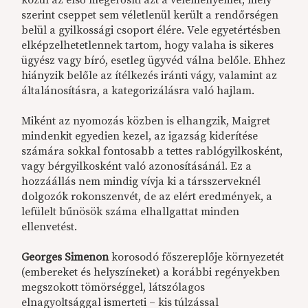
szerint cseppet sem véletlenül került a rendőrségen
belül a gyilkossági csoport élére. Vele egyetértésben
elképzelhetetlennek tartom, hogy valaha is sikeres
ügyész vagy bíró, esetleg ügyvéd válna belőle. Ehhez
hiányzik belőle az ítélkezés iránti vágy, valamint az
általánosításra, a kategorizálásra való hajlam.
Miként az nyomozás közben is elhangzik, Maigret
mindenkit egyedien kezel, az igazság kiderítése
számára sokkal fontosabb a tettes rablógyilkosként,
vagy bérgyilkosként való azonosításánál. Ez a
hozzáállás nem mindig vívja ki a társszerveknél
dolgozók rokonszenvét, de az elért eredmények, a
lefülelt bűnösök száma elhallgattat minden
ellenvetést.
Georges Simenon
korosodó főszereplője környezetét
(embereket és helyszíneket) a korábbi regényekben
megszokott tömörséggel, látszólagos
elnagyoltsággal ismerteti – kis túlzással