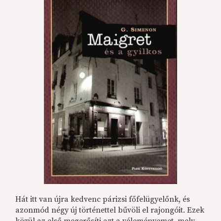
Hát itt van újra kedvenc párizsi főfelügyelőnk, és
azonmód négy új történettel bűvöli el rajongóit. Ezek
közül az első megerősíti azt a véleményemet, mely