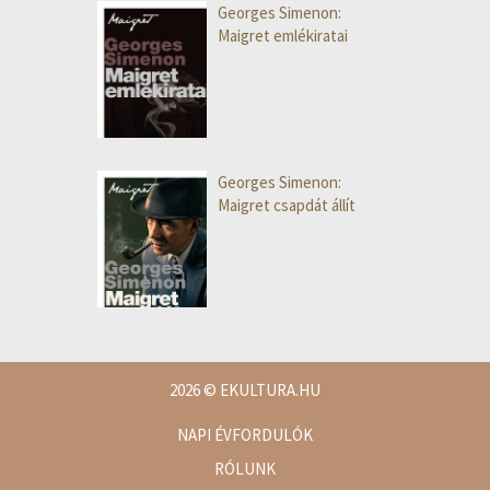
Georges Simenon:
Maigret emlékiratai
Georges Simenon:
Maigret csapdát állít
2026
© EKULTURA.HU
NAPI ÉVFORDULÓK
RÓLUNK