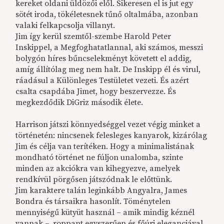
kereket oldani üldözői elől. Sikeresen el is jut egy
sötét iroda, tökéletesnek tűnő oltalmába, azonban
valaki felkapcsolja villanyt.
Jim így kerül szemtől-szembe Harold Peter
Inskippel, a Megfoghatatlannal, aki számos, messzi
bolygón híres bűncselekményt követett el addig,
amíg állítólag meg nem halt. De Inskipp él és virul,
ráadásul a Különleges Testületet vezeti. És azért
csalta csapdába Jimet, hogy beszervezze. És
megkezdődik DiGriz második élete.
Harrison játszi könnyedséggel vezet végig minket a
történetén: nincsenek felesleges kanyarok, kizárólag
Jim és célja van terítéken. Hogy a minimalistának
mondható történet ne fúljon unalomba, szinte
minden az akciókra van kihegyezve, amelyek
rendkívül pörgősen játszódnak le előttünk.
Jim karaktere talán leginkább Angyalra, James
Bondra és társaikra hasonlít. Töménytelen
mennyiségű kütyüt használ – amik mindig kéznél
vannak –, roppant egyszerűen és főúri eleganciával