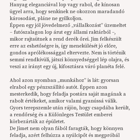
Hanyag eleganciával lop vagy rabol, de kínosan
ügyel arra, hogy senkinek ne okozzon maradandó
károsodást, pláne ne gyilkoljon.
Éppen egy jól jövedelmező „vállalkozást” üzemeltet
– futószalagon lop árut egy állami raktárból –,
mikor rajtaütnek a rend derék őrei. Jim felkészült
erre az eshetőségre is, így menekülését jó előre,
gondos aprólékossággal eltervezte. Nem is történik
semmi rendkívüli, játszi könnyedséggel lép olajra, és
veszi az irányt egy új, kifosztásra váró planéta felé.
Ahol azon nyomban „munkához” is lát: gyorsan
elrabol egy pénzszállító autót. Éppen azon
mesterkedik, hogy feladja postára saját magának a
rabolt értékeket, amikor valami gyanússá válik.
Gyors terepszemle után rájön, hogy csapdába került,
a rendőrség és a Különleges Testület emberei
körbezárták az épületet.
De Jimet nem olyan fából faragták, hogy könnyen
feladja, azért felhúzza a nyúlcipőt és megpróbál