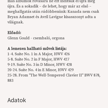
más albumok rovására ne ezt indítsuk el újra meg
újra. És a sokadik – de lehet, hogy már az első –
meghallgatás után rádöbbenünk: Kanada nem csak
Bryan Adamset és Avril Lavigne kisasszonyt adta a
világnak.
Előadó:
Glenn Gould - csembaló, orgona
A lemezen hallható művek listája
:
1-4. Suite No. 1 in A Major, HWV 426
5-8. Suite No. 2 in F Major, HWV 427
9-19. Suite No. 3 in D Minor, HWV 428
20-24. Suite No. 4 in E Minor, HWV 429
25-28. From "The Well-Tempered Clavier II" BWV 878,
883
Adatok