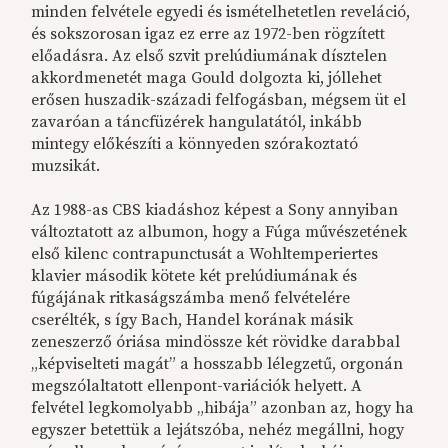
minden felvétele egyedi és ismételhetetlen reveláció,
és sokszorosan igaz ez erre az 1972-ben rögzített
előadásra. Az első szvit prelúdiumának dísztelen
akkordmenetét maga Gould dolgozta ki, jóllehet
erősen huszadik-századi felfogásban, mégsem üt el
zavaróan a táncfüzérek hangulatától, inkább
mintegy előkészíti a könnyeden szórakoztató
muzsikát.
Az 1988-as CBS kiadáshoz képest a Sony annyiban
változtatott az albumon, hogy a Fúga művészetének
első kilenc contrapunctusát a Wohltemperiertes
klavier második kötete két prelúdiumának és
fúgájának ritkaságszámba menő felvételére
cserélték, s így Bach, Handel korának másik
zeneszerző óriása mindössze két rövidke darabbal
„képviselteti magát” a hosszabb lélegzetű, orgonán
megszólaltatott ellenpont-variációk helyett. A
felvétel legkomolyabb „hibája” azonban az, hogy ha
egyszer betettük a lejátszóba, nehéz megállni, hogy