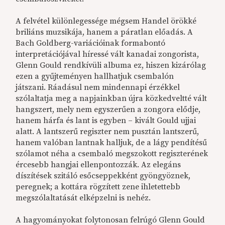
A felvétel különlegessége mégsem Handel örökké
briliáns muzsikája, hanem a páratlan előadás. A
Bach Goldberg-variációinak formabontó
interpretációjával híressé vált kanadai zongorista,
Glenn Gould rendkívüli albuma ez, hiszen kizárólag
ezen a gyűjteményen hallhatjuk csembalón
játszani. Ráadásul nem mindennapi érzékkel
szólaltatja meg a napjainkban újra közkedveltté vált
hangszert, mely nem egyszerűen a zongora elődje,
hanem hárfa és lant is egyben – kivált Gould ujjai
alatt. A lantszerű regiszter nem pusztán lantszerű,
hanem valóban lantnak halljuk, de a lágy pendítésű
szólamot néha a csembaló megszokott regiszterének
ércesebb hangjai ellenpontozzák. Az elegáns
díszítések szitáló esőcseppekként gyöngyöznek,
peregnek; a kottára rögzített zene ihletettebb
megszólaltatását elképzelni is nehéz.
A hagyományokat folytonosan felrúgó Glenn Gould