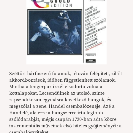
Széttört hárfaszerű futamok, tétován felépített, zilált
akkordbontások, időben függetlenített szólamok.
Mintha a tengerparti szél elsodorta volna a
kottalapokat. Lecsendülnek az utolsó, szinte
rapszodikusan egymásra következő hangok, és
megszólal a zene. Handel csembalózenéje. Azé a
Handelé, aki erre a hangszerre írta legtöbb
szólódarabját, mégis csupán 1720-ban adta közre
instrumentális műveinek első hiteles gyűjteményét: a
csembalószviteket.