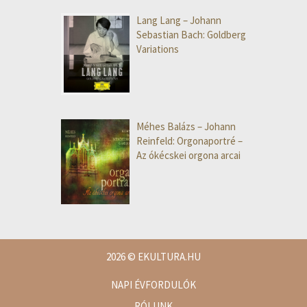
Lang Lang – Johann
Sebastian Bach: Goldberg
Variations
Méhes Balázs – Johann
Reinfeld: Orgonaportré –
Az ókécskei orgona arcai
2026
© EKULTURA.HU
NAPI ÉVFORDULÓK
RÓLUNK