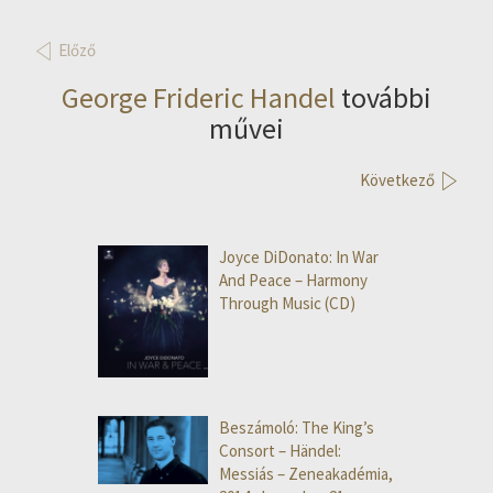
Előző
George Frideric Handel
további
művei
Következő
Joyce DiDonato: In War
And Peace – Harmony
Through Music (CD)
Beszámoló: The King’s
Consort – Händel:
Messiás – Zeneakadémia,