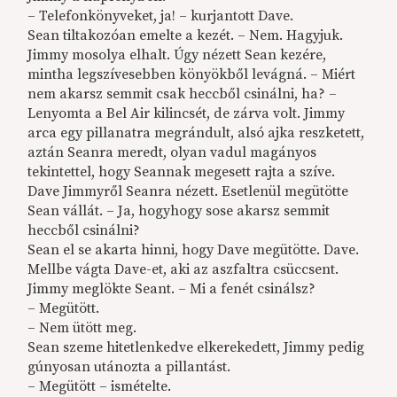
– Telefonkönyveket, ja! – kurjantott Dave.
Sean tiltakozóan emelte a kezét. – Nem. Hagyjuk.
Jimmy mosolya elhalt. Úgy nézett Sean kezére,
mintha legszívesebben könyökből levágná. – Miért
nem akarsz semmit csak heccből csinálni, ha? –
Lenyomta a Bel Air kilincsét, de zárva volt. Jimmy
arca egy pillanatra megrándult, alsó ajka reszketett,
aztán Seanra meredt, olyan vadul magányos
tekintettel, hogy Seannak megesett rajta a szíve.
Dave Jimmyről Seanra nézett. Esetlenül megütötte
Sean vállát. – Ja, hogyhogy sose akarsz semmit
heccből csinálni?
Sean el se akarta hinni, hogy Dave megütötte. Dave.
Mellbe vágta Dave-et, aki az aszfaltra csüccsent.
Jimmy meglökte Seant. – Mi a fenét csinálsz?
– Megütött.
– Nem ütött meg.
Sean szeme hitetlenkedve elkerekedett, Jimmy pedig
gúnyosan utánozta a pillantást.
– Megütött – ismételte.