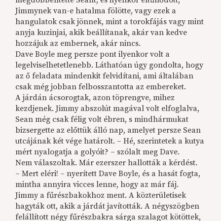
Jimmynek van-e hatalma fölötte, vagy ezek a
hangulatok csak jönnek, mint a torokfájás vagy mint
anyja kuzinjai, akik beállítanak, akár van kedve
hozzájuk az embernek, akár nincs.
Dave Boyle meg persze pont ilyenkor volt a
legelviselhetetlenebb. Láthatóan úgy gondolta, hogy
az ő feladata mindenkit felvidítani, ami általában
csak még jobban felbosszantotta az embereket.
A járdán ácsorogtak, azon töprengve, mihez
kezdjenek. Jimmy abszolút magával volt elfoglalva,
Sean még csak félig volt ébren, s mindhármukat
bizsergette az előttük álló nap, amelyet persze Sean
utcájának két vége határolt. – Hé, szerintetek a kutya
mért nyalogatja a golyóit? – szólalt meg Dave.
Nem válaszoltak. Már ezerszer hallották a kérdést.
– Mert eléri! – nyerített Dave Boyle, és a hasát fogta,
mintha annyira vicces lenne, hogy az már fáj.
Jimmy a fűrészbakokhoz ment. A közterületisek
hagyták ott, akik a járdát javították. A négyszögben
felállított négy fűrészbakra sárga szalagot kötöttek,