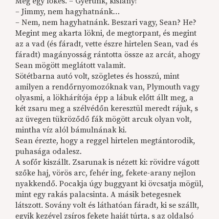
Még egy lökés. – Gyerünk, kislány!
– Jimmy, nem hagyhatnánk…
– Nem, nem hagyhatnánk. Beszari vagy, Sean? He?
Megint meg akarta lökni, de megtorpant, és megint
az a vad (és fáradt, vette észre hirtelen Sean, vad és
fáradt) magányosság rántotta össze az arcát, ahogy
Sean mögött meglátott valamit.
Sötétbarna autó volt, szögletes és hosszú, mint
amilyen a rendőrnyomozóknak van, Plymouth vagy
olyasmi, a lökhárítója épp a lábuk előtt állt meg, a
két zsaru meg a szélvédőn keresztül meredt rájuk, s
az üvegen tükröződő fák mögött arcuk olyan volt,
mintha víz alól bámulnának ki.
Sean érezte, hogy a reggel hirtelen megtántorodik,
puhasága odalesz.
A sofőr kiszállt. Zsarunak is nézett ki: rövidre vágott
szőke haj, vörös arc, fehér ing, fekete-arany nejlon
nyakkendő. Pocakja úgy buggyant ki övcsatja mögül,
mint egy rakás palacsinta. A másik betegesnek
látszott. Sovány volt és láthatóan fáradt, ki se szállt,
egyik kezével zsíros fekete haját túrta, s az oldalsó