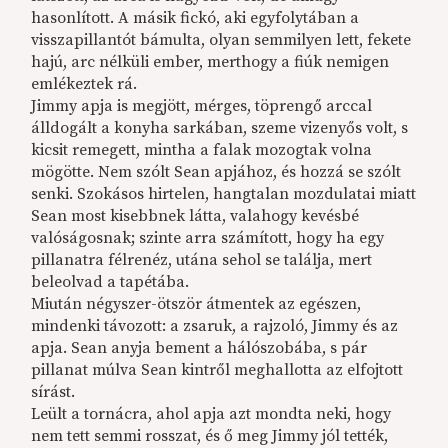
hasonlított. A másik fickó, aki egyfolytában a
visszapillantót bámulta, olyan semmilyen lett, fekete
hajú, arc nélküli ember, merthogy a fiúk nemigen
emlékeztek rá.
Jimmy apja is megjött, mérges, töprengő arccal
álldogált a konyha sarkában, szeme vizenyős volt, s
kicsit remegett, mintha a falak mozogtak volna
mögötte. Nem szólt Sean apjához, és hozzá se szólt
senki. Szokásos hirtelen, hangtalan mozdulatai miatt
Sean most kisebbnek látta, valahogy kevésbé
valóságosnak; szinte arra számított, hogy ha egy
pillanatra félrenéz, utána sehol se találja, mert
beleolvad a tapétába.
Miután négyszer-ötször átmentek az egészen,
mindenki távozott: a zsaruk, a rajzoló, Jimmy és az
apja. Sean anyja bement a hálószobába, s pár
pillanat múlva Sean kintről meghallotta az elfojtott
sírást.
Leült a tornácra, ahol apja azt mondta neki, hogy
nem tett semmi rosszat, és ő meg Jimmy jól tették,