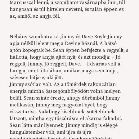
Marcusszal lenni, a szombatot vasárnapba inni, túl
hangosan és túl hirtelen nevetni, és talán éppen ez
az, amitől az anyja fél.
Néhány szombatra rá Jimmy és Dave Boyle Jimmy
apja nélkül jelent meg a Devine háznál. A hátsó
ajtón kopogtak be. Sean éppen befejezte a reggelit, s
hallotta, hogy anyja ajtót nyit, és azt mondja: – Jó
reggelt, Jimmy. Jó reggelt, Dave. – Udvarias volt a
hangja, mint általában, amikor maga sem tudja,
szívesen látja-e, aki jött.
Jimmy szótlan volt. Az a tömérdek rakoncátlan
energia mintha összegömbölyödött volna mélyen
belül. Sean szinte érezte, ahogy dörömböl Jimmy
mellkasán, Jimmy meg nagyokat nyel, hogy
visszatartsa. Valahogy kisebbnek, sötétebbnek
látszott, mintha egy tűszúrásra el akarna fakadni.
Sean látta már ilyennek. Jimmy mindig is eléggé
hangulatember volt, ami újra és újra
megdöbbentette Seant, és ilyenkor eltűnődött,