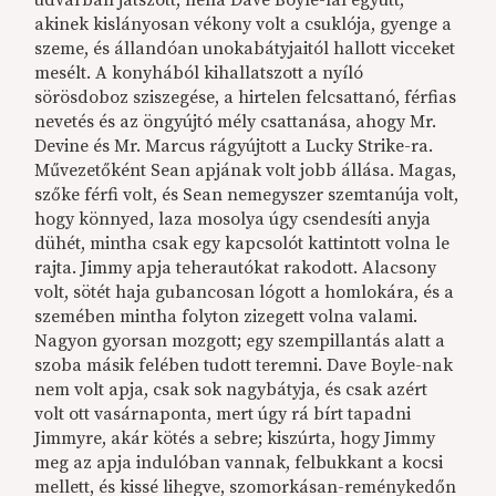
akinek kislányosan vékony volt a csuklója, gyenge a
szeme, és állandóan unokabátyjaitól hallott vicceket
mesélt. A konyhából kihallatszott a nyíló
sörösdoboz sziszegése, a hirtelen felcsattanó, férfias
nevetés és az öngyújtó mély csattanása, ahogy Mr.
Devine és Mr. Marcus rágyújtott a Lucky Strike-ra.
Művezetőként Sean apjának volt jobb állása. Magas,
szőke férfi volt, és Sean nemegyszer szemtanúja volt,
hogy könnyed, laza mosolya úgy csendesíti anyja
dühét, mintha csak egy kapcsolót kattintott volna le
rajta. Jimmy apja teherautókat rakodott. Alacsony
volt, sötét haja gubancosan lógott a homlokára, és a
szemében mintha folyton zizegett volna valami.
Nagyon gyorsan mozgott; egy szempillantás alatt a
szoba másik felében tudott teremni. Dave Boyle-nak
nem volt apja, csak sok nagybátyja, és csak azért
volt ott vasárnaponta, mert úgy rá bírt tapadni
Jimmyre, akár kötés a sebre; kiszúrta, hogy Jimmy
meg az apja indulóban vannak, felbukkant a kocsi
mellett, és kissé lihegve, szomorkásan-reménykedőn