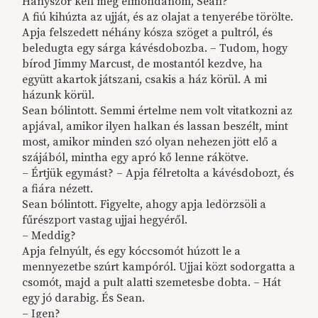
Hányszor kell még elmondanom, Sean?
A fiú kihúzta az ujját, és az olajat a tenyerébe törölte.
Apja felszedett néhány kósza szöget a pultról, és
beledugta egy sárga kávésdobozba. – Tudom, hogy
bírod Jimmy Marcust, de mostantól kezdve, ha
együtt akartok játszani, csakis a ház körül. A mi
házunk körül.
Sean bólintott. Semmi értelme nem volt vitatkozni az
apjával, amikor ilyen halkan és lassan beszélt, mint
most, amikor minden szó olyan nehezen jött elő a
szájából, mintha egy apró kő lenne rákötve.
– Értjük egymást? – Apja félretolta a kávésdobozt, és
a fiára nézett.
Sean bólintott. Figyelte, ahogy apja ledörzsöli a
fűrészport vastag ujjai hegyéről.
– Meddig?
Apja felnyúlt, és egy kóccsomót húzott le a
mennyezetbe szúrt kampóról. Ujjai közt sodorgatta a
csomót, majd a pult alatti szemetesbe dobta. – Hát
egy jó darabig. És Sean.
– Igen?