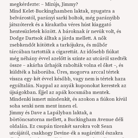
megkérdezte: – Mizújs, Jimmy?
Mind Kelet-Buckinghamben laktak, nyugatra a
belvárostól, parányi sarki boltok, még parányibb
játszóterek és a kirakatba véres húst kiaggató
hentesüzletek között. A bároknak ír nevük volt, és
Dodge Dartsok álltak a járda mellett. A nők
zsebkendőt kötöttek a tarkójukra, és műbőr
tárcában tartották a cigarettát. Az idősebb fiúkat
még néhány évvel azelőtt is szinte az utcáról szedték
össze – akárha űrhajók rabolták volna el őket –, és
küldték a háborúba. Üres, mogorva arccal tértek
vissza egy-két évvel később, vagy nem is tértek haza
egyáltalán. Nappal az anyák kuponokat kerestek az
újságokban. Éjjel az apák kocsmába mentek.
Mindenki ismert mindenkit, és azokon a fiúkon kívül
soha senki nem ment innen el.
Jimmy és Dave a Lapályban laktak, a
börtöncsatorna mellett, a Buckingham Avenue déli
oldalán. Ez csupán tizenkét sarokra volt Sean
utcájától, csakhogy Devine-ék a sugárúttól északra