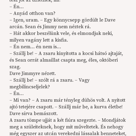
– Én…
– Anyád otthon van?
– Igen, uram. – Egy könnycsepp gördült le Dave
arcán. Sean és Jimmy nem néztek rá.
– Hát akkor beszélünk vele, és elmondjuk neki,
milyen vagány lett a kisfia.
– Én nem… én nem is…
– Szállj be! – A zsaru kinyitotta a kocsi hátsó ajtaját,
és Sean orrát almaillat csapta meg, éles, októberi
szag.
Dave Jimmyre nézett.
– Szállj be! – szólt rá a zsaru. – Vagy
megbilincseljelek?
– Én…
– Mi van? – A zsaru már tényleg dühös volt. A nyitott
ajtó tetejére csapott. – Szállj már be, a kurva életbe!
Dave sírva bemászott.
A zsaru tömpe ujját a két fiúra szegezte. – Mondjátok
meg a szüleiteknek, hogy mit műveltetek. És nehogy
még egyszer az utcán verekedni lássalak benneteket,