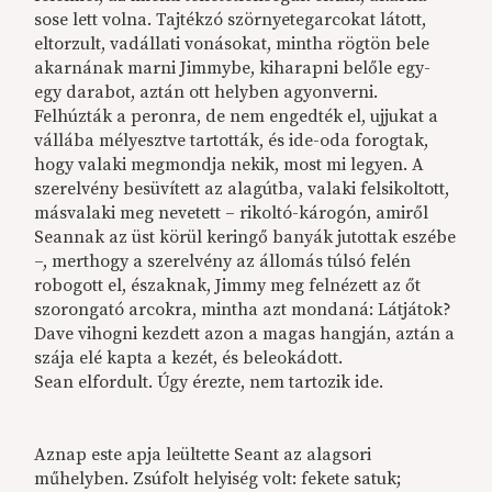
sose lett volna. Tajtékzó szörnyetegarcokat látott,
eltorzult, vadállati vonásokat, mintha rögtön bele
akarnának marni Jimmybe, kiharapni belőle egy-
egy darabot, aztán ott helyben agyonverni.
Felhúzták a peronra, de nem engedték el, ujjukat a
vállába mélyesztve tartották, és ide-oda forogtak,
hogy valaki megmondja nekik, most mi legyen. A
szerelvény besüvített az alagútba, valaki felsikoltott,
másvalaki meg nevetett – rikoltó-károgón, amiről
Seannak az üst körül keringő banyák jutottak eszébe
–, merthogy a szerelvény az állomás túlsó felén
robogott el, északnak, Jimmy meg felnézett az őt
szorongató arcokra, mintha azt mondaná: Látjátok?
Dave vihogni kezdett azon a magas hangján, aztán a
szája elé kapta a kezét, és beleokádott.
Sean elfordult. Úgy érezte, nem tartozik ide.
Aznap este apja leültette Seant az alagsori
műhelyben. Zsúfolt helyiség volt: fekete satuk;