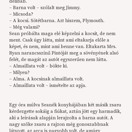
délibáb.
– Barna volt – szólalt meg Jimmy.
– Micsoda?
– A kocsi. Sötétbarna. Azt hiszem, Plymouth.
– Még valami?
Sean próbálta maga elé képzelni a kocsit, de nem
ment. Csak úgy látta, mint ami eltakarja előle a
képet, és nem, mint ami benne van. Eltakarta Mrs.
Ryan narancsszínű Pintóját meg a sövényének alsó
felét, de magát az autót egyszerűen nem látta.
– Almaillata volt – bökte ki.
– Milyen?
– Alma. A kocsinak almaillata volt.
– Almaillata volt – ismételte az apja.
Egy óra múlva Seanék konyhájában két másik zsaru
kérdezgette sokáig a fiúkat, aztán jött egy harmadik,
aki a leírásuk alapján lerajzolta a barna autót. A
nagy szőke zsaru a rajzon még gonoszabbnak
látszott, az arca is nagyobb volt, de amúgy