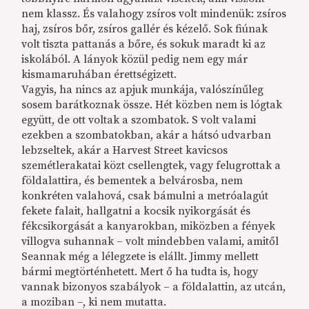
nem klassz. És valahogy zsíros volt mindenük: zsíros
haj, zsíros bőr, zsíros gallér és kézelő. Sok fiúnak
volt tiszta pattanás a bőre, és sokuk maradt ki az
iskolából. A lányok közül pedig nem egy már
kismamaruhában érettségizett.
Vagyis, ha nincs az apjuk munkája, valószínűleg
sosem barátkoznak össze. Hét közben nem is lógtak
együtt, de ott voltak a szombatok. S volt valami
ezekben a szombatokban, akár a hátsó udvarban
lebzseltek, akár a Harvest Street kavicsos
szemétlerakatai közt csellengtek, vagy felugrottak a
földalattira, és bementek a belvárosba, nem
konkréten valahová, csak bámulni a metróalagút
fekete falait, hallgatni a kocsik nyikorgását és
fékcsikorgását a kanyarokban, miközben a fények
villogva suhannak – volt mindebben valami, amitől
Seannak még a lélegzete is elállt. Jimmy mellett
bármi megtörténhetett. Mert ő ha tudta is, hogy
vannak bizonyos szabályok – a földalattin, az utcán,
a moziban –, ki nem mutatta.