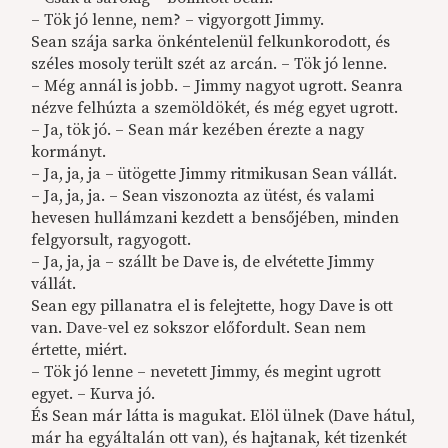
– Tök jó lenne, nem? – vigyorgott Jimmy.
Sean szája sarka önkéntelenül felkunkorodott, és
széles mosoly terült szét az arcán. – Tök jó lenne.
– Még annál is jobb. – Jimmy nagyot ugrott. Seanra
nézve felhúzta a szemöldökét, és még egyet ugrott.
– Ja, tök jó. – Sean már kezében érezte a nagy
kormányt.
– Ja, ja, ja – ütögette Jimmy ritmikusan Sean vállát.
– Ja, ja, ja. – Sean viszonozta az ütést, és valami
hevesen hullámzani kezdett a bensőjében, minden
felgyorsult, ragyogott.
– Ja, ja, ja – szállt be Dave is, de elvétette Jimmy
vállát.
Sean egy pillanatra el is felejtette, hogy Dave is ott
van. Dave-vel ez sokszor előfordult. Sean nem
értette, miért.
– Tök jó lenne – nevetett Jimmy, és megint ugrott
egyet. – Kurva jó.
És Sean már látta is magukat. Elöl ülnek (Dave hátul,
már ha egyáltalán ott van), és hajtanak, két tizenkét