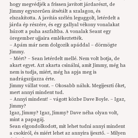
hogy megvédjék a frissen javított járdarészt, de
Jimmy egyszerűen átsétált a szalagon, és
elszakította. A javítás szélén leguggolt, letérdelt a
járda ép részére, és egy gallyal vékony vonalakat
húzott a puha aszfaltba. A vonalak Seant egy
öregember ujjaira emlékeztették.
– Apám már nem dolgozik apáddal – dörmögte
Jimmy.
– Mért? – Sean letérdelt mellé. Nem volt botja, de
akart egyet. Azt akarta csinálni, amit Jimmy, még ha
nem is tudja, miért, még ha apja meg is
nadrágszíjazza érte.
Jimmy vállat vont. – Okosabb náluk. Megijeszti őket,
mert annyi mindent tud.
– Annyi mindent! – vágott közbe Dave Boyle. – Igaz,
Jimmy?
Igaz, Jimmy? Igaz, Jimmy? Dave néha olyan volt,
mint a papagáj.
Sean elgondolkodott, mit lehet tudni annyi mindent
a csokiról, és miért lehet az annyira ijesztő. – Milyen