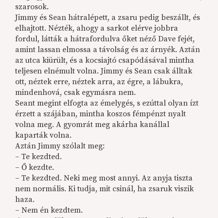
szarosok.
Jimmy és Sean hátralépett, a zsaru pedig beszállt, és
elhajtott. Nézték, ahogy a sarkot elérve jobbra
fordul, látták a hátrafordulva őket néző Dave fejét,
amint lassan elmossa a távolság és az árnyék. Aztán
az utca kiürült, és a kocsiajtó csapódásával mintha
teljesen elnémult volna. Jimmy és Sean csak álltak
ott, néztek erre, néztek arra, az égre, a lábukra,
mindenhová, csak egymásra nem.
Seant megint elfogta az émelygés, s ezúttal olyan ízt
érzett a szájában, mintha koszos fémpénzt nyalt
volna meg. A gyomrát meg akárha kanállal
kaparták volna.
Aztán Jimmy szólalt meg:
– Te kezdted.
– Ő kezdte.
– Te kezdted. Neki meg most annyi. Az anyja tiszta
nem normális. Ki tudja, mit csinál, ha zsaruk viszik
haza.
– Nem én kezdtem.