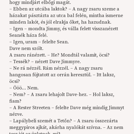
hogy mindjárt elbőgi magát.
– Ebben az utcába laktok? – A nagy zsaru szeme a
házakat pásztázta az utca bal felén, mintha ismerne
minden lakót, és jól elrakja őket, ha hazudnak.
– Igen – mondta Jimmy, és válla felett visszanézett
Seanék háza felé.
– Igen, uram – felelte Sean.
Dave nem szólt.
A zsaru ránézett. – He? Mondtál valamit, öcsi?
– Tessék? – nézett Dave Jimmyre.
– Ne rá nézzél. Rám nézzél. – A nagy zsaru
hangosan fújtatott az orrán keresztül. – Itt laksz,
öcsi?
– Ööö… Nem.
– Nem? – A zsaru lehajolt Dave-hez. – Hol laksz,
fiam?
– A Rester Streeten – felelte Dave még mindig Jimmyt
nézve.
– Lapálybeli szemét a Tetőn? – A zsaru összezárta
meggypiros ajkát, akárha nyalókát szívna. – Az nem
tesz jót az üzletnek, mi?