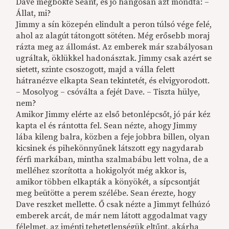
Dave megbökte Seant, és jó hangosan azt mondta: –
Állat, mi?
Jimmy a sín közepén elindult a peron túlsó vége felé,
ahol az alagút tátongott sötéten. Még erősebb moraj
rázta meg az állomást. Az emberek már szabályosan
ugráltak, öklükkel hadonásztak. Jimmy csak azért se
sietett, szinte csoszogott, majd a válla felett
hátranézve elkapta Sean tekintetét, és elvigyorodott.
– Mosolyog – csóválta a fejét Dave. – Tiszta hülye,
nem?
Amikor Jimmy elérte az első betonlépcsőt, jó pár kéz
kapta el és rántotta fel. Sean nézte, ahogy Jimmy
lába kileng balra, közben a feje jobbra billen, olyan
kicsinek és pihekönnyűnek látszott egy nagydarab
férfi markában, mintha szalmabábu lett volna, de a
melléhez szorította a hokigolyót még akkor is,
amikor többen elkapták a könyökét, a sípcsontját
meg beütötte a perem szélébe. Sean érezte, hogy
Dave reszket mellette. Ő csak nézte a Jimmyt felhúzó
emberek arcát, de már nem látott aggodalmat vagy
félelmet, az iménti tehetetlenségük eltűnt, akárha