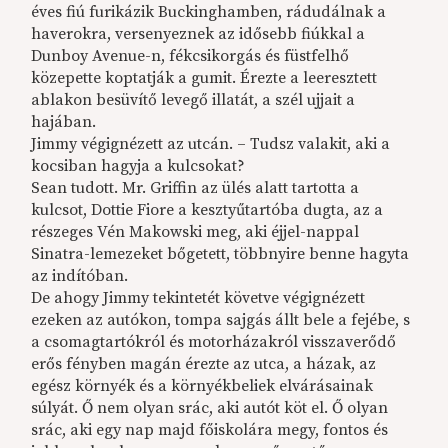
éves fiú furikázik Buckinghamben, rádudálnak a
haverokra, versenyeznek az idősebb fiúkkal a
Dunboy Avenue-n, fékcsikorgás és füstfelhő
közepette koptatják a gumit. Érezte a leeresztett
ablakon besüvítő levegő illatát, a szél ujjait a
hajában.
Jimmy végignézett az utcán. – Tudsz valakit, aki a
kocsiban hagyja a kulcsokat?
Sean tudott. Mr. Griffin az ülés alatt tartotta a
kulcsot, Dottie Fiore a kesztyűtartóba dugta, az a
részeges Vén Makowski meg, aki éjjel-nappal
Sinatra-lemezeket bőgetett, többnyire benne hagyta
az indítóban.
De ahogy Jimmy tekintetét követve végignézett
ezeken az autókon, tompa sajgás állt bele a fejébe, s
a csomagtartókról és motorházakról visszaverődő
erős fényben magán érezte az utca, a házak, az
egész környék és a környékbeliek elvárásainak
súlyát. Ő nem olyan srác, aki autót köt el. Ő olyan
srác, aki egy nap majd főiskolára megy, fontos és