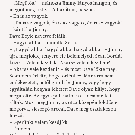
– „Megütött” – utánozta Jimmy lányos hangon, és
megint meglökte. – A barátom, baszod.
– Én is az vagyok.
– „Én is az vagyok, én is az vagyok, én is az vagyok”
– kántálta Jimmy.
Dave Boyle nevetve felállt.
– Hagyd abba! – mondta Sean.
– „Hagyd abba, hagyd abba, hagyd abba!” – Jimmy
újra meglökte, tenyere éle belemélyedt Sean bordái
közé. – Velem kezdj ki! Akarsz velem kezdeni?
– Akarsz vele kezdeni? – és most Dave lökte meg.
Sean nem értette, hogy történt ez. Már arra sem
emlékezetett, mitől gurult be Jimmy, vagy hogy
egyáltalán hogyan lehetett Dave olyan hülye, hogy
megütötte. Az egyik pillanatban a kocsi mellett
álltak. Most meg Jimmy az utca közepén lökdöste,
mogorva, vicsorgó arccal, Dave meg csatlakozott
hozzá.
– Gyerünk! Velem kezdj ki!
– Én nem…