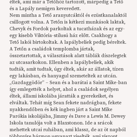
éltek, ami már a Tetőhöz tartozott, márpedig a Tető
és a Lapály nemigen keveredett.
Nem mintha a Tető aranyutcáktól és ezüstkanalaktól
csillogott volna. A Tetőn is kétkezi munkások laktak,
Chevyk és Fordok parkoltak a tucatházak és az egy-
egy kisebb Viktória-stílusú ház előtt. Csakhogy a
Tető lakói birtokoltak. A lapálybeliek pedig béreltek.
A Tetőn a családok templomba jártak,
összetartottak, a választások alatt táblák díszelegtek
az utcasarkokon. Ellenben a lapálybeliek, akik
tudták, amit tudtak, úgy éltek, akár az állatok, tízen
egy lakásban, és hanyagul szemeteltek az utcán.
„Gazdaggödör” – Sean és a barátai a Saint Mike-ban
így emlegették a helyet, ahol a családok segélyen
éltek, állami iskolába járatták a gyerekeiket, és
elváltak. Tehát míg Sean fekete nadrágban, fekete
nyakkendőben és kék ingben járt a Saint Mike
Parókia iskolájába, Jimmy és Dave a Lewis M. Dewey
Iskola tanulója volt a Blaxstonon. Ide a srácok
mehettek utcai ruhában, ami klassz, de az öt napból
többnyire hármon ugyanazt viselték, ami viszont