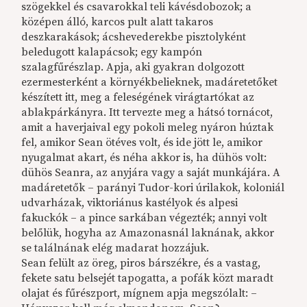
szögekkel és csavarokkal teli kávésdobozok; a
középen álló, karcos pult alatt takaros
deszkarakások; ácshevederekbe pisztolyként
beledugott kalapácsok; egy kampón
szalagfűrészlap. Apja, aki gyakran dolgozott
ezermesterként a környékbelieknek, madáretetőket
készített itt, meg a feleségének virágtartókat az
ablakpárkányra. Itt tervezte meg a hátsó tornácot,
amit a haverjaival egy pokoli meleg nyáron húztak
fel, amikor Sean ötéves volt, és ide jött le, amikor
nyugalmat akart, és néha akkor is, ha dühös volt:
dühös Seanra, az anyjára vagy a saját munkájára. A
madáretetők – parányi Tudor-kori úrilakok, koloniál
udvarházak, viktoriánus kastélyok és alpesi
fakuckók – a pince sarkában végezték; annyi volt
belőlük, hogyha az Amazonasnál laknának, akkor
se találnának elég madarat hozzájuk.
Sean felült az öreg, piros bárszékre, és a vastag,
fekete satu belsejét tapogatta, a pofák közt maradt
olajat és fűrészport, mígnem apja megszólalt: –