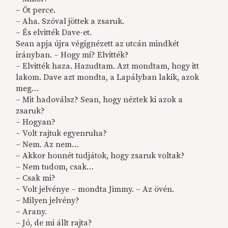
– Öt perce.
– Aha. Szóval jöttek a zsaruk.
– És elvitték Dave-et.
Sean apja újra végignézett az utcán mindkét
irányban. – Hogy mi? Elvitték?
– Elvitték haza. Hazudtam. Azt mondtam, hogy itt
lakom. Dave azt mondta, a Lapályban lakik, azok
meg…
– Mit hadoválsz? Sean, hogy néztek ki azok a
zsaruk?
– Hogyan?
– Volt rajtuk egyenruha?
– Nem. Az nem…
– Akkor honnét tudjátok, hogy zsaruk voltak?
– Nem tudom, csak…
– Csak mi?
– Volt jelvénye – mondta Jimmy. – Az övén.
– Milyen jelvény?
– Arany.
– Jó, de mi állt rajta?