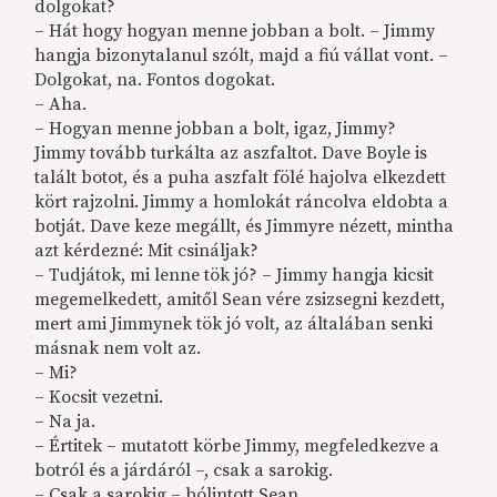
dolgokat?
– Hát hogy hogyan menne jobban a bolt. – Jimmy
hangja bizonytalanul szólt, majd a fiú vállat vont. –
Dolgokat, na. Fontos dogokat.
– Aha.
– Hogyan menne jobban a bolt, igaz, Jimmy?
Jimmy tovább turkálta az aszfaltot. Dave Boyle is
talált botot, és a puha aszfalt fölé hajolva elkezdett
kört rajzolni. Jimmy a homlokát ráncolva eldobta a
botját. Dave keze megállt, és Jimmyre nézett, mintha
azt kérdezné: Mit csináljak?
– Tudjátok, mi lenne tök jó? – Jimmy hangja kicsit
megemelkedett, amitől Sean vére zsizsegni kezdett,
mert ami Jimmynek tök jó volt, az általában senki
másnak nem volt az.
– Mi?
– Kocsit vezetni.
– Na ja.
– Értitek – mutatott körbe Jimmy, megfeledkezve a
botról és a járdáról –, csak a sarokig.
– Csak a sarokig – bólintott Sean.