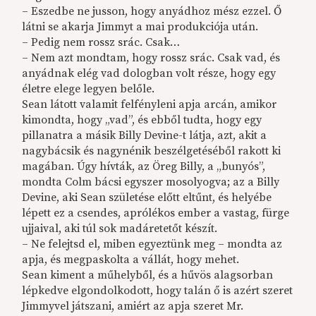
– Eszedbe ne jusson, hogy anyádhoz mész ezzel. Ő
látni se akarja Jimmyt a mai produkciója után.
– Pedig nem rossz srác. Csak…
– Nem azt mondtam, hogy rossz srác. Csak vad, és
anyádnak elég vad dologban volt része, hogy egy
életre elege legyen belőle.
Sean látott valamit felfényleni apja arcán, amikor
kimondta, hogy „vad”, és ebből tudta, hogy egy
pillanatra a másik Billy Devine-t látja, azt, akit a
nagybácsik és nagynénik beszélgetéséből rakott ki
magában. Úgy hívták, az Öreg Billy, a „bunyós”,
mondta Colm bácsi egyszer mosolyogva; az a Billy
Devine, aki Sean születése előtt eltűnt, és helyébe
lépett ez a csendes, aprólékos ember a vastag, fürge
ujjaival, aki túl sok madáretetőt készít.
– Ne felejtsd el, miben egyeztünk meg – mondta az
apja, és megpaskolta a vállát, hogy mehet.
Sean kiment a műhelyből, és a hűvös alagsorban
lépkedve elgondolkodott, hogy talán ő is azért szeret
Jimmyvel játszani, amiért az apja szeret Mr.