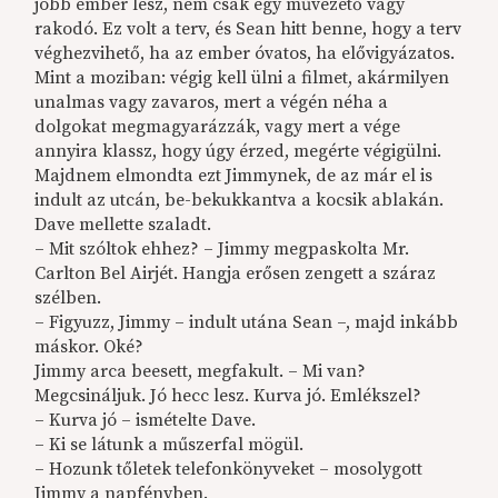
jobb ember lesz, nem csak egy művezető vagy
rakodó. Ez volt a terv, és Sean hitt benne, hogy a terv
véghezvihető, ha az ember óvatos, ha elővigyázatos.
Mint a moziban: végig kell ülni a filmet, akármilyen
unalmas vagy zavaros, mert a végén néha a
dolgokat megmagyarázzák, vagy mert a vége
annyira klassz, hogy úgy érzed, megérte végigülni.
Majdnem elmondta ezt Jimmynek, de az már el is
indult az utcán, be-bekukkantva a kocsik ablakán.
Dave mellette szaladt.
– Mit szóltok ehhez? – Jimmy megpaskolta Mr.
Carlton Bel Airjét. Hangja erősen zengett a száraz
szélben.
– Figyuzz, Jimmy – indult utána Sean –, majd inkább
máskor. Oké?
Jimmy arca beesett, megfakult. – Mi van?
Megcsináljuk. Jó hecc lesz. Kurva jó. Emlékszel?
– Kurva jó – ismételte Dave.
– Ki se látunk a műszerfal mögül.
– Hozunk tőletek telefonkönyveket – mosolygott
Jimmy a napfényben.