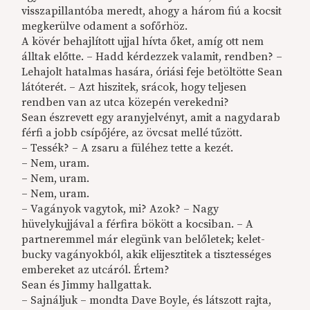
visszapillantóba meredt, ahogy a három fiú a kocsit
megkerülve odament a sofőrhöz.
A kövér behajlított ujjal hívta őket, amíg ott nem
álltak előtte. – Hadd kérdezzek valamit, rendben? –
Lehajolt hatalmas hasára, óriási feje betöltötte Sean
látóterét. – Azt hiszitek, srácok, hogy teljesen
rendben van az utca közepén verekedni?
Sean észrevett egy aranyjelvényt, amit a nagydarab
férfi a jobb csípőjére, az övcsat mellé tűzött.
– Tessék? – A zsaru a füléhez tette a kezét.
– Nem, uram.
– Nem, uram.
– Nem, uram.
– Vagányok vagytok, mi? Azok? – Nagy
hüvelykujjával a férfira bökött a kocsiban. – A
partneremmel már elegünk van belőletek; kelet-
bucky vagányokból, akik elijesztitek a tisztességes
embereket az utcáról. Értem?
Sean és Jimmy hallgattak.
– Sajnáljuk – mondta Dave Boyle, és látszott rajta,