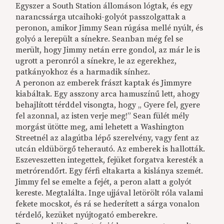
Egyszer a South Station állomáson lógtak, és egy
narancssárga utcaihoki-golyót passzolgattak a
peronon, amikor Jimmy Sean rúgása mellé nyúlt, és
golyó a lerepült a sínekre. Seanban még fel se
merült, hogy Jimmy netán erre gondol, az már le is
ugrott a peronról a sínekre, le az egerekhez,
patkányokhoz és a harmadik sínhez.
A peronon az emberek frászt kaptak és Jimmyre
kiabáltak. Egy asszony arca hamuszínű lett, ahogy
behajlított térddel visongta, hogy „ Gyere fel, gyere
fel azonnal, az isten verje meg!” Sean fülét mély
morgást ütötte meg, ami lehetett a Washington
Streetnél az alagútba lépő szerelvény, vagy fent az
utcán eldübörgő teherautó. Az emberek is hallották.
Eszeveszetten integettek, fejüket forgatva keresték a
metrórendőrt. Egy férfi eltakarta a kislánya szemét.
Jimmy fel se emelte a fejét, a peron alatt a golyót
kereste. Megtalálta. Inge ujjával letörölt róla valami
fekete mocskot, és rá se hederített a sárga vonalon
térdelő, kezüket nyújtogató emberekre.