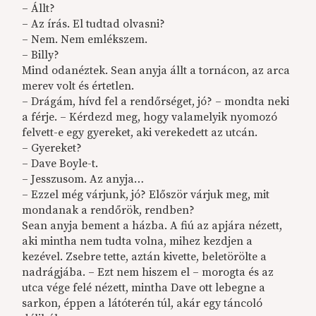
– Állt?
– Az írás. El tudtad olvasni?
– Nem. Nem emlékszem.
– Billy?
Mind odanéztek. Sean anyja állt a tornácon, az arca
merev volt és értetlen.
– Drágám, hívd fel a rendőrséget, jó? – mondta neki
a férje. – Kérdezd meg, hogy valamelyik nyomozó
felvett-e egy gyereket, aki verekedett az utcán.
– Gyereket?
– Dave Boyle-t.
– Jesszusom. Az anyja…
– Ezzel még várjunk, jó? Először várjuk meg, mit
mondanak a rendőrök, rendben?
Sean anyja bement a házba. A fiú az apjára nézett,
aki mintha nem tudta volna, mihez kezdjen a
kezével. Zsebre tette, aztán kivette, beletörölte a
nadrágjába. – Ezt nem hiszem el – morogta és az
utca vége felé nézett, mintha Dave ott lebegne a
sarkon, éppen a látóterén túl, akár egy táncoló