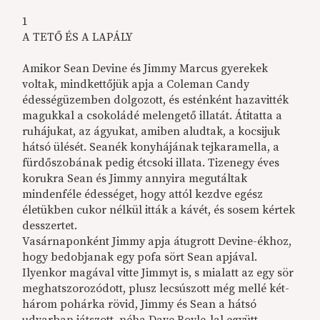
1
A TETŐ ÉS A LAPÁLY
Amikor Sean Devine és Jimmy Marcus gyerekek
voltak, mindkettőjük apja a Coleman Candy
édességüzemben dolgozott, és esténként hazavitték
magukkal a csokoládé melengető illatát. Átitatta a
ruhájukat, az ágyukat, amiben aludtak, a kocsijuk
hátsó ülését. Seanék konyhájának tejkaramella, a
fürdőszobának pedig étcsoki illata. Tizenegy éves
korukra Sean és Jimmy annyira megutáltak
mindenféle édességet, hogy attól kezdve egész
életükben cukor nélkül itták a kávét, és sosem kértek
desszertet.
Vasárnaponként Jimmy apja átugrott Devine-ékhoz,
hogy bedobjanak egy pofa sört Sean apjával.
Ilyenkor magával vitte Jimmyt is, s mialatt az egy sör
meghatszorozódott, plusz lecsúszott még mellé két-
három pohárka rövid, Jimmy és Sean a hátsó
udvarban játszott, néha Dave Boyle-lal együtt,