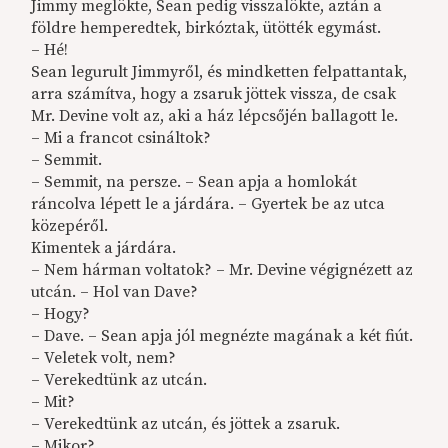
Jimmy meglökte, Sean pedig visszalökte, aztán a
földre hemperedtek, birkóztak, ütötték egymást.
– Hé!
Sean legurult Jimmyről, és mindketten felpattantak,
arra számítva, hogy a zsaruk jöttek vissza, de csak
Mr. Devine volt az, aki a ház lépcsőjén ballagott le.
– Mi a francot csináltok?
– Semmit.
– Semmit, na persze. – Sean apja a homlokát
ráncolva lépett le a járdára. – Gyertek be az utca
közepéről.
Kimentek a járdára.
– Nem hárman voltatok? – Mr. Devine végignézett az
utcán. – Hol van Dave?
– Hogy?
– Dave. – Sean apja jól megnézte magának a két fiút.
– Veletek volt, nem?
– Verekedtünk az utcán.
– Mit?
– Verekedtünk az utcán, és jöttek a zsaruk.
– Mikor?