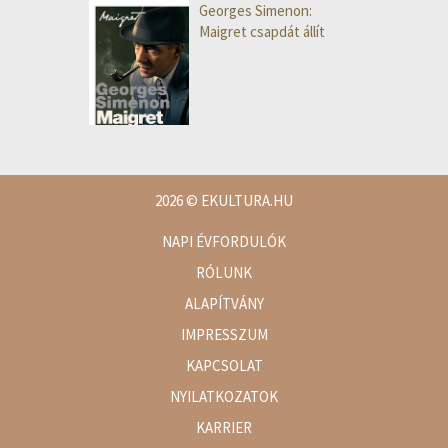
Georges Simenon:
Maigret csapdát állít
2026
© EKULTURA.HU
NAPI ÉVFORDULÓK
RÓLUNK
ALAPÍTVÁNY
IMPRESSZUM
KAPCSOLAT
NYILATKOZATOK
KARRIER