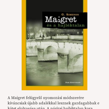
A Maigret felügyelő nyomozási módszerére
kíváncsiak újabb adalékkal lesznek gazdagabbak e
kötet elolvasása után. A párizsi hajléktalan kora