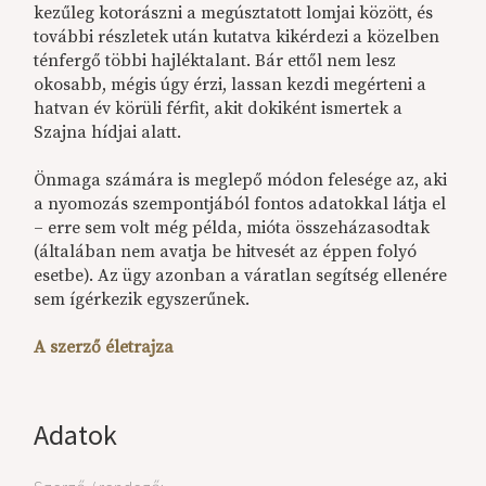
kezűleg kotorászni a megúsztatott lomjai között, és
további részletek után kutatva kikérdezi a közelben
ténfergő többi hajléktalant. Bár ettől nem lesz
okosabb, mégis úgy érzi, lassan kezdi megérteni a
hatvan év körüli férfit, akit dokiként ismertek a
Szajna hídjai alatt.
Önmaga számára is meglepő módon felesége az, aki
a nyomozás szempontjából fontos adatokkal látja el
– erre sem volt még példa, mióta összeházasodtak
(általában nem avatja be hitvesét az éppen folyó
esetbe). Az ügy azonban a váratlan segítség ellenére
sem ígérkezik egyszerűnek.
A szerző életrajza
Adatok