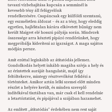
tavaszi vízbehajítása kapcsán a semminél is
kevesebb tény áll felügyelőnk
rendelkezésére. Csupáncsak egy külföldi szemtanú,
egy eszméletlen áldozat – és az a tény, hogy eleddig
egyetlen, hajléktalan kárára elkövetett bűnügy nem
került Maigret elé hosszú pályája során. Mindezek
összessége arra készteti pipázó rendőrünket, hogy
megpróbálja kideríteni az igazságot. A maga sajátos
módján persze.
Amit ezúttal leginkább az átitatódás jellemez.
Gondolkodás helyett inkább magába szívja a hely és
az érintettek auráját-hangulatát, majd így
feltöltekezve, mintegy résztvevőként felidézi a
történteket. Amikor aztán lelki szemei előtt minden
részlet a helyére került, és minden szereplő
indítékával tisztában van, már csak el kell rendelnie
a letartóztatást, és pipájával a szájában hazamehet.
Az említett „átitatódás” érdekében nem rest saját