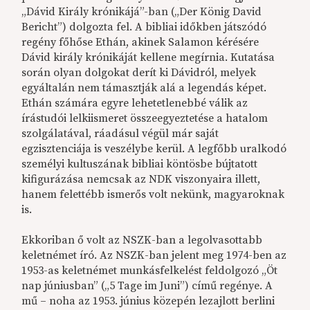
„Dávid Király krónikájá”-ban („Der König David
Bericht”) dolgozta fel. A bibliai időkben játszódó
regény főhőse Ethán, akinek Salamon kérésére
Dávid király krónikáját kellene megírnia. Kutatása
során olyan dolgokat derít ki Dávidról, melyek
egyáltalán nem támasztják alá a legendás képet.
Ethán számára egyre lehetetlenebbé válik az
írástudói lelkiismeret összeegyeztetése a hatalom
szolgálatával, ráadásul végül már saját
egzisztenciája is veszélybe kerül. A legfőbb uralkodó
személyi kultuszának bibliai köntösbe bújtatott
kifigurázása nemcsak az NDK viszonyaira illett,
hanem felettébb ismerős volt nekünk, magyaroknak
is.
Ekkoriban ő volt az NSZK-ban a legolvasottabb
keletnémet író. Az NSZK-ban jelent meg 1974-ben az
1953-as keletnémet munkásfelkelést feldolgozó „Öt
nap júniusban” („5 Tage im Juni”) című regénye. A
mű – noha az 1953. június közepén lezajlott berlini