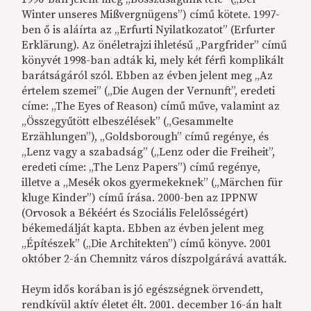
Winter unseres Mißvergnügens”) című kötete. 1997-
ben ő is aláírta az „Erfurti Nyilatkozatot” (Erfurter
Erklärung). Az önéletrajzi ihletésű „Pargfrider” című
könyvét 1998-ban adták ki, mely két férfi komplikált
barátságáról szól. Ebben az évben jelent meg „Az
értelem szemei” („Die Augen der Vernunft”, eredeti
címe: „The Eyes of Reason) című műve, valamint az
„Összegyűtött elbeszélések” („Gesammelte
Erzählungen”), „Goldsborough” című regénye, és
„Lenz vagy a szabadság” („Lenz oder die Freiheit”,
eredeti címe: „The Lenz Papers”) című regénye,
illetve a „Mesék okos gyermekeknek” („Märchen für
kluge Kinder”) című írása. 2000-ben az IPPNW
(Orvosok a Békéért és Szociális Felelősségért)
békemedálját kapta. Ebben az évben jelent meg
„Építészek” („Die Architekten”) című könyve. 2001
október 2-án Chemnitz város díszpolgárává avatták.
Heym idős korában is jó egészségnek örvendett,
rendkívül aktív életet élt. 2001. december 16-án halt