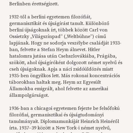
Berlinben érettségizett.
1932-től a berlini egyetemen filozófiát,
germanisztikát és újságírást tanult. Különböző
berlini újságoknak írt, többek között Carl von
Ossietzky „Világszínpad” („Weltbühne”) című
lapjának. Hogy ne sodorja veszélybe családját 1933-
ban, felvette a Stefan Heym álnevet. Hitler
hatalomra jutása után Csehszlovákiába, Prágába,
szökött, ahol újságíróként dolgozott német nyelvű és
cseh újságoknak. Apja a náci zsidóüldözés miatt
1935-ben öngyilkos lett. Más rokonai koncentrációs
táborokban haltak meg. Heym az Egyesült
Államokba emigrált, ahol felvette az amerikai
állampolgárságot.
1936-ban a chicagoi egyetemen fejezte be felsőfokú
filozófiai, germanisztikai és újságtudományi
tanulmányait. Diplomamunkáját Heinrich Heinéről
írta. 1937–39 között a New York-i német nyelvű,