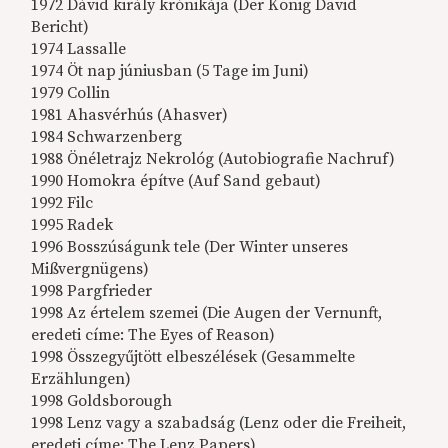
1972 Dávid király krónikája (Der König David
Bericht)
1974 Lassalle
1974 Öt nap júniusban (5 Tage im Juni)
1979 Collin
1981 Ahasvérhús (Ahasver)
1984 Schwarzenberg
1988 Önéletrajz Nekrológ (Autobiografie Nachruf)
1990 Homokra építve (Auf Sand gebaut)
1992 Filc
1995 Radek
1996 Bosszúságunk tele (Der Winter unseres
Mißvergnügens)
1998 Pargfrieder
1998 Az értelem szemei (Die Augen der Vernunft,
eredeti címe: The Eyes of Reason)
1998 Összegyűjtött elbeszélések (Gesammelte
Erzählungen)
1998 Goldsborough
1998 Lenz vagy a szabadság (Lenz oder die Freiheit,
eredeti címe: The Lenz Papers)