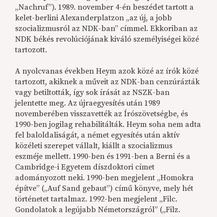
„Nachruf”). 1989. november 4-én beszédet tartott a
kelet-berlini Alexanderplatzon „az új, a jobb
szocializmusról az NDK-ban” címmel. Ekkoriban az
NDK békés revolúciójának kiváló személyiségei közé
tartozott.
A nyolcvanas években Heym azok közé az írók közé
tartozott, akiknek a műveit az NDK-ban cenzúrázták
vagy betiltották, így sok írását az NSZK-ban
jelentette meg. Az újraegyesítés után 1989
novemberében visszavették az Írószövetségbe, és
1990-ben jogilag rehabilitálták. Heym soha nem adta
fel baloldaliságát, a német egyesítés után aktív
közéleti szerepet vállalt, kiállt a szocializmus
eszméje mellett. 1990-ben és 1991-ben a Berni és a
Cambridge-i Egyetem díszdoktori címet
adományozott neki. 1990-ben megjelent „Homokra
építve” („Auf Sand gebaut”) című könyve, mely hét
történetet tartalmaz. 1992-ben megjelent „Filc.
Gondolatok a legújabb Németországról” („Filz.