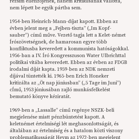
rezsim ellenzőjének, hanem kritikusának vallotta,
nem lépett be egyik pártba sem.
1954-ben Heinrich-Mann-díjat kapott. Ebben az
évben jelent meg a „Fejben-tiszta” („Im Kopf-
sauber”) című műve. Vezető tagja lett a Kelet-német
Írószövetségnek, de hamarosan egyre több
konfliktusba keveredett a kommunista hatóságokkal.
1956-ban a IV. Író Kongresszuson Water Ulbrichttal
politikai vitába keveredett. Ebben az évben az FDGB
irodalmi díját kapta. 1959-ben az NDK nemzeti
díjával tüntették ki. 1965-ben Erich Honeker
kritizálta az „Öt nap júniusban” („5 Tage im Juni”)
cÍmű, 1953 júniusában zajló munkásfelkelést
bemutató könyve kéziratát.
1969-ben a „Lassalle” című regénye NSZK-beli
megjelenése miatt pénzbüntetést kapott. A
keletnémet értelmiségi lét meghasonlottságát, és
általában az értelmiség és a hatalom közti viszony
problematikusságát Heym az 1972-ben megjelent