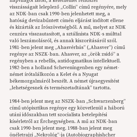
napvilágot látott, a keletnémet rendszer
visszásságait leleplező „Collin” című regényére, mely
az NDK-ban csak 1990-ben jelenhetett meg, a
hatóság devizabűntett címén eljárást indított ellene
és kizárták az Írószövetségből. A mű, melyet az NDK
cenzúra visszautasított, a sztálinista NDK-s múlttal
való leszámolásról, és annak kiszorításáról szól.
1981-ben jelent meg „Ahasvérhús” („Ahasver”) című
regénye az NSZK-ban. Ahasver, az „örök zsidó” a
regényben a rebellis, antidogmatikus intellektuell.
1982-ben a holland Scheveningenben egy német-
német írótalálkozón a Kelet és a Nyugat
békemozgalmáról beszélt. A német újraegyesítést
„lehetségesnek és természetadtának” tartotta.
1984-ben jelent meg az NSZK-ban „Schwarzenberg”
című utópisztikus regénye egy közvetlenül a háború
utáni időszakban tett szocialista betelepítési
kísérletről az Érchegységben. A mű az NDK-ban
csak 1990-ben jelent meg. 1988-ban jelent meg
önéletrajzi „Nekrológ”-ja (Autobiographishcher