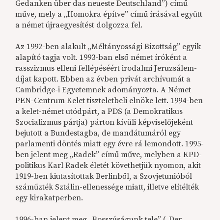
Gedanken über das neueste Deutschland”) című
műve, mely a „Homokra építve” című írásával együtt
a német újraegyesítést dolgozza fel.
Az 1992-ben alakult „Méltányossági Bizottság” egyik
alapító tagja volt. 1993-ban első német íróként a
rasszizmus elleni fellépéséért irodalmi Jeruzsálem-
díjat kapott. Ebben az évben privát archívumát a
Cambridge-i Egyetemnek adományozta. A Német
PEN-Centrum Kelet tiszteletbeli elnöke lett. 1994-ben
a kelet-német utódpárt, a PDS (a Demokratikus
Szocializmus pártja) párton kívüli képviselőjeként
bejutott a Bundestagba, de mandátumáról egy
parlamenti döntés miatt egy évre rá lemondott. 1995-
ben jelent meg „Radek” című műve, melyben a KPD-
politikus Karl Radek életét követhetjük nyomon, akit
1919-ben kiutasítottak Berlinből, a Szovjetunióból
száműzték Sztálin-ellenessége miatt, illetve elítélték
egy kirakatperben.
1996-ban jelent meg „Bosszúságunk tele” („Der