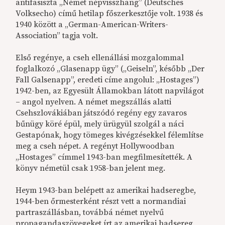
antifasiszta „Német népvisszhang” (Deutsches
Volksecho) című hetilap főszerkesztője volt. 1938 és
1940 között a „German-American-Writers-
Association” tagja volt.
Első regénye, a cseh ellenállási mozgalommal
foglalkozó „Glasenapp ügy” („Geiseln”, később „Der
Fall Galsenapp”, eredeti címe angolul: „Hostages”)
1942-ben, az Egyesült Államokban látott napvilágot
– angol nyelven. A német megszállás alatti
Csehszlovákiában játszódó regény egy zavaros
bűnügy köré épül, mely ürügyül szolgál a náci
Gestapónak, hogy tömeges kivégzésekkel félemlítse
meg a cseh népet. A regényt Hollywoodban
„Hostages” címmel 1943-ban megfilmesítették. A
könyv németül csak 1958-ban jelent meg.
Heym 1943-ban belépett az amerikai hadseregbe,
1944-ben őrmesterként részt vett a normandiai
partraszállásban, továbbá német nyelvű
propagandaszövegeket írt az amerikai hadsereg