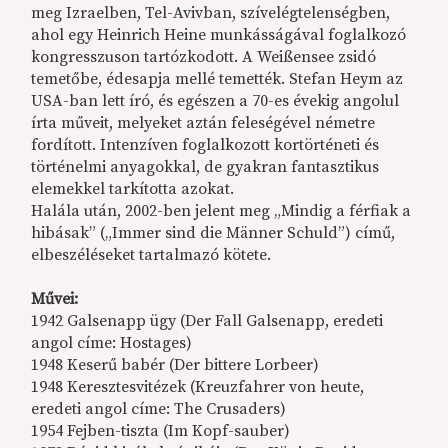
meg Izraelben, Tel-Avivban, szívelégtelenségben,
ahol egy Heinrich Heine munkásságával foglalkozó
kongresszuson tartózkodott. A Weißensee zsidó
temetőbe, édesapja mellé temették. Stefan Heym az
USA-ban lett író, és egészen a 70-es évekig angolul
írta műveit, melyeket aztán feleségével németre
fordított. Intenzíven foglalkozott kortörténeti és
történelmi anyagokkal, de gyakran fantasztikus
elemekkel tarkította azokat.
Halála után, 2002-ben jelent meg „Mindig a férfiak a
hibásak” („Immer sind die Männer Schuld”) című,
elbeszéléseket tartalmazó kötete.
Művei:
1942 Galsenapp ügy (Der Fall Galsenapp, eredeti
angol címe: Hostages)
1948 Keserű babér (Der bittere Lorbeer)
1948 Keresztesvitézek (Kreuzfahrer von heute,
eredeti angol címe: The Crusaders)
1954 Fejben-tiszta (Im Kopf-sauber)