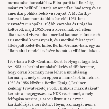
normandiai harcoktól az Elba-parti találkozásig,
másrészt belülről láttatja az amerikai hadsereg és az
amerikai politika belső viszonyait. A McCarthy-
korszak kommunistaüldözése elől 1951-ben
visszatért Európába. Előbb Varsóba és Prágába
költözött, majd 1952-ben a koreai háború elleni
tiltakozásul visszaadta amerikai katonai kitüntetéseit
az amerikai kormánynak, és amerikai feleségével
áttelepült Kelet-Berlinbe. Berlin-Grünau-ban, egy az
állam által rendelkezésére bocsátott villában lakott.
1953-ban a PEN-Centrum Kelet és Nyugat tagja lett.
Az 1953-as berlini munkásfelkelés rádöbbentette,
hogy olyan kormány nem lehet a munkásság
kormánya, mely ellen éppen a munkások tüntetnek.
1953 és 1956 között a Berlini Újság („Berliner
Zeitung”) rovatvezetője volt. „Kritikus marxistaként”
kereste a megegyezést az NDK rezsimmel, amely
felfogása szerint „a szocializmust az eszme
karikatúrájává torzította”. Heym, aki magát nem a