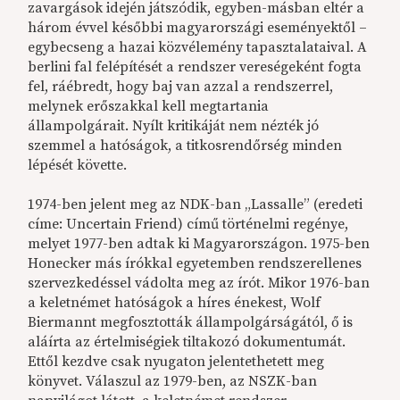
zavargások idején játszódik, egyben-másban eltér a
három évvel későbbi magyarországi eseményektől –
egybecseng a hazai közvélemény tapasztalataival. A
berlini fal felépítését a rendszer vereségeként fogta
fel, ráébredt, hogy baj van azzal a rendszerrel,
melynek erőszakkal kell megtartania
állampolgárait. Nyílt kritikáját nem nézték jó
szemmel a hatóságok, a titkosrendőrség minden
lépését követte.
1974-ben jelent meg az NDK-ban „Lassalle” (eredeti
címe: Uncertain Friend) című történelmi regénye,
melyet 1977-ben adtak ki Magyarországon. 1975-ben
Honecker más írókkal egyetemben rendszerellenes
szervezkedéssel vádolta meg az írót. Mikor 1976-ban
a keletnémet hatóságok a híres énekest, Wolf
Biermannt megfosztották állampolgárságától, ő is
aláírta az értelmiségiek tiltakozó dokumentumát.
Ettől kezdve csak nyugaton jelentethetett meg
könyvet. Válaszul az 1979-ben, az NSZK-ban