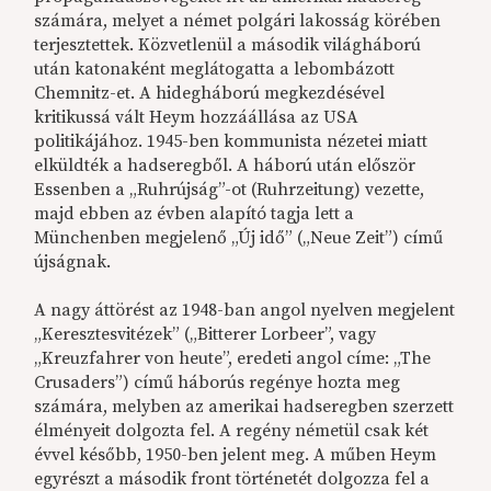
számára, melyet a német polgári lakosság körében
terjesztettek. Közvetlenül a második világháború
után katonaként meglátogatta a lebombázott
Chemnitz-et. A hidegháború megkezdésével
kritikussá vált Heym hozzáállása az USA
politikájához. 1945-ben kommunista nézetei miatt
elküldték a hadseregből. A háború után először
Essenben a „Ruhrújság”-ot (Ruhrzeitung) vezette,
majd ebben az évben alapító tagja lett a
Münchenben megjelenő „Új idő” („Neue Zeit”) című
újságnak.
A nagy áttörést az 1948-ban angol nyelven megjelent
„Keresztesvitézek” („Bitterer Lorbeer”, vagy
„Kreuzfahrer von heute”, eredeti angol címe: „The
Crusaders”) című háborús regénye hozta meg
számára, melyben az amerikai hadseregben szerzett
élményeit dolgozta fel. A regény németül csak két
évvel később, 1950-ben jelent meg. A műben Heym
egyrészt a második front történetét dolgozza fel a