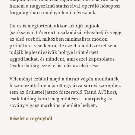
hanem a nagyszámú statisztával operáló hőseposz
forgatagában reménytelenül elvesznek.
Ha ez is megtörtént, akkor két ifjú bajnok
(szakszóval ta’veren) tusakodását élvezhetjük végig
az első sorból, miközben minimalista módon
próbálnak viselkedni, de ezzel a módszerrel sem
tudják leplezni szívük hölgye iránt érzett
aggódásukat, és mindent, ami ezzel kapcsolatos.
Gyakorlatilag ezzel el is telik az első rész.
Véleményt ezúttal majd a darab végén mondanék,
hiszen ezúttal nem jutott egy árva sornyi szerephez
sem az őrülettel játszó főszereplő (Rand Al’Thor),
csak futólag kerül megemlítésre – márpedig ez
sovány vigasz markáns jelenléte helyett.
Részlet a regényből