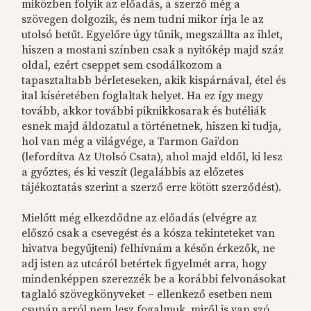
miközben folyik az előadás, a szerző még a
szövegen dolgozik, és nem tudni mikor írja le az
utolsó betűt. Egyelőre úgy tűnik, megszállta az ihlet,
hiszen a mostani színben csak a nyitókép majd száz
oldal, ezért cseppet sem csodálkozom a
tapasztaltabb bérleteseken, akik kispárnával, étel és
ital kíséretében foglaltak helyet. Ha ez így megy
tovább, akkor további piknikkosarak és butéliák
esnek majd áldozatul a történetnek, hiszen ki tudja,
hol van még a világvége, a Tarmon Gai’don
(lefordítva Az Utolsó Csata), ahol majd eldől, ki lesz
a győztes, és ki veszít (legalábbis az előzetes
tájékoztatás szerint a szerző erre kötött szerződést).
Mielőtt még elkezdődne az előadás (elvégre az
előszó csak a csevegést és a kósza tekinteteket van
hivatva begyűjteni) felhívnám a későn érkezők, ne
adj isten az utcáról betértek figyelmét arra, hogy
mindenképpen szerezzék be a korábbi felvonásokat
taglaló szövegkönyveket – ellenkező esetben nem
csupán arról nem lesz fogalmuk, miről is van szó,