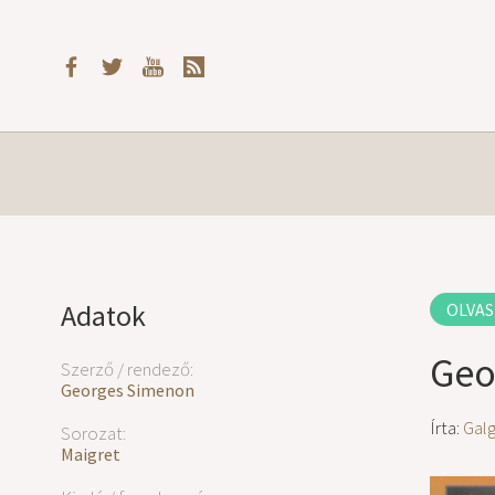
Adatok
OLVAS
Geo
Szerző / rendező:
Georges Simenon
Írta:
Gal
Sorozat:
Maigret