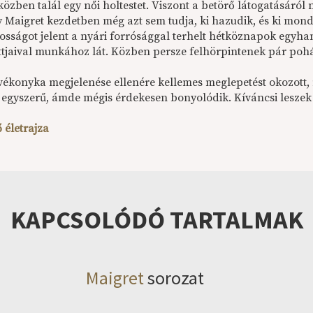
zben talál egy női holtestet. Viszont a betörő látogatásáról 
 Maigret kezdetben még azt sem tudja, ki hazudik, és ki mond
tosságot jelent a nyári forrósággal terhelt hétköznapok egyh
ttjaival munkához lát. Közben persze felhörpintenek pár pohá
vékonyka megjelenése ellenére kellemes meglepetést okozott, m
t egyszerű, ámde mégis érdekesen bonyolódik. Kíváncsi leszek 
 életrajza
KAPCSOLÓDÓ TARTALMAK
Maigret
sorozat