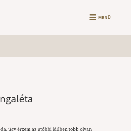
MENÜ
angaléta
oda, úgy érzem az utóbbi időben több olyan