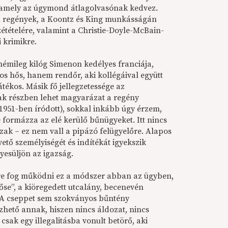
n, amely az úgymond átlagolvasónak kedvez.
-fi regények, a Koontz és King munkásságán
zétételére, valamint a Christie-Doyle-McBain-
 krimikre.
némileg kilóg Simenon kedélyes franciája,
 hős, hanem rendőr, aki kollégáival együtt
ékos. Másik fő jellegzetessége az
ak részben lehet magyarázat a regény
(1951-ben íródott), sokkal inkább úgy érzem,
formázza az elé kerülő bűnügyeket. Itt nincs
zak – ez nem vall a pipázó felügyelőre. Alapos
vető személyiségét és indítékát igyekszik
yesüljön az igazság.
re fog működni ez a módszer abban az ügyben,
őse”, a kiöregedett utcalány, becenevén
 A cseppet sem szokványos bűntény
hető annak, hiszen nincs áldozat, nincs
csak egy illegalitásba vonult betörő, aki