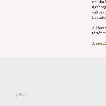
munka kö
úgyhogy
változa
beoszto
A kötet 
történe
A szerző
Előző