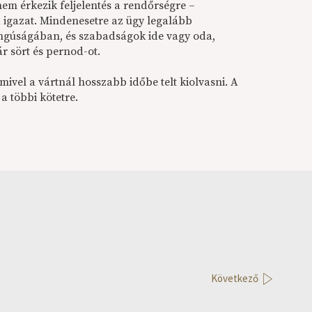
nem érkezik feljelentés a rendőrségre –
 igazat. Mindenesetre az ügy legalább
angúságában, és szabadságok ide vagy oda,
r sört és pernod-ot.
ivel a vártnál hosszabb időbe telt kiolvasni. A
a többi kötetre.
Következő