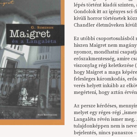
lépés történt kiadói szinte
Gondolok itt az igényes sci
kívüli horror történetek köz
Chandler életműveken kívüli
Ez utóbbi csoportosulásból 
hiszen Maigret nem magányos
nyomoz, mondhatni csapatját
erőszakmentesség, amire cs
viszonylag régi keletkezése 
hogy Maigret a maga képére 
felesleges káromkodás, erős
verés helyett inkább az elkö
megérteni, hogy aztán érvén
Az persze kérdéses, mennyi
melyet egy réges-régi „ismer
Langaléta révén ismer meg.
tulajdonképpen nem is nevez
bejelentés, nincs panaszos – 