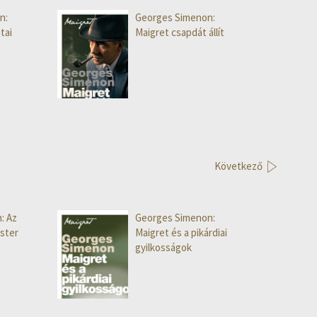
n:
Georges Simenon:
tai
Maigret csapdát állít
Következő
: Az
Georges Simenon:
ster
Maigret és a pikárdiai
gyilkosságok