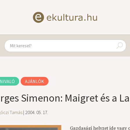
NIVALÓ
AJÁNLÓK
rges Simenon: Maigret és a L
góczi Tamás
| 2004. 05. 17.
Gazdasági helyzet ide vagy 