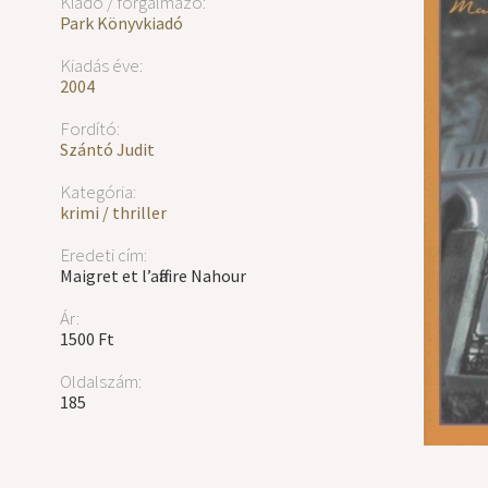
Kiadó / forgalmazó:
Park Könyvkiadó
Kiadás éve:
2004
Fordító:
Szántó Judit
Kategória:
krimi / thriller
Eredeti cím:
Maigret et l’affaire Nahour
Ár:
1500 Ft
Oldalszám:
185