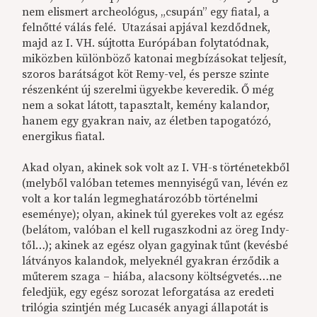
nem elismert archeológus, „csupán” egy fiatal, a
felnőtté válás felé. Utazásai apjával kezdődnek,
majd az I. VH. sújtotta Európában folytatódnak,
miközben különböző katonai megbízásokat teljesít,
szoros barátságot köt Remy-vel, és persze szinte
részenként új szerelmi ügyekbe keveredik. Ő még
nem a sokat látott, tapasztalt, kemény kalandor,
hanem egy gyakran naiv, az életben tapogatózó,
energikus fiatal.
Akad olyan, akinek sok volt az I. VH-s történetekből
(melyből valóban tetemes mennyiségű van, lévén ez
volt a kor talán legmeghatározóbb történelmi
eseménye); olyan, akinek túl gyerekes volt az egész
(belátom, valóban el kell rugaszkodni az öreg Indy-
től…); akinek az egész olyan gagyinak tűnt (kevésbé
látványos kalandok, melyeknél gyakran érződik a
műterem szaga – hiába, alacsony költségvetés…ne
feledjük, egy egész sorozat leforgatása az eredeti
trilógia szintjén még Lucasék anyagi állapotát is