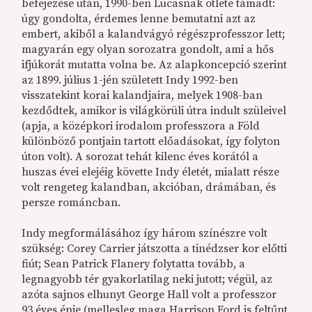
befejezése után, 1990-ben Lucasnak ötlete támadt:
úgy gondolta, érdemes lenne bemutatni azt az
embert, akiből a kalandvágyó régészprofesszor lett;
magyarán egy olyan sorozatra gondolt, ami a hős
ifjúkorát mutatta volna be. Az alapkoncepció szerint
az 1899. július 1-jén született Indy 1992-ben
visszatekint korai kalandjaira, melyek 1908-ban
kezdődtek, amikor is világkörüli útra indult szüleivel
(apja, a középkori irodalom professzora a Föld
különböző pontjain tartott előadásokat, így folyton
úton volt). A sorozat tehát kilenc éves korától a
huszas évei elejéig követte Indy életét, mialatt része
volt rengeteg kalandban, akcióban, drámában, és
persze románcban.
Indy megformálásához így három színészre volt
szükség: Corey Carrier játszotta a tinédzser kor előtti
fiút; Sean Patrick Flanery folytatta tovább, a
legnagyobb tér gyakorlatilag neki jutott; végül, az
azóta sajnos elhunyt George Hall volt a professzor
93 éves énje (mellesleg maga Harrison Ford is feltűnt