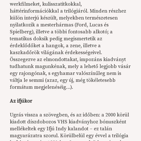
werkfilmeket, kulisszatitkokkal,
háttérinformációkkal a trilógiáról. Minden részhez
külön interjú készült, melyekben természetesen
nyilatkozik a mesterhármas (Ford, Lucas és
Spielberg), illetve a többi fontosabb alkotó; a
tematikus doksik pedig megismertetik az
érdeklődőket a hangok, a zene, illetve a
kaszkadőrök világának érdekességeivel.
Összegezve az elmondottakat, impozáns kiadványt
tudhatunk magunkénak, mely a lehető legjobb vásár
egy rajongónak, s egyhamar valószínűleg nem is
váltja le semmi (azaz, egy új, még tökéletesebb
formátum megjelenéséig…).
Az ifjúkor
Ugrás vissza a szövegben, és az időben: a 2000 körül
kiadott díszdobozos VHS kiadványhoz bónuszként
mellékeltek egy Ifjú Indy kalandot – ez talán
magyarázatra szorul. Körülbelül egy évvel a trilógia