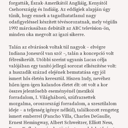
forgatták, Észak-Amerikától Angliáig, Kenyától
Csehországig és Indiáig. Az eddigiek alapján úgy
tűnik, hogy ennek a tagadhatatlanul nagy
odafigyeléssel készített tévésorozatnak, mely végülis
1992 márciusában debütált az ABC television-ön,
minden oka megvolt az igazi sikerre.
Talán az elvárások voltak túl nagyok – elvégre
Indiana Jonesról van szó! –, talán a koncepció volt
félresikerült. Utóbbi szerint ugyanis Lucas célja
valójában egy tanító jellegű sorozat elkészítése volt:
a huszadik század elejének bemutatása egy jól
ismert hős életén keresztül. Hiszen Indy, nevéhez
hűen igen-igen kalandos életet élt: ott volt a kor
összes jelentősebb eseményénél (mexikói
forradalom, I. Világháború, szüfrazsettek
mozgalma, oroszországi forradalom, a szesztilalom
ideje – a teljesség igénye nélkül), találkozott rengeteg
ismert emberrel (Pancho Villa, Charles DeGaulle,
Ernest Hemingway, Albert Schweitzer, Elliott Ness,