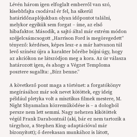
Lévén három igen elfoglalt emberről van szó,
kisebbfajta csodával ér fel, ha sikerül
határidőnaplójukban olyan időpontot találni,
melykor egyikük sem forgat – íme, az első
hibafaktor. Második, a sajtó által már extrém módon
széjjelcsámcsogott „Harrison Ford is megöregedett”
tényező: kérdéses, képes lesz-e a már hatvanon túl
levő színész újra a karakter bőrébe bújni úgy, hogy
az akciókon ne látszódjon meg a kora. Az úr válasza
határozott igen, és ahogy a Végzet Temploma
posztere sugallta: „Bízz benne.”
A következő pont maga a történet: a forgatókönyv
megírásához már sok nevet kötöttek, egy ideig
például pletyka volt a misztikus filmek mestere, M.
Night Shyamalan közreműködése is – a dologból
persze nem lett semmi. Nagy nehezen kikötöttek
végül Frank Darabontnál (aki, bár ez nem tartozik a
tárgyhoz, a Stephen King-adaptációval már
bizonyított); ő derekasan munkához is látott,