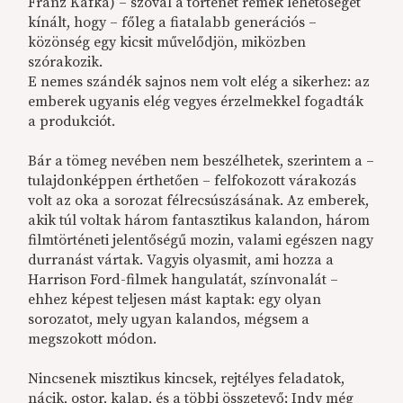
Franz Kafka) – szóval a történet remek lehetőséget
kínált, hogy – főleg a fiatalabb generációs –
közönség egy kicsit művelődjön, miközben
szórakozik.
E nemes szándék sajnos nem volt elég a sikerhez: az
emberek ugyanis elég vegyes érzelmekkel fogadták
a produkciót.
Bár a tömeg nevében nem beszélhetek, szerintem a –
tulajdonképpen érthetően – felfokozott várakozás
volt az oka a sorozat félrecsúszásának. Az emberek,
akik túl voltak három fantasztikus kalandon, három
filmtörténeti jelentőségű mozin, valami egészen nagy
durranást vártak. Vagyis olyasmit, ami hozza a
Harrison Ford-filmek hangulatát, színvonalát –
ehhez képest teljesen mást kaptak: egy olyan
sorozatot, mely ugyan kalandos, mégsem a
megszokott módon.
Nincsenek misztikus kincsek, rejtélyes feladatok,
nácik, ostor, kalap, és a többi összetevő; Indy még