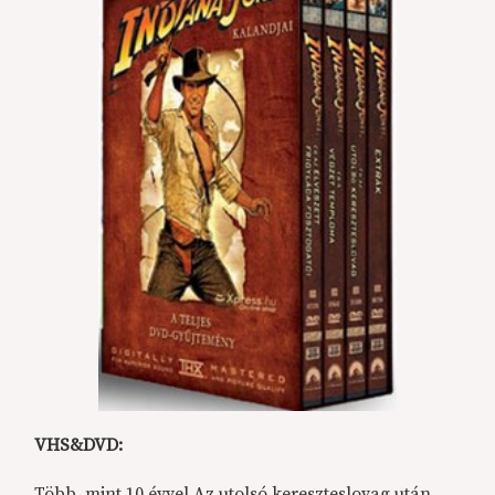
VHS&DVD:
Több, mint 10 évvel Az utolsó kereszteslovag után,