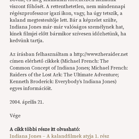
viszont főhősét. A rettenthetetlen, nem mindennapi
régészprofesszor igazi ikon, vagy, ha úgy tetszik, a
kaland megtestesítője lett. Bár a képzelet szülte,
Indiana Jones már-már valóságos személynek hat,
kinek filmjei előtt bármikor szívesen időzhetünk, ha
kedvünk tartja.
Az írásban felhasználtam a http://www.theraider.net
címen elérhető cikkek (Michael French: The
Common Concept of Indiana Jones; Michael French:
Raiders of the Lost Ark: The Ultimate Adventure;
Kenneth Broderick: Everybody’s Indiana Jones)
egyes információit.
2004. április 21.
Vége
A cikk többi része itt olvasható:
Indiana Jones – A kalandfilmek atyja 1. rész