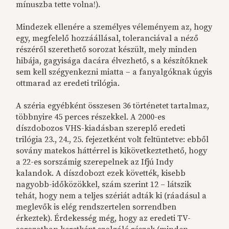
mínuszba tette volna!).
Mindezek ellenére a személyes véleményem az, hogy
egy, megfelelő hozzáállásal, toleranciával a néző
részéről szerethető sorozat készült, mely minden
hibája, gagyisága dacára élvezhető, s a készítőknek
sem kell szégyenkezni miatta – a fanyalgóknak úgyis
ottmarad az eredeti trilógia.
A széria egyébként összesen 36 történetet tartalmaz,
többnyire 45 perces részekkel. A 2000-es
díszdobozos VHS-kiadásban szereplő eredeti
trilógia 23., 24., 25. fejezetként volt feltüntetve: ebből
sovány matekos háttérrel is kikövetkeztethető, hogy
a 22-es sorszámig szerepelnek az Ifjú Indy
kalandok. A díszdobozt ezek követték, kisebb
nagyobb-időközökkel, szám szerint 12 – látszik
tehát, hogy nem a teljes szériát adták ki (ráadásul a
meglevők is elég rendszertelen sorrendben
érkeztek). Érdekesség még, hogy az eredeti TV-