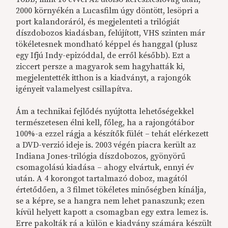
2000 környékén a Lucasfilm úgy döntött, lesöpri a
port kalandoráról, és megjelenteti a trilógiát
díszdobozos kiadásban, felújított, VHS szinten már
tökéletesnek mondható képpel és hanggal (plusz
egy Ifjú Indy-epizóddal, de erről később). Ezt a
ziccert persze a magyarok sem hagyhatták ki,
megjelentették itthon is a kiadványt, a rajongók
igényeit valamelyest csillapítva.
Ám a technikai fejlődés nyújtotta lehetőségekkel
természetesen élni kell, főleg, ha a rajongótábor
100%-a ezzel rágja a készítők fülét – tehát elérkezett
a DVD-verzió ideje is. 2003 végén piacra került az
Indiana Jones-trilógia díszdobozos, gyönyörű
csomagolású kiadása – ahogy elvártuk, ennyi év
után. A 4 korongot tartalmazó doboz, magától
értetődően, a 3 filmet tökéletes minőségben kínálja,
se a képre, se a hangra nem lehet panaszunk; ezen
kívül helyett kapott a csomagban egy extra lemez is.
Erre pakolták rá a külön e kiadvány számára készült