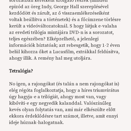
sorozatban keretként szolgáló részek (minden
epizód az öreg Indy, George Hall szereplésével
kezdődött és zárult, az ő visszaemlékezéseiként
voltak beállítva a történetek) és a főcímzene törlésre
került a videóváltozatoknál. S hogy látjuk e-valaha
az eredeti trilógia mintájára DVD-n is a sorozatot,
teljes egészében? Elképzelhető, a jelenlegi
információk bíztatóak; azt rebesgetik, hogy 1-2 éven
belül kihozza őket a Lucasfilm, extrákkal feldúsítva,
ahogy illik. A remény hal meg utoljára.
Tetralógia?
No igen, a rajongókat (és talán a nem rajongókat is)
elég régóta foglalkoztatja, hogy a híres triumvirátus
úgy hagyja-e a trilógiát, ahogy most van, vagy
kibővíti-e egy negyedik kalanddal. Valószínűleg
kevés olyan folytatás van, ami már elkészülte előtt
ekkora érdeklődésre tart számot, illetve, amit ennyi
ideje húznak-halogatnak.