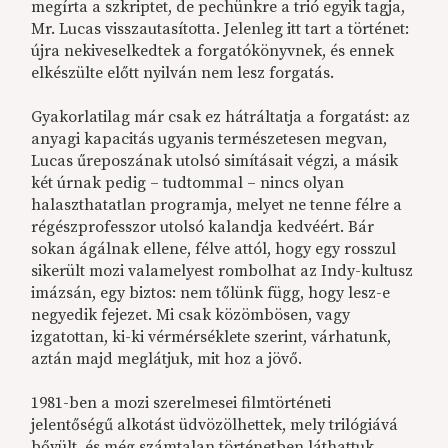
megírta a szkriptet, de pechünkre a trió egyik tagja,
Mr. Lucas visszautasította. Jelenleg itt tart a történet:
újra nekiveselkedtek a forgatókönyvnek, és ennek
elkészülte előtt nyilván nem lesz forgatás.
Gyakorlatilag már csak ez hátráltatja a forgatást: az
anyagi kapacitás ugyanis természetesen megvan,
Lucas űreposzának utolsó simításait végzi, a másik
két úrnak pedig – tudtommal – nincs olyan
halaszthatatlan programja, melyet ne tenne félre a
régészprofesszor utolsó kalandja kedvéért. Bár
sokan ágálnak ellene, félve attól, hogy egy rosszul
sikerült mozi valamelyest rombolhat az Indy-kultusz
imázsán, egy biztos: nem tőlünk függ, hogy lesz-e
negyedik fejezet. Mi csak közömbösen, vagy
izgatottan, ki-ki vérmérséklete szerint, várhatunk,
aztán majd meglátjuk, mit hoz a jövő.
1981-ben a mozi szerelmesei filmtörténeti
jelentőségű alkotást üdvözölhettek, mely trilógiává
bővült, és még számtalan történetben láthattuk