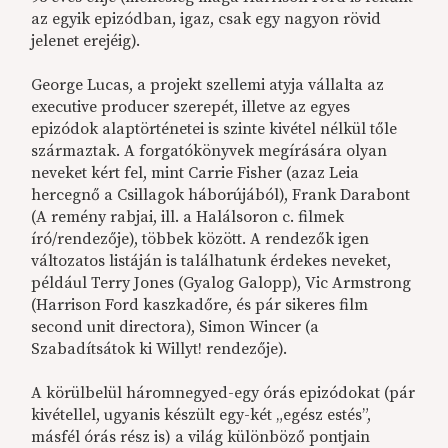
az egyik epizódban, igaz, csak egy nagyon rövid
jelenet erejéig).
George Lucas, a projekt szellemi atyja vállalta az
executive producer szerepét, illetve az egyes
epizódok alaptörténetei is szinte kivétel nélkül tőle
származtak. A forgatókönyvek megírására olyan
neveket kért fel, mint Carrie Fisher (azaz Leia
hercegnő a Csillagok háborújából), Frank Darabont
(A remény rabjai, ill. a Halálsoron c. filmek
író/rendezője), többek között. A rendezők igen
változatos listáján is találhatunk érdekes neveket,
például Terry Jones (Gyalog Galopp), Vic Armstrong
(Harrison Ford kaszkadőre, és pár sikeres film
second unit directora), Simon Wincer (a
Szabadítsátok ki Willyt! rendezője).
A körülbelül háromnegyed-egy órás epizódokat (pár
kivétellel, ugyanis készült egy-két „egész estés”,
másfél órás rész is) a világ különböző pontjain