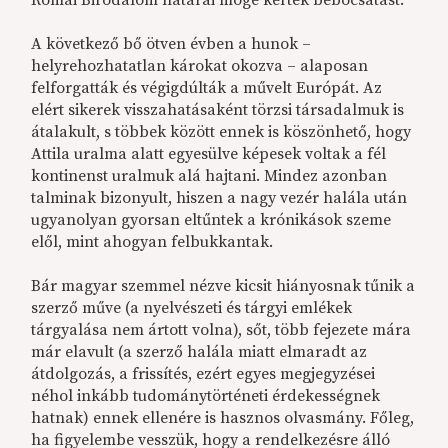
A következő bő ötven évben a hunok –
helyrehozhatatlan károkat okozva – alaposan
felforgatták és végigdúlták a művelt Európát. Az
elért sikerek visszahatásaként törzsi társadalmuk is
átalakult, s többek között ennek is köszönhető, hogy
Attila uralma alatt egyesülve képesek voltak a fél
kontinenst uralmuk alá hajtani. Mindez azonban
talminak bizonyult, hiszen a nagy vezér halála után
ugyanolyan gyorsan eltűntek a krónikások szeme
elől, mint ahogyan felbukkantak.
Bár magyar szemmel nézve kicsit hiányosnak tűnik a
szerző műve (a nyelvészeti és tárgyi emlékek
tárgyalása nem ártott volna), sőt, több fejezete mára
már elavult (a szerző halála miatt elmaradt az
átdolgozás, a frissítés, ezért egyes megjegyzései
néhol inkább tudománytörténeti érdekességnek
hatnak) ennek ellenére is hasznos olvasmány. Főleg,
ha figyelembe vesszük, hogy a rendelkezésre álló