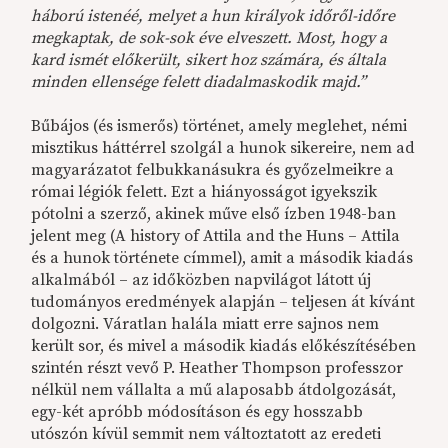
háború istenéé, melyet a hun királyok időről-időre
megkaptak, de sok-sok éve elveszett. Most, hogy a
kard ismét előkerült, sikert hoz számára, és általa
minden ellensége felett diadalmaskodik majd.”
Bűbájos (és ismerős) történet, amely meglehet, némi
misztikus háttérrel szolgál a hunok sikereire, nem ad
magyarázatot felbukkanásukra és győzelmeikre a
római légiók felett. Ezt a hiányosságot igyekszik
pótolni a szerző, akinek műve első ízben 1948-ban
jelent meg (A history of Attila and the Huns – Attila
és a hunok története címmel), amit a második kiadás
alkalmából – az időközben napvilágot látott új
tudományos eredmények alapján – teljesen át kívánt
dolgozni. Váratlan halála miatt erre sajnos nem
került sor, és mivel a második kiadás előkészítésében
szintén részt vevő P. Heather Thompson professzor
nélkül nem vállalta a mű alaposabb átdolgozását,
egy-két apróbb módosításon és egy hosszabb
utószón kívül semmit nem változtatott az eredeti