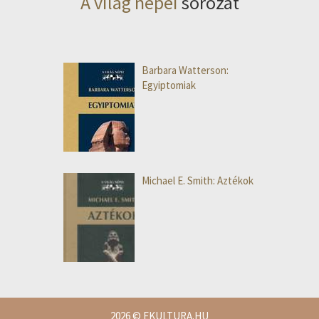
A világ népei
sorozat
Barbara Watterson:
Egyiptomiak
Michael E. Smith: Aztékok
2026
© EKULTURA.HU