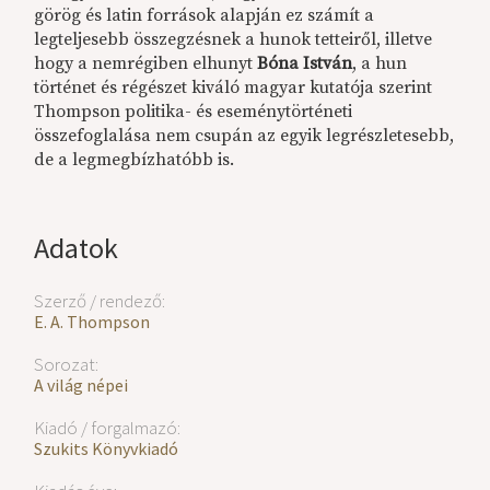
görög és latin források alapján ez számít a
legteljesebb összegzésnek a hunok tetteiről, illetve
hogy a nemrégiben elhunyt
Bóna István
, a hun
történet és régészet kiváló magyar kutatója szerint
Thompson politika- és eseménytörténeti
összefoglalása nem csupán az egyik legrészletesebb,
de a legmegbízhatóbb is.
Adatok
Szerző / rendező:
E. A. Thompson
Sorozat:
A világ népei
Kiadó / forgalmazó:
Szukits Könyvkiadó