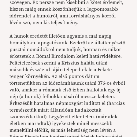
szövegen. Ez persze nem kisebbíti a kötet érdemeit,
hiszen máig ennek köszönhetjük a legpontosabb
időrendet a hunokról, ami forráshiányos korról
lévén szó, nem kis teljesítmény.
A hunok eredetét illetően ugyanis a mai napig
homályban tapogatózunk. Ezekről az állattenyésztő
pusztai nomádokról nem tudjuk, honnan és mikor
érkezetek a Római Birodalom keleti határvidékére.
Feltételezések szerint a Krisztus halála utáni
második évszázad táján telepedtek le a Fekete-
tenger környékén. Az első pontos dátum
történetükben az időszámításunk utáni 376-os évből
való, amikor a rómaiak első ízben hallottak egy új
nép (a hunok) felbukkanásáról messze keleten.
Érkezésük hatalmas népmozgást indított el (harcias
természetük miatt állandóan hadakoztak
szomszédaikkal). Legyőzött ellenfeleik (már akik
életben maradtak) igyekeztek minél messzebb
menekülni előlük, és más lehetőség nem lévén a
Római Birodalom határai mögé kértek bebocsátást.