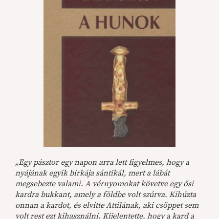
„Egy pásztor egy napon arra lett figyelmes, hogy a
nyájának egyik birkája sántikál, mert a lábát
megsebezte valami. A vérnyomokat követve egy ősi
kardra bukkant, amely a földbe volt szúrva. Kihúzta
onnan a kardot, és elvitte Attilának, aki csöppet sem
volt rest ezt kihasználni. Kijelentette, hogy a kard a