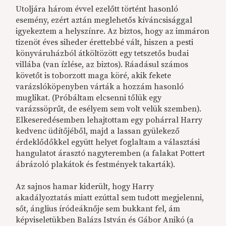
Utoljára három évvel ezelőtt történt hasonló
esemény, ezért aztán meglehetős kíváncsisággal
igyekeztem a helyszínre. Az biztos, hogy az immáron
tizenöt éves siheder érettebbé vált, hiszen a pesti
könyváruházból átköltözött egy tetszetős budai
villába (van ízlése, az biztos). Ráadásul számos
követőt is toborzott maga köré, akik fekete
varázslóköpenyben várták a hozzám hasonló
muglikat. (Próbáltam elcsenni tőlük egy
varázssöprűt, de esélyem sem volt velük szemben).
Elkeseredésemben lehajtottam egy pohárral Harry
kedvenc üdítőjéből, majd a lassan gyülekező
érdeklődőkkel együtt helyet foglaltam a választási
hangulatot árasztó nagyteremben (a falakat Pottert
ábrázoló plakátok és festmények takarták).
Az sajnos hamar kiderült, hogy Harry
akadályoztatás miatt ezúttal sem tudott megjelenni,
sőt, ánglius íródeáknője sem bukkant fel, ám
képviseletükben Balázs István és Gábor Anikó (a