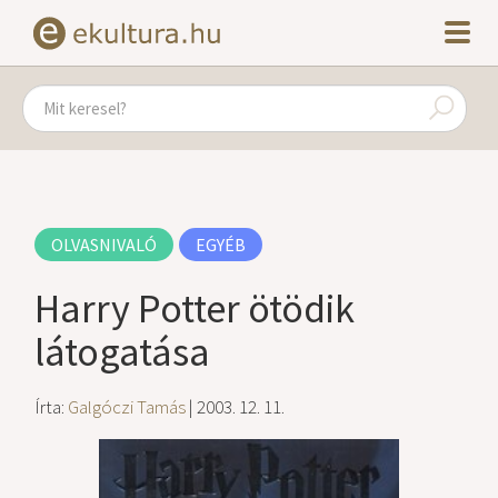
OLVASNIVALÓ
EGYÉB
Harry Potter ötödik
látogatása
Írta:
Galgóczi Tamás
| 2003. 12. 11.