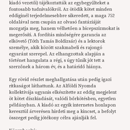
kiadó vezetői) tájékoztatták az egybegyűlteket a
fontosabb tudnivalókról. Az ötödik kötet minden
eddiginél terjedelmesebbre sikeredett, a maga 752
oldalával nem csupán az olvasó fantáziáját
mozgatja meg, hanem vélhetően a bicepszizmokat is
megerősíti. A fordítás minőségére garancia az
elkövető (Tóth Tamás Boldizsár) és a lektorok
személye, akik között szakmabeli és rajongó
egyaránt szerepel. Az elhangzottak alapján a
történet hangulata a régi, s úgy tűnik jót tett a
szerzőnek a három év, és a határidő hiánya.
Egy rövid részlet meghallgatása után pedig igazi
ritkaságot láthattunk. Az Alföldi Nyomda
kollektívája ugyanis elkészítette az eddig megjelent
öt kötet díszkiadását, valódi bőrkötésben, egyetlen
példányban. A kiadó az egyik internetes honlapon
keresztül árverésen hirdeti meg a kincset, a befolyt
összeget pedig jótékony célra ajánlják fel.